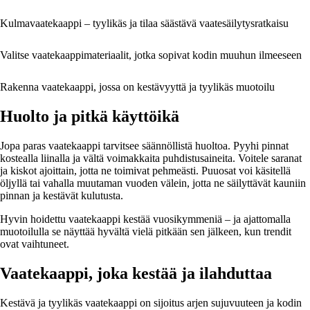
Kulmavaatekaappi – tyylikäs ja tilaa säästävä vaatesäilytysratkaisu
Valitse vaatekaappimateriaalit, jotka sopivat kodin muuhun ilmeeseen
Rakenna vaatekaappi, jossa on kestävyyttä ja tyylikäs muotoilu
Huolto ja pitkä käyttöikä
Jopa paras vaatekaappi tarvitsee säännöllistä huoltoa. Pyyhi pinnat
kostealla liinalla ja vältä voimakkaita puhdistusaineita. Voitele saranat
ja kiskot ajoittain, jotta ne toimivat pehmeästi. Puuosat voi käsitellä
öljyllä tai vahalla muutaman vuoden välein, jotta ne säilyttävät kauniin
pinnan ja kestävät kulutusta.
Hyvin hoidettu vaatekaappi kestää vuosikymmeniä – ja ajattomalla
muotoilulla se näyttää hyvältä vielä pitkään sen jälkeen, kun trendit
ovat vaihtuneet.
Vaatekaappi, joka kestää ja ilahduttaa
Kestävä ja tyylikäs vaatekaappi on sijoitus arjen sujuvuuteen ja kodin