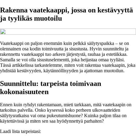
Rakenna vaatekaappi, jossa on kestävyyttä
ja tyylikäs muotoilu
Vaatekaappi on paljon enemmän kuin pelkkä säilytyspaikka – se on
olennainen osa kodin toimivuutta ja sisustusta. Hyvin suunniteltu ja
rakennettu vaatekaappi tuo arkeen järjestystä, rauhaa ja estetiikkaa.
Samalla se voi olla sisustuselementti, joka heijastaa omaa tyyliäsi.
Tässä artikkelissa tarkastelemme, miten voit rakentaa vaatekaapin, joka
yhdistää kestävyyden, käytännöllisyyden ja ajattoman muotoilun.
Suunnittelu: tarpeista toimivaan
kokonaisuuteen
Ennen kuin ryhdyt rakentamaan, mieti tarkkaan, mitä vaatekaapin on
tarkoitus palvella. Onko kyseessä koko perheen ulkovaatteiden
säilytysratkaisu vai oma pukeutumishuone? Kuinka paljon tilaa on
käytettävissä ja miten sen saa hyödynnettyä parhaiten?
Laadi lista tarpeistasi: