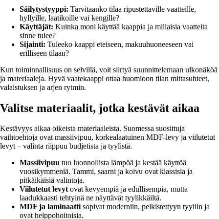
Säilytystyyppi:
Tarvitaanko tilaa ripustettaville vaatteille,
hyllyille, laatikoille vai kengille?
Käyttäjät:
Kuinka moni käyttää kaappia ja millaisia vaatteita
sinne tulee?
Sijainti:
Tuleeko kaappi eteiseen, makuuhuoneeseen vai
erilliseen tilaan?
Kun toiminnallisuus on selvillä, voit siirtyä suunnittelemaan ulkonäköä
ja materiaaleja. Hyvä vaatekaappi ottaa huomioon tilan mittasuhteet,
valaistuksen ja arjen rytmin.
Valitse materiaalit, jotka kestävät aikaa
Kestävyys alkaa oikeista materiaaleista. Suomessa suosittuja
vaihtoehtoja ovat massiivipuu, korkealaatuinen MDF-levy ja viilutetut
levyt – valinta riippuu budjetista ja tyylistä.
Massiivipuu
tuo luonnollista lämpöä ja kestää käyttöä
vuosikymmeniä. Tammi, saarni ja koivu ovat klassisia ja
pitkäikäisiä valintoja.
Viilutetut levyt
ovat kevyempiä ja edullisempia, mutta
laadukkaasti tehtyinä ne näyttävät tyylikkäiltä.
MDF ja laminaatti
sopivat moderniin, pelkistettyyn tyyliin ja
ovat helppohoitoisia.