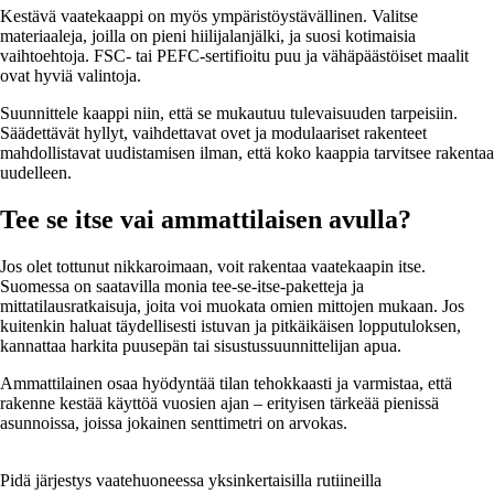
Kestävä vaatekaappi on myös ympäristöystävällinen. Valitse
materiaaleja, joilla on pieni hiilijalanjälki, ja suosi kotimaisia
vaihtoehtoja. FSC- tai PEFC-sertifioitu puu ja vähäpäästöiset maalit
ovat hyviä valintoja.
Suunnittele kaappi niin, että se mukautuu tulevaisuuden tarpeisiin.
Säädettävät hyllyt, vaihdettavat ovet ja modulaariset rakenteet
mahdollistavat uudistamisen ilman, että koko kaappia tarvitsee rakentaa
uudelleen.
Tee se itse vai ammattilaisen avulla?
Jos olet tottunut nikkaroimaan, voit rakentaa vaatekaapin itse.
Suomessa on saatavilla monia tee-se-itse-paketteja ja
mittatilausratkaisuja, joita voi muokata omien mittojen mukaan. Jos
kuitenkin haluat täydellisesti istuvan ja pitkäikäisen lopputuloksen,
kannattaa harkita puusepän tai sisustussuunnittelijan apua.
Ammattilainen osaa hyödyntää tilan tehokkaasti ja varmistaa, että
rakenne kestää käyttöä vuosien ajan – erityisen tärkeää pienissä
asunnoissa, joissa jokainen senttimetri on arvokas.
Pidä järjestys vaatehuoneessa yksinkertaisilla rutiineilla