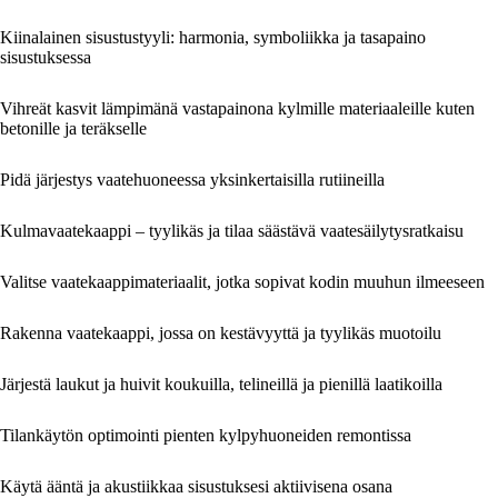
Kiinalainen sisustustyyli: harmonia, symboliikka ja tasapaino
sisustuksessa
Vihreät kasvit lämpimänä vastapainona kylmille materiaaleille kuten
betonille ja teräkselle
Pidä järjestys vaatehuoneessa yksinkertaisilla rutiineilla
Kulmavaatekaappi – tyylikäs ja tilaa säästävä vaatesäilytysratkaisu
Valitse vaatekaappimateriaalit, jotka sopivat kodin muuhun ilmeeseen
Rakenna vaatekaappi, jossa on kestävyyttä ja tyylikäs muotoilu
Järjestä laukut ja huivit koukuilla, telineillä ja pienillä laatikoilla
Tilankäytön optimointi pienten kylpyhuoneiden remontissa
Käytä ääntä ja akustiikkaa sisustuksesi aktiivisena osana