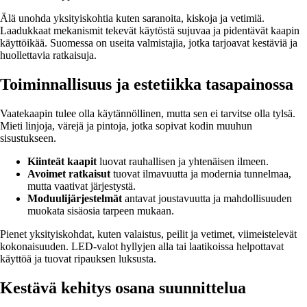
Älä unohda yksityiskohtia kuten saranoita, kiskoja ja vetimiä.
Laadukkaat mekanismit tekevät käytöstä sujuvaa ja pidentävät kaapin
käyttöikää. Suomessa on useita valmistajia, jotka tarjoavat kestäviä ja
huollettavia ratkaisuja.
Toiminnallisuus ja estetiikka tasapainossa
Vaatekaapin tulee olla käytännöllinen, mutta sen ei tarvitse olla tylsä.
Mieti linjoja, värejä ja pintoja, jotka sopivat kodin muuhun
sisustukseen.
Kiinteät kaapit
luovat rauhallisen ja yhtenäisen ilmeen.
Avoimet ratkaisut
tuovat ilmavuutta ja modernia tunnelmaa,
mutta vaativat järjestystä.
Moduulijärjestelmät
antavat joustavuutta ja mahdollisuuden
muokata sisäosia tarpeen mukaan.
Pienet yksityiskohdat, kuten valaistus, peilit ja vetimet, viimeistelevät
kokonaisuuden. LED-valot hyllyjen alla tai laatikoissa helpottavat
käyttöä ja tuovat ripauksen luksusta.
Kestävä kehitys osana suunnittelua