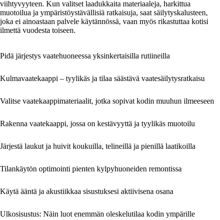
viihtyvyyteen. Kun valitset laadukkaita materiaaleja, harkittua
muotoilua ja ympäristöystävällisiä ratkaisuja, saat säilytyskalusteen,
joka ei ainoastaan palvele käytännössä, vaan myös rikastuttaa kotisi
ilmettä vuodesta toiseen.
Pidä järjestys vaatehuoneessa yksinkertaisilla rutiineilla
Kulmavaatekaappi – tyylikäs ja tilaa säästävä vaatesäilytysratkaisu
Valitse vaatekaappimateriaalit, jotka sopivat kodin muuhun ilmeeseen
Rakenna vaatekaappi, jossa on kestävyyttä ja tyylikäs muotoilu
Järjestä laukut ja huivit koukuilla, telineillä ja pienillä laatikoilla
Tilankäytön optimointi pienten kylpyhuoneiden remontissa
Käytä ääntä ja akustiikkaa sisustuksesi aktiivisena osana
Ulkosisustus: Näin luot enemmän oleskelutilaa kodin ympärille