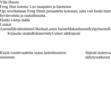
Villa Huone
Feng Shui kotona: Luo tasapaino ja harmonia
Opi soveltamaan Feng Shuin periaatteita kotonasi, jotta voit luoda harmo
hyvinvointia ja rauhallisuutta.
Hanki e-kirja täältä
Luokat
Autotalli
Kotitoimisto
Ulkoilua
Lasten huone
Makuuhuone
Kylpyhuone
K
Kirjaudu sisään
Rekisteröidy
Uutiset sähköposti
Käytä vuodevaatteita osana lastenhuoneen
Järjestä lastenvaa
sisustusta
säilytysratkaisut