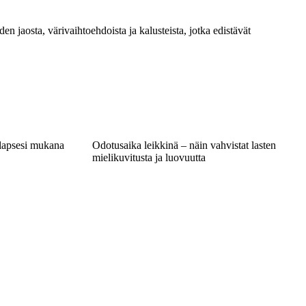
n jaosta, värivaihtoehdoista ja kalusteista, jotka edistävät
 lapsesi mukana
Odotusaika leikkinä – näin vahvistat lasten
mielikuvitusta ja luovuutta