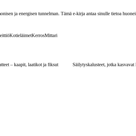
nisen ja energisen tunnelman. Tämä e-kirja antaa sinulle tietoa huoneide
eittiö
Kotieläimet
Kerros
Mittari
tteet – kaapit, laatikot ja fiksut
Säilytyskalusteet, jotka kasvavat