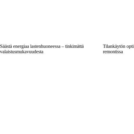
Säästä energiaa lastenhuoneessa – tinkimättä
Tilankäytön opt
valaistusmukavuudesta
remontissa