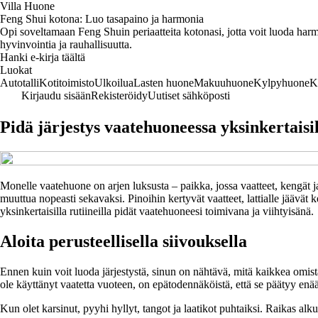
Villa Huone
Feng Shui kotona: Luo tasapaino ja harmonia
Opi soveltamaan Feng Shuin periaatteita kotonasi, jotta voit luoda harmo
hyvinvointia ja rauhallisuutta.
Hanki e-kirja täältä
Luokat
Autotalli
Kotitoimisto
Ulkoilua
Lasten huone
Makuuhuone
Kylpyhuone
K
Kirjaudu sisään
Rekisteröidy
Uutiset sähköposti
Pidä järjestys vaatehuoneessa yksinkertaisil
Monelle vaatehuone on arjen luksusta – paikka, jossa vaatteet, kengät j
muuttua nopeasti sekavaksi. Pinoihin kertyvät vaatteet, lattialle jäävät
yksinkertaisilla rutiineilla pidät vaatehuoneesi toimivana ja viihtyisänä.
Aloita perusteellisella siivouksella
Ennen kuin voit luoda järjestystä, sinun on nähtävä, mitä kaikkea omis
ole käyttänyt vaatetta vuoteen, on epätodennäköistä, että se päätyy enää
Kun olet karsinut, pyyhi hyllyt, tangot ja laatikot puhtaiksi. Raikas alku