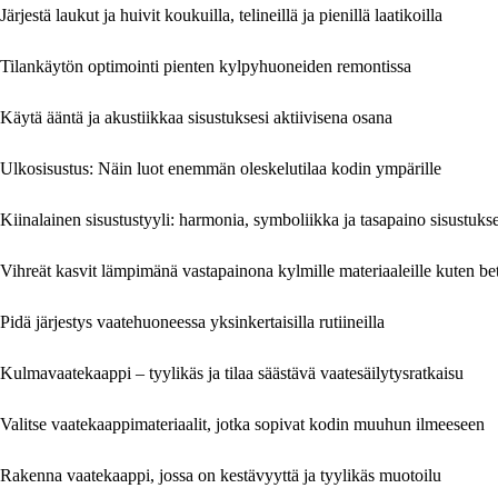
Järjestä laukut ja huivit koukuilla, telineillä ja pienillä laatikoilla
Tilankäytön optimointi pienten kylpyhuoneiden remontissa
Käytä ääntä ja akustiikkaa sisustuksesi aktiivisena osana
Ulkosisustus: Näin luot enemmän oleskelutilaa kodin ympärille
Kiinalainen sisustustyyli: harmonia, symboliikka ja tasapaino sisustuks
Vihreät kasvit lämpimänä vastapainona kylmille materiaaleille kuten beto
Pidä järjestys vaatehuoneessa yksinkertaisilla rutiineilla
Kulmavaatekaappi – tyylikäs ja tilaa säästävä vaatesäilytysratkaisu
Valitse vaatekaappimateriaalit, jotka sopivat kodin muuhun ilmeeseen
Rakenna vaatekaappi, jossa on kestävyyttä ja tyylikäs muotoilu