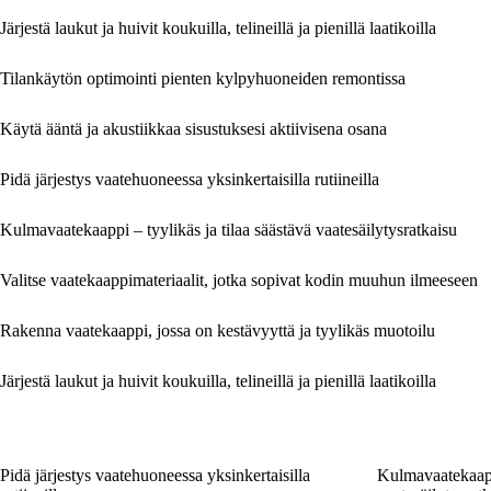
Järjestä laukut ja huivit koukuilla, telineillä ja pienillä laatikoilla
Tilankäytön optimointi pienten kylpyhuoneiden remontissa
Käytä ääntä ja akustiikkaa sisustuksesi aktiivisena osana
Pidä järjestys vaatehuoneessa yksinkertaisilla rutiineilla
Kulmavaatekaappi – tyylikäs ja tilaa säästävä vaatesäilytysratkaisu
Valitse vaatekaappimateriaalit, jotka sopivat kodin muuhun ilmeeseen
Rakenna vaatekaappi, jossa on kestävyyttä ja tyylikäs muotoilu
Järjestä laukut ja huivit koukuilla, telineillä ja pienillä laatikoilla
Pidä järjestys vaatehuoneessa yksinkertaisilla
Kulmavaatekaappi