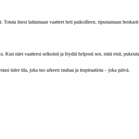
ot. Totuta itsesi laittamaan vaatteet heti paikoilleen, ripustamaan henkari
a. Kun näet vaatteesi selkeästi ja löydät helposti sen, mitä etsit, puke
tasi tulee tila, joka tuo arkeen rauhaa ja inspiraatiota – joka päivä.