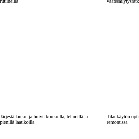
rutiineilla
vaatesäilytysratk
Järjestä laukut ja huivit koukuilla, telineillä ja
Tilankäytön opt
pienillä laatikoilla
remontissa