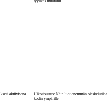
tyylikäs muotoilu
ksesi aktiivisena
Ulkosisustus: Näin luot enemmän oleskelutilaa
kodin ympärille