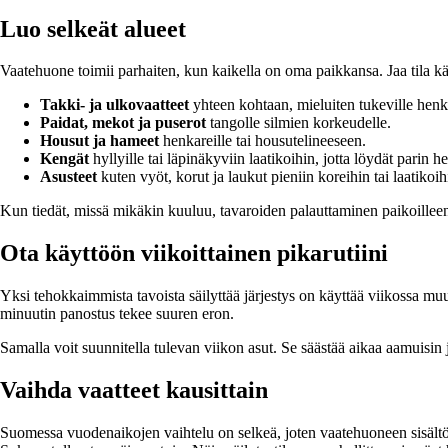
Luo selkeät alueet
Vaatehuone toimii parhaiten, kun kaikella on oma paikkansa. Jaa tila k
Takki- ja ulkovaatteet
yhteen kohtaan, mieluiten tukeville henka
Paidat, mekot ja puserot
tangolle silmien korkeudelle.
Housut ja hameet
henkareille tai housutelineeseen.
Kengät
hyllyille tai läpinäkyviin laatikoihin, jotta löydät parin he
Asusteet
kuten vyöt, korut ja laukut pieniin koreihin tai laatikoih
Kun tiedät, missä mikäkin kuuluu, tavaroiden palauttaminen paikoilleen 
Ota käyttöön viikoittainen pikarutiini
Yksi tehokkaimmista tavoista säilyttää järjestys on käyttää viikossa muu
minuutin panostus tekee suuren eron.
Samalla voit suunnitella tulevan viikon asut. Se säästää aikaa aamuis
Vaihda vaatteet kausittain
Suomessa vuodenaikojen vaihtelu on selkeä, joten vaatehuoneen sisältö 