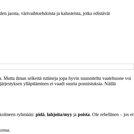
n jaosta, värivaihtoehdoista ja kalusteista, jotka edistävät
a. Mutta ilman selkeitä rutiineja jopa hyvin suunniteltu vaatehuone voi
järjestyksen ylläpitäminen ei vaadi suuria ponnistuksia. Näillä
et kolmeen ryhmään:
pidä
,
lahjoita/myy
ja
poista
. Ole rehellinen – jos et
kossa.