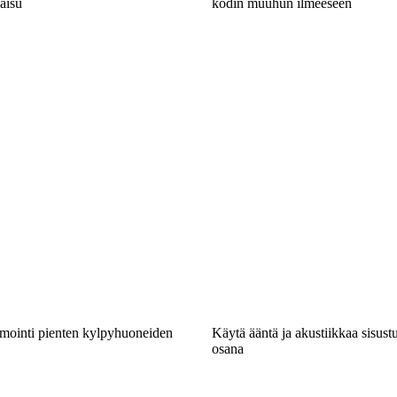
aisu
kodin muuhun ilmeeseen
imointi pienten kylpyhuoneiden
Käytä ääntä ja akustiikkaa sisustu
osana