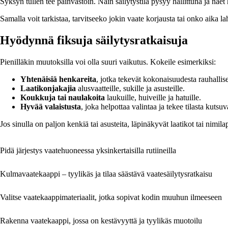
Syksyn tullen tee päinvastoin. Näin säilytystila pysyy hallittuna ja näet 
Samalla voit tarkistaa, tarvitseeko jokin vaate korjausta tai onko aika la
Hyödynnä fiksuja säilytysratkaisuja
Pienilläkin muutoksilla voi olla suuri vaikutus. Kokeile esimerkiksi:
Yhtenäisiä henkareita
, jotka tekevät kokonaisuudesta rauhallis
Laatikonjakajia
alusvaatteille, sukille ja asusteille.
Koukkuja tai naulakoita
laukuille, huiveille ja hatuille.
Hyvää valaistusta
, joka helpottaa valintaa ja tekee tilasta kutsuv
Jos sinulla on paljon kenkiä tai asusteita, läpinäkyvät laatikot tai nimi
Pidä järjestys vaatehuoneessa yksinkertaisilla rutiineilla
Kulmavaatekaappi – tyylikäs ja tilaa säästävä vaatesäilytysratkaisu
Valitse vaatekaappimateriaalit, jotka sopivat kodin muuhun ilmeeseen
Rakenna vaatekaappi, jossa on kestävyyttä ja tyylikäs muotoilu