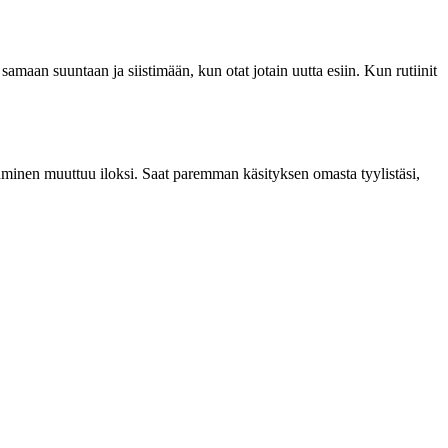
t samaan suuntaan ja siistimään, kun otat jotain uutta esiin. Kun rutiinit
utuminen muuttuu iloksi. Saat paremman käsityksen omasta tyylistäsi,