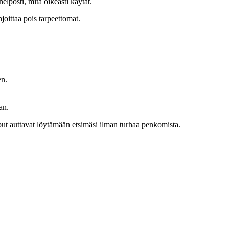
helposti, mitä oikeasti käytät.
hjoittaa pois tarpeettomat.
en.
an.
laput auttavat löytämään etsimäsi ilman turhaa penkomista.