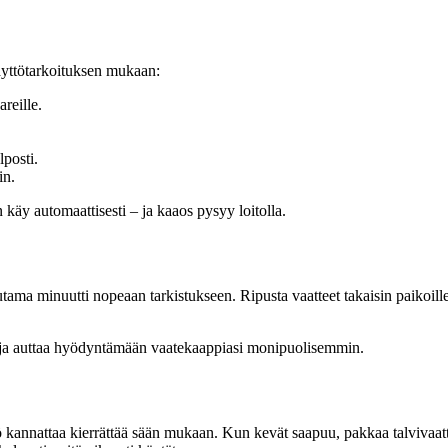
äyttötarkoituksen mukaan:
reille.
lposti.
in.
käy automaattisesti – ja kaaos pysyy loitolla.
tama minuutti nopeaan tarkistukseen. Ripusta vaatteet takaisin paikoillee
in ja auttaa hyödyntämään vaatekaappiasi monipuolisemmin.
kannattaa kierrättää sään mukaan. Kun kevät saapuu, pakkaa talvivaattee