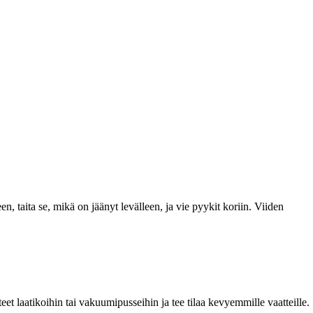
n, taita se, mikä on jäänyt levälleen, ja vie pyykit koriin. Viiden
t laatikoihin tai vakuumipusseihin ja tee tilaa kevyemmille vaatteille.