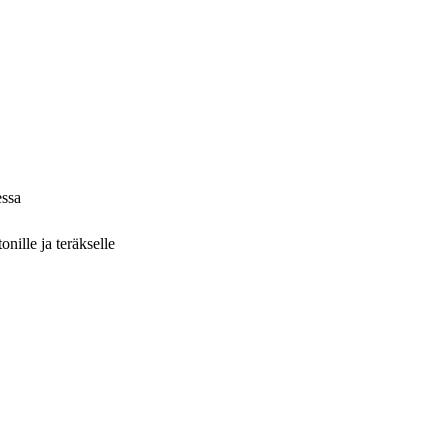
essa
nille ja teräkselle