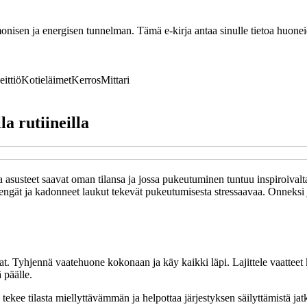
nisen ja energisen tunnelman. Tämä e-kirja antaa sinulle tietoa huoneide
eittiö
Kotieläimet
Kerros
Mittari
la rutiineilla
a asusteet saavat oman tilansa ja jossa pukeutuminen tuntuu inspiroivalt
 kengät ja kadonneet laukut tekevät pukeutumisesta stressaavaa. Onneksi 
tat. Tyhjennä vaatehuone kokonaan ja käy kaikki läpi. Lajittele vaatte
 päälle.
 tekee tilasta miellyttävämmän ja helpottaa järjestyksen säilyttämistä jat