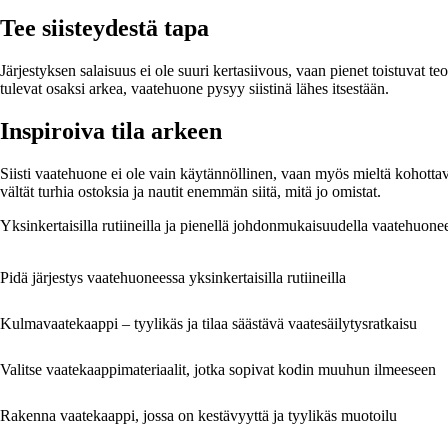
Tee siisteydestä tapa
Järjestyksen salaisuus ei ole suuri kertasiivous, vaan pienet toistuvat te
tulevat osaksi arkea, vaatehuone pysyy siistinä lähes itsestään.
Inspiroiva tila arkeen
Siisti vaatehuone ei ole vain käytännöllinen, vaan myös mieltä kohottav
vältät turhia ostoksia ja nautit enemmän siitä, mitä jo omistat.
Yksinkertaisilla rutiineilla ja pienellä johdonmukaisuudella vaatehuonees
Pidä järjestys vaatehuoneessa yksinkertaisilla rutiineilla
Kulmavaatekaappi – tyylikäs ja tilaa säästävä vaatesäilytysratkaisu
Valitse vaatekaappimateriaalit, jotka sopivat kodin muuhun ilmeeseen
Rakenna vaatekaappi, jossa on kestävyyttä ja tyylikäs muotoilu