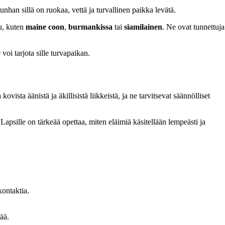
unhan sillä on ruokaa, vettä ja turvallinen paikka levätä.
tu, kuten
maine coon
,
burmankissa
tai
siamilainen
. Ne ovat tunnettuja
oi tarjota sille turvapaikan.
ista äänistä ja äkillisistä liikkeistä, ja ne tarvitsevat säännölliset
. Lapsille on tärkeää opettaa, miten eläimiä käsitellään lempeästi ja
kontaktia.
ää.