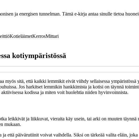
nisen ja energisen tunnelman. Tämä e-kirja antaa sinulle tietoa huoneide
eittiö
Kotieläimet
Kerros
Mittari
essa kotiympäristössä
taa myös sitä, että kaikki lemmikit eivät viihdy sellaisessa ympäristössä 
touhuissa. Jos harkitset lemmikin hankkimista ja kotisi on täynnä toiminta
n aktiivisessa kodissa ja miten voit huolehtia niiden hyvinvoinnista.
otka leikkivät ja liikkuvat, vieraita käy usein, tai arki on muuten täynnä
jen mukaan.
a että päivärutiinit voivat vaihdella. Siksi on tärkeää valita eläin, joka s