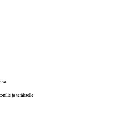
essa
nille ja teräkselle