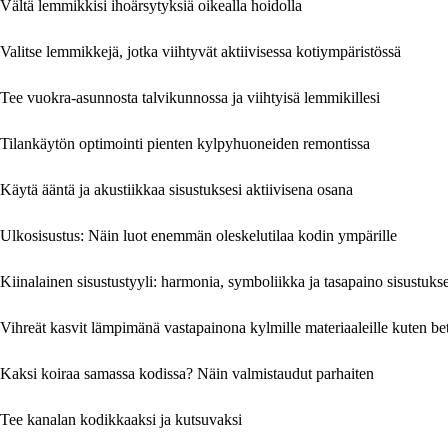
Vältä lemmikkisi ihoärsytyksiä oikealla hoidolla
Valitse lemmikkejä, jotka viihtyvät aktiivisessa kotiympäristössä
Tee vuokra-asunnosta talvikunnossa ja viihtyisä lemmikillesi
Tilankäytön optimointi pienten kylpyhuoneiden remontissa
Käytä ääntä ja akustiikkaa sisustuksesi aktiivisena osana
Ulkosisustus: Näin luot enemmän oleskelutilaa kodin ympärille
Kiinalainen sisustustyyli: harmonia, symboliikka ja tasapaino sisustuks
Vihreät kasvit lämpimänä vastapainona kylmille materiaaleille kuten beto
Kaksi koiraa samassa kodissa? Näin valmistaudut parhaiten
Tee kanalan kodikkaaksi ja kutsuvaksi