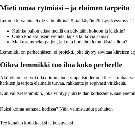
Mieti omaa rytmiäsi – ja eläimen tarpeita
Lemmikin valinta ei ole vain ulkonäkö- tai käytännöllisyyskysymys. Tärk
Kuinka paljon aikaa meillä on päivittäin hoitoon ja leikkiin?
Onko kodissa usein vieraita, lapsia tai kovia ääniä?
Matkustammeko paljon, ja kuka huolehtii lemmikistä silloin?
Lemmikki on perheenjäsen, ei projekti, joka täytyy sovittaa kiireisen ar
Oikea lemmikki tuo iloa koko perheelle
Aktiivinen koti voi olla erinomainen ympäristö lemmikille – kunhan valin
harkiten ja tarjota eläimelle turvaa, rakkautta ja sopivasti virikkeitä.
Kun valitset lemmikin, joka viihtyy juuri teidän kodissanne, saat enem
Kaksi koiraa samassa kodissa? Näin valmistaudut parhaiten
Tee kanalan kodikkaaksi ja kutsuvaksi