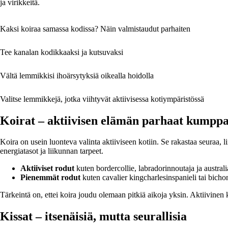
ja virikkeitä.
Kaksi koiraa samassa kodissa? Näin valmistaudut parhaiten
Tee kanalan kodikkaaksi ja kutsuvaksi
Vältä lemmikkisi ihoärsytyksiä oikealla hoidolla
Valitse lemmikkejä, jotka viihtyvät aktiivisessa kotiympäristössä
Koirat – aktiivisen elämän parhaat kumppa
Koira on usein luonteva valinta aktiiviseen kotiin. Se rakastaa seuraa, l
energiatasot ja liikunnan tarpeet.
Aktiiviset rodut
kuten bordercollie, labradorinnoutaja ja australia
Pienemmät rodut
kuten cavalier kingcharlesinspanieli tai bichon
Tärkeintä on, ettei koira joudu olemaan pitkiä aikoja yksin. Aktiivinen kot
Kissat – itsenäisiä, mutta seurallisia