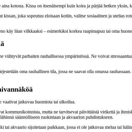
le aina kotona. Kissa on itsenäisempi kuin koira ja pärjää hetken yksin, k
 kissan, joka sopeutuu eloisaan kotiin, valitse sosiaalinen ja utelias ro
o käy liian vilkkaaksi – esimerkiksi korkea raapimapuu tai oma huone v
iä
 viihtyvät parhaiten rauhallisessa ympäristössä. Ne voivat stressaantua kov
 järjestetään oma rauhallinen tila, jossa ne saavat olla omassa rauhassaan
vaivannäköä
e vaativat jatkuvaa huomiota tai ulkoilua.
vat kommunikoinnista, mutta ne tarvitsevat päivittäistä virikettä ja ihmis
y lähinnä säännölliseen ruokintaan ja akvaarion puhdistukseen.
tai akvaario sijoitetaan paikkaan, jossa ei ole jatkuvaa melua tai hälin