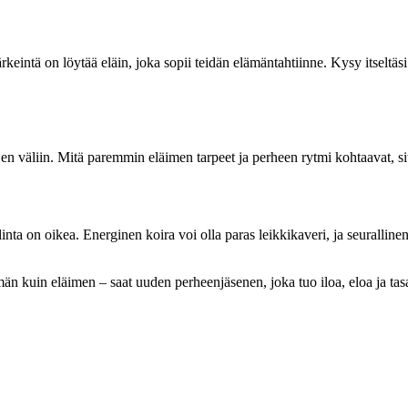
eintä on löytää eläin, joka sopii teidän elämäntahtiinne. Kysy itseltäsi
jen väliin. Mitä paremmin eläimen tarpeet ja perheen rytmi kohtaavat, sit
ta on oikea. Energinen koira voi olla paras leikkikaveri, ja seurallinen
män kuin eläimen – saat uuden perheenjäsenen, joka tuo iloa, eloa ja ta