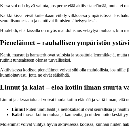
Kissa voi olla hyvä valinta, jos perhe elää aktiivista elämää, mutta ei o
Kaikki kissat eivät kuitenkaan viihdy vilkkaassa ympäristössä. Jos haluat
seurallisuudestaan ja nauttivat ihmisten läheisyydestä.
Huolehdi, että kissalla on myös mahdollisuus vetäytyä rauhaan, kun men
Pieneläimet – rauhallisen ympäristön ystäv
Kanit, marsut ja hamsterit ovat suloisia ja suosittuja lemmikkejä, mutta ne
rutiinit tunteakseen olonsa turvalliseksi.
Aktiivisessa kodissa pieneläimet voivat silti olla mahdollisia, jos niille
kunnioittavasti, jotta ne eivät säikähdä.
Linnut ja kalat – eloa kotiin ilman suurta 
Linnut ja akvaariokalat voivat tuoda kotiin elämää ja väriä ilman, että n
Linnut
kuten undulaatit ja neitokakadut ovat seurallisia ja nautti
Kalat
tuovat kotiin rauhaa ja kauneutta, ja niiden hoito keskitty
Molemmat voivat viihtyä hyvin aktiivisessa kodissa, kunhan niiden häkki 