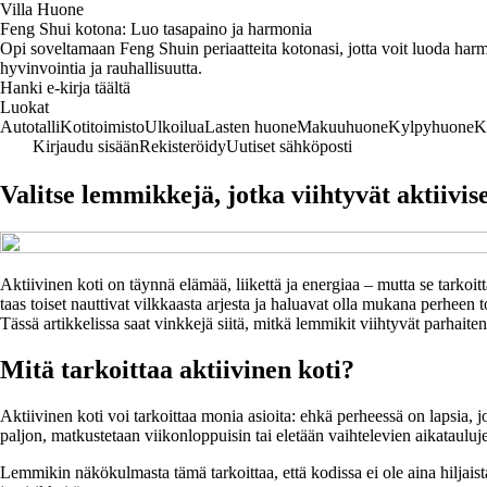
Villa Huone
Feng Shui kotona: Luo tasapaino ja harmonia
Opi soveltamaan Feng Shuin periaatteita kotonasi, jotta voit luoda harmo
hyvinvointia ja rauhallisuutta.
Hanki e-kirja täältä
Luokat
Autotalli
Kotitoimisto
Ulkoilua
Lasten huone
Makuuhuone
Kylpyhuone
K
Kirjaudu sisään
Rekisteröidy
Uutiset sähköposti
Valitse lemmikkejä, jotka viihtyvät aktiivis
Aktiivinen koti on täynnä elämää, liikettä ja energiaa – mutta se tarkoit
taas toiset nauttivat vilkkaasta arjesta ja haluavat olla mukana perheen 
Tässä artikkelissa saat vinkkejä siitä, mitkä lemmikit viihtyvät parhaite
Mitä tarkoittaa aktiivinen koti?
Aktiivinen koti voi tarkoittaa monia asioita: ehkä perheessä on lapsia, j
paljon, matkustetaan viikonloppuisin tai eletään vaihtelevien aikataulu
Lemmikin näkökulmasta tämä tarkoittaa, että kodissa ei ole aina hiljaista j