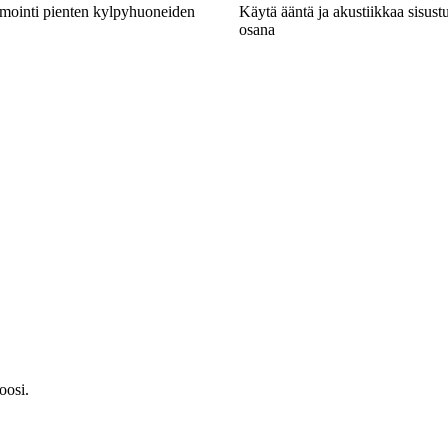
imointi pienten kylpyhuoneiden
Käytä ääntä ja akustiikkaa sisustu
osana
oosi.