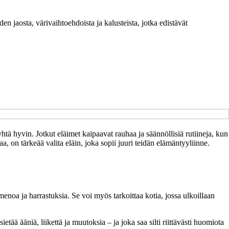
n jaosta, värivaihtoehdoista ja kalusteista, jotka edistävät
yhtä hyvin. Jotkut eläimet kaipaavat rauhaa ja säännöllisiä rutiineja, kun
a, on tärkeää valita eläin, joka sopii juuri teidän elämäntyyliinne.
 menoa ja harrastuksia. Se voi myös tarkoittaa kotia, jossa ulkoillaan
ietää ääniä, liikettä ja muutoksia – ja joka saa silti riittävästi huomiota