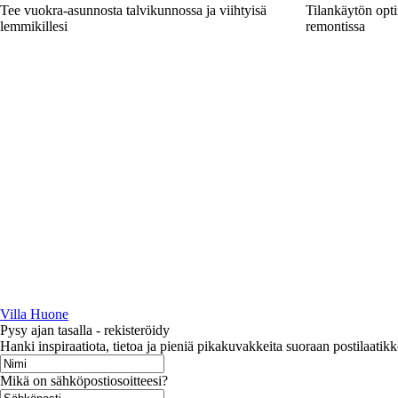
Tee vuokra-asunnosta talvikunnossa ja viihtyisä
Tilankäytön opt
lemmikillesi
remontissa
Villa Huone
Pysy ajan tasalla - rekisteröidy
Hanki inspiraatiota, tietoa ja pieniä pikakuvakkeita suoraan postilaatikk
Mikä on sähköpostiosoitteesi?