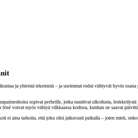
nit
iikuntaa ja yhteistä tekemistä – ja useimmat rodut viihtyvät hyvin osana 
npaimenkoira sopivat perheille, jotka nauttivat ulkoilusta, lenkkeilystä j
 frisé voivat myös viihtyä vilkkaassa kodissa, kunhan ne saavat päivittäi
i ei aina tarkoita, että joku olisi jatkuvasti paikalla – joten mieti, onko 