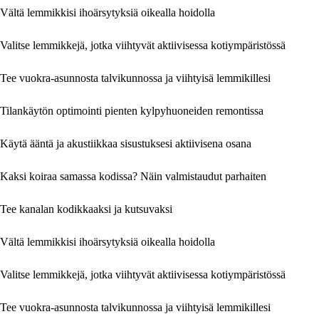
Vältä lemmikkisi ihoärsytyksiä oikealla hoidolla
Valitse lemmikkejä, jotka viihtyvät aktiivisessa kotiympäristössä
Tee vuokra-asunnosta talvikunnossa ja viihtyisä lemmikillesi
Tilankäytön optimointi pienten kylpyhuoneiden remontissa
Käytä ääntä ja akustiikkaa sisustuksesi aktiivisena osana
Kaksi koiraa samassa kodissa? Näin valmistaudut parhaiten
Tee kanalan kodikkaaksi ja kutsuvaksi
Vältä lemmikkisi ihoärsytyksiä oikealla hoidolla
Valitse lemmikkejä, jotka viihtyvät aktiivisessa kotiympäristössä
Tee vuokra-asunnosta talvikunnossa ja viihtyisä lemmikillesi