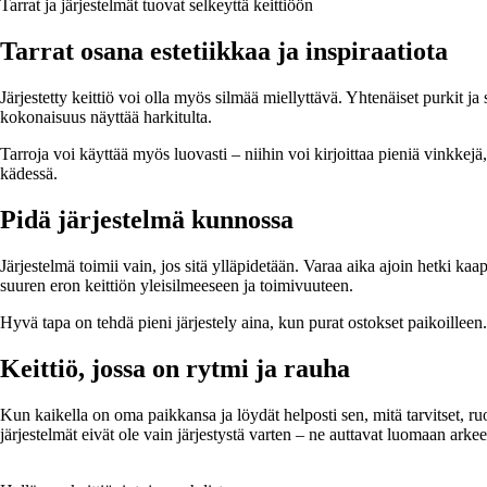
Tarrat ja järjestelmät tuovat selkeyttä keittiöön
Tarrat osana estetiikkaa ja inspiraatiota
Järjestetty keittiö voi olla myös silmää miellyttävä. Yhtenäiset purkit ja
kokonaisuus näyttää harkitulta.
Tarroja voi käyttää myös luovasti – niihin voi kirjoittaa pieniä vinkkejä
kädessä.
Pidä järjestelmä kunnossa
Järjestelmä toimii vain, jos sitä ylläpidetään. Varaa aika ajoin hetki kaa
suuren eron keittiön yleisilmeeseen ja toimivuuteen.
Hyvä tapa on tehdä pieni järjestely aina, kun purat ostokset paikoilleen.
Keittiö, jossa on rytmi ja rauha
Kun kaikella on oma paikkansa ja löydät helposti sen, mitä tarvitset, ru
järjestelmät eivät ole vain järjestystä varten – ne auttavat luomaan arke