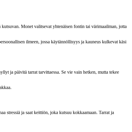
stä kutsuvan. Monet valitsevat yhtenäisen fontin tai värimaailman, jotta
 persoonallisen ilmeen, jossa käytännöllisyys ja kauneus kulkevat käsi
llyt ja päivitä tarrat tarvittaessa. Se vie vain hetken, mutta tekee
rakkaa.
haa stressiä ja saat keittiön, joka kutsuu kokkaamaan. Tarrat ja