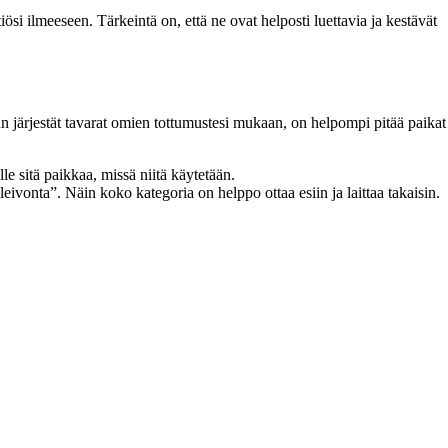
tiösi ilmeeseen. Tärkeintä on, että ne ovat helposti luettavia ja kestävät
Kun järjestät tavarat omien tottumustesi mukaan, on helpompi pitää paikat
lle sitä paikkaa, missä niitä käytetään.
eivonta”. Näin koko kategoria on helppo ottaa esiin ja laittaa takaisin.