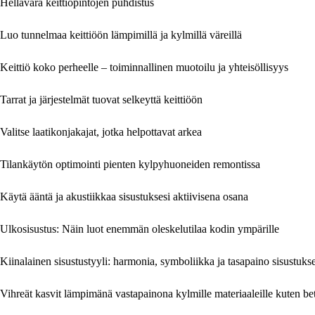
Hellävara keittiöpintojen puhdistus
Luo tunnelmaa keittiöön lämpimillä ja kylmillä väreillä
Keittiö koko perheelle – toiminnallinen muotoilu ja yhteisöllisyys
Tarrat ja järjestelmät tuovat selkeyttä keittiöön
Valitse laatikonjakajat, jotka helpottavat arkea
Tilankäytön optimointi pienten kylpyhuoneiden remontissa
Käytä ääntä ja akustiikkaa sisustuksesi aktiivisena osana
Ulkosisustus: Näin luot enemmän oleskelutilaa kodin ympärille
Kiinalainen sisustustyyli: harmonia, symboliikka ja tasapaino sisustuks
Vihreät kasvit lämpimänä vastapainona kylmille materiaaleille kuten beto