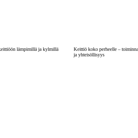
ittiöön lämpimillä ja kylmillä
Keittiö koko perheelle – toiminn
ja yhteisöllisyys