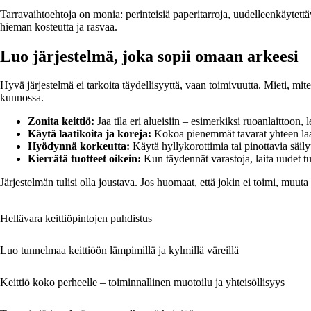
Tarravaihtoehtoja on monia: perinteisiä paperitarroja, uudelleenkäytettäviä
hieman kosteutta ja rasvaa.
Luo järjestelmä, joka sopii omaan arkeesi
Hyvä järjestelmä ei tarkoita täydellisyyttä, vaan toimivuutta. Mieti, mi
kunnossa.
Zonita keittiö:
Jaa tila eri alueisiin – esimerkiksi ruoanlaittoon, 
Käytä laatikoita ja koreja:
Kokoa pienemmät tavarat yhteen laatik
Hyödynnä korkeutta:
Käytä hyllykorottimia tai pinottavia säilyt
Kierrätä tuotteet oikein:
Kun täydennät varastoja, laita uudet t
Järjestelmän tulisi olla joustava. Jos huomaat, että jokin ei toimi, muuta 
Hellävara keittiöpintojen puhdistus
Luo tunnelmaa keittiöön lämpimillä ja kylmillä väreillä
Keittiö koko perheelle – toiminnallinen muotoilu ja yhteisöllisyys