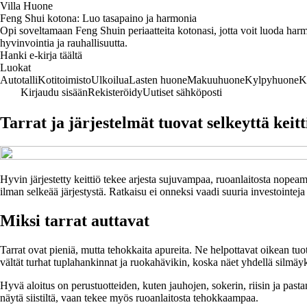
Villa Huone
Feng Shui kotona: Luo tasapaino ja harmonia
Opi soveltamaan Feng Shuin periaatteita kotonasi, jotta voit luoda harmo
hyvinvointia ja rauhallisuutta.
Hanki e-kirja täältä
Luokat
Autotalli
Kotitoimisto
Ulkoilua
Lasten huone
Makuuhuone
Kylpyhuone
K
Kirjaudu sisään
Rekisteröidy
Uutiset sähköposti
Tarrat ja järjestelmät tuovat selkeyttä keit
Hyvin järjestetty keittiö tekee arjesta sujuvampaa, ruoanlaitosta nopeam
ilman selkeää järjestystä. Ratkaisu ei onneksi vaadi suuria investointeja – y
Miksi tarrat auttavat
Tarrat ovat pieniä, mutta tehokkaita apureita. Ne helpottavat oikean tuot
vältät turhat tuplahankinnat ja ruokahävikin, koska näet yhdellä silmäyks
Hyvä aloitus on perustuotteiden, kuten jauhojen, sokerin, riisin ja past
näytä siistiltä, vaan tekee myös ruoanlaitosta tehokkaampaa.