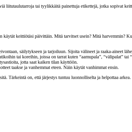
 liitutaulutarroja tai tyylikkäitä painettuja etikettejä, jotka sopivat keit
ten käytät keittiötäsi päivittäin. Mitä tarvitset usein? Mitä harvemmin? 
leivontaan, säilytykseen ja tarjoiluun. Sijoita välineet ja raaka-aineet lähe
oihin tai koreihin, joissa on tarrat kuten “aamupala”, “välipalat” tai “l
ysastioita, jotta saat kaiken tilan käyttöön.
uotteet taakse ja vanhemmat eteen. Näin käytät vanhimmat ensin.
sitä. Tärkeintä on, että järjestys tuntuu luonnolliselta ja helpottaa arkea.