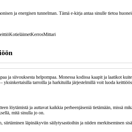
nisen ja energisen tunnelman. Tämä e-kirja antaa sinulle tietoa huoneide
eittiö
Kotieläimet
Kerros
Mittari
tiöön
paa ja siivouksesta helpompaa. Monessa kodissa kaapit ja laatikot kuitenk
ksinkertaisilla tarroilla ja harkituilla järjestelmillä voit luoda keittiöösi 
teen löytämistä ja auttavat kaikkia perheenjäseniä tietämään, missä mikäk
ellä, mitä sinulla jo on.
an, siirtäminen läpinäkyviin säilytysastioihin ja niiden merkitseminen s