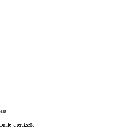
essa
nille ja teräkselle