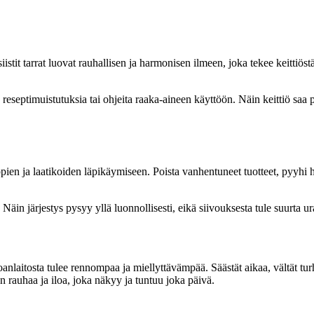
 siistit tarrat luovat rauhallisen ja harmonisen ilmeen, joka tekee keittiö
, reseptimuistutuksia tai ohjeita raaka-aineen käyttöön. Näin keittiö saa
ppien ja laatikoiden läpikäymiseen. Poista vanhentuneet tuotteet, pyyhi hy
 Näin järjestys pysyy yllä luonnollisesti, eikä siivouksesta tule suurta u
oanlaitosta tulee rennompaa ja miellyttävämpää. Säästät aikaa, vältät tur
en rauhaa ja iloa, joka näkyy ja tuntuu joka päivä.