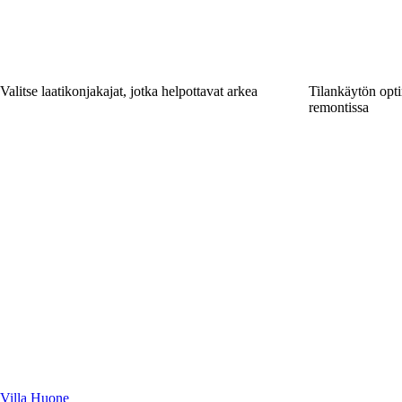
Valitse laatikonjakajat, jotka helpottavat arkea
Tilankäytön opt
remontissa
Villa Huone