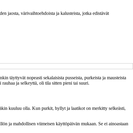
n jaosta, värivaihtoehdoista ja kalusteista, jotka edistävät
in täyttyvät nopeasti sekalaisista pusseista, purkeista ja mausteista
rauhaa ja selkeyttä, oli tila sitten pieni tai suuri.
in kuuluu olla. Kun purkit, hyllyt ja laatikot on merkitty selkeästi,
isällön ja mahdollisen viimeisen käyttöpäivän mukaan. Se ei ainoastaan