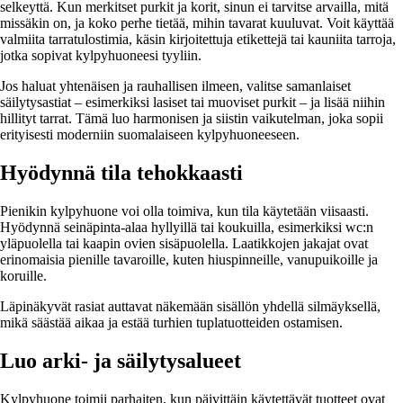
selkeyttä. Kun merkitset purkit ja korit, sinun ei tarvitse arvailla, mitä
missäkin on, ja koko perhe tietää, mihin tavarat kuuluvat. Voit käyttää
valmiita tarratulostimia, käsin kirjoitettuja etikettejä tai kauniita tarroja,
jotka sopivat kylpyhuoneesi tyyliin.
Jos haluat yhtenäisen ja rauhallisen ilmeen, valitse samanlaiset
säilytysastiat – esimerkiksi lasiset tai muoviset purkit – ja lisää niihin
hillityt tarrat. Tämä luo harmonisen ja siistin vaikutelman, joka sopii
erityisesti moderniin suomalaiseen kylpyhuoneeseen.
Hyödynnä tila tehokkaasti
Pienikin kylpyhuone voi olla toimiva, kun tila käytetään viisaasti.
Hyödynnä seinäpinta-alaa hyllyillä tai koukuilla, esimerkiksi wc:n
yläpuolella tai kaapin ovien sisäpuolella. Laatikkojen jakajat ovat
erinomaisia pienille tavaroille, kuten hiuspinneille, vanupuikoille ja
koruille.
Läpinäkyvät rasiat auttavat näkemään sisällön yhdellä silmäyksellä,
mikä säästää aikaa ja estää turhien tuplatuotteiden ostamisen.
Luo arki- ja säilytysalueet
Kylpyhuone toimii parhaiten, kun päivittäin käytettävät tuotteet ovat