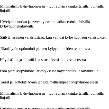
Minimalismi kylpyhuoneessa – luo rauhaa yksinkertaisilla, puhtailla
linjoilla
Hyödynnä nurkat ja syvennykset mittatilaustyönä tehdyillä
kylpyhuonekalusteilla
Säilytä tasainen valaistustaso, kun vaihdat kylpyhuoneen valaistuksen
Tilankäytön optimointi pienten kylpyhuoneiden remontissa
Käytä ääntä ja akustiikkaa sisustuksesi aktiivisena osana
Pidä pieni kylpyhuone järjestyksessä käytännöllisillä tarvikkeilla
Tarrat ja jaottelut: Avain järjestelmällisempään kylpyhuoneeseen
Minimalismi kylpyhuoneessa – luo rauhaa yksinkertaisilla, puhtailla
linjoilla
Hyödynnä nurkat ja syvennykset mittatilaustyönä tehdyillä