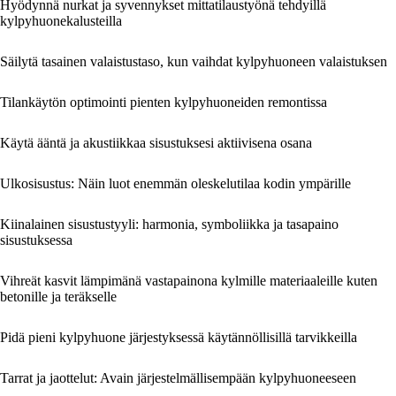
Hyödynnä nurkat ja syvennykset mittatilaustyönä tehdyillä
kylpyhuonekalusteilla
Säilytä tasainen valaistustaso, kun vaihdat kylpyhuoneen valaistuksen
Tilankäytön optimointi pienten kylpyhuoneiden remontissa
Käytä ääntä ja akustiikkaa sisustuksesi aktiivisena osana
Ulkosisustus: Näin luot enemmän oleskelutilaa kodin ympärille
Kiinalainen sisustustyyli: harmonia, symboliikka ja tasapaino
sisustuksessa
Vihreät kasvit lämpimänä vastapainona kylmille materiaaleille kuten
betonille ja teräkselle
Pidä pieni kylpyhuone järjestyksessä käytännöllisillä tarvikkeilla
Tarrat ja jaottelut: Avain järjestelmällisempään kylpyhuoneeseen