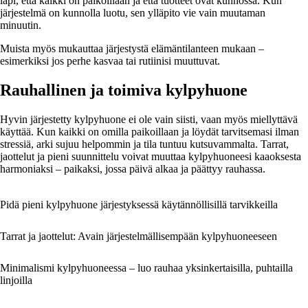
läpi, että kaikki on paikoillaan ja että tuotteet ovat kunnossa. Kun
järjestelmä on kunnolla luotu, sen ylläpito vie vain muutaman
minuutin.
Muista myös mukauttaa järjestystä elämäntilanteen mukaan –
esimerkiksi jos perhe kasvaa tai rutiinisi muuttuvat.
Rauhallinen ja toimiva kylpyhuone
Hyvin järjestetty kylpyhuone ei ole vain siisti, vaan myös miellyttävä
käyttää. Kun kaikki on omilla paikoillaan ja löydät tarvitsemasi ilman
stressiä, arki sujuu helpommin ja tila tuntuu kutsuvammalta. Tarrat,
jaottelut ja pieni suunnittelu voivat muuttaa kylpyhuoneesi kaaoksesta
harmoniaksi – paikaksi, jossa päivä alkaa ja päättyy rauhassa.
Pidä pieni kylpyhuone järjestyksessä käytännöllisillä tarvikkeilla
Tarrat ja jaottelut: Avain järjestelmällisempään kylpyhuoneeseen
Minimalismi kylpyhuoneessa – luo rauhaa yksinkertaisilla, puhtailla
linjoilla