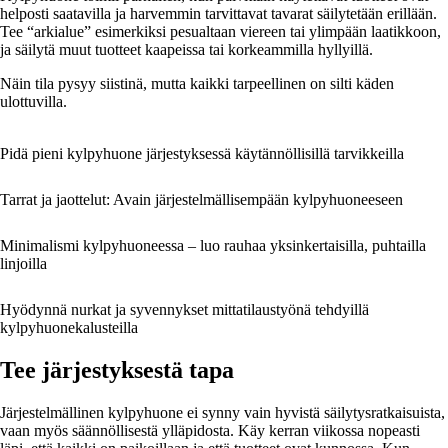
helposti saatavilla ja harvemmin tarvittavat tavarat säilytetään erillään.
Tee “arkialue” esimerkiksi pesualtaan viereen tai ylimpään laatikkoon,
ja säilytä muut tuotteet kaapeissa tai korkeammilla hyllyillä.
Näin tila pysyy siistinä, mutta kaikki tarpeellinen on silti käden
ulottuvilla.
Pidä pieni kylpyhuone järjestyksessä käytännöllisillä tarvikkeilla
Tarrat ja jaottelut: Avain järjestelmällisempään kylpyhuoneeseen
Minimalismi kylpyhuoneessa – luo rauhaa yksinkertaisilla, puhtailla
linjoilla
Hyödynnä nurkat ja syvennykset mittatilaustyönä tehdyillä
kylpyhuonekalusteilla
Tee järjestyksestä tapa
Järjestelmällinen kylpyhuone ei synny vain hyvistä säilytysratkaisuista,
vaan myös säännöllisestä ylläpidosta. Käy kerran viikossa nopeasti