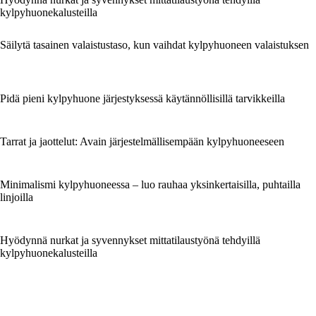
kylpyhuonekalusteilla
Säilytä tasainen valaistustaso, kun vaihdat kylpyhuoneen valaistuksen
Pidä pieni kylpyhuone järjestyksessä käytännöllisillä tarvikkeilla
Tarrat ja jaottelut: Avain järjestelmällisempään kylpyhuoneeseen
Minimalismi kylpyhuoneessa – luo rauhaa yksinkertaisilla, puhtailla
linjoilla
Hyödynnä nurkat ja syvennykset mittatilaustyönä tehdyillä
kylpyhuonekalusteilla