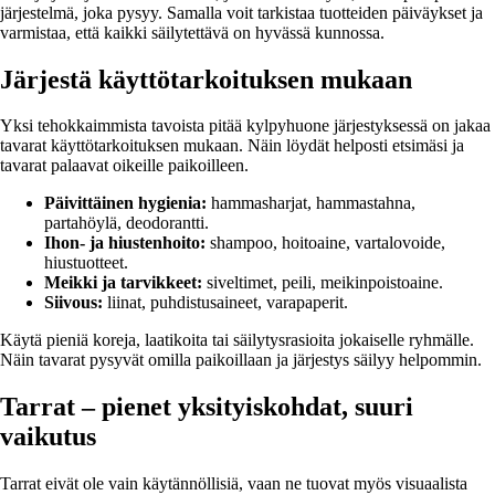
järjestelmä, joka pysyy. Samalla voit tarkistaa tuotteiden päiväykset ja
varmistaa, että kaikki säilytettävä on hyvässä kunnossa.
Järjestä käyttötarkoituksen mukaan
Yksi tehokkaimmista tavoista pitää kylpyhuone järjestyksessä on jakaa
tavarat käyttötarkoituksen mukaan. Näin löydät helposti etsimäsi ja
tavarat palaavat oikeille paikoilleen.
Päivittäinen hygienia:
hammasharjat, hammastahna,
partahöylä, deodorantti.
Ihon- ja hiustenhoito:
shampoo, hoitoaine, vartalovoide,
hiustuotteet.
Meikki ja tarvikkeet:
siveltimet, peili, meikinpoistoaine.
Siivous:
liinat, puhdistusaineet, varapaperit.
Käytä pieniä koreja, laatikoita tai säilytysrasioita jokaiselle ryhmälle.
Näin tavarat pysyvät omilla paikoillaan ja järjestys säilyy helpommin.
Tarrat – pienet yksityiskohdat, suuri
vaikutus
Tarrat eivät ole vain käytännöllisiä, vaan ne tuovat myös visuaalista