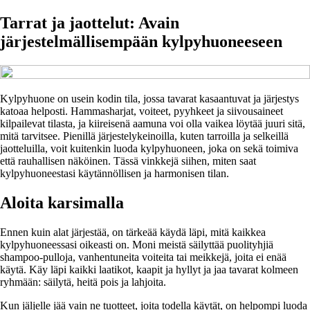
Tarrat ja jaottelut: Avain
järjestelmällisempään kylpyhuoneeseen
Kylpyhuone on usein kodin tila, jossa tavarat kasaantuvat ja järjestys
katoaa helposti. Hammasharjat, voiteet, pyyhkeet ja siivousaineet
kilpailevat tilasta, ja kiireisenä aamuna voi olla vaikea löytää juuri sitä,
mitä tarvitsee. Pienillä järjestelykeinoilla, kuten tarroilla ja selkeillä
jaotteluilla, voit kuitenkin luoda kylpyhuoneen, joka on sekä toimiva
että rauhallisen näköinen. Tässä vinkkejä siihen, miten saat
kylpyhuoneestasi käytännöllisen ja harmonisen tilan.
Aloita karsimalla
Ennen kuin alat järjestää, on tärkeää käydä läpi, mitä kaikkea
kylpyhuoneessasi oikeasti on. Moni meistä säilyttää puolityhjiä
shampoo-pulloja, vanhentuneita voiteita tai meikkejä, joita ei enää
käytä. Käy läpi kaikki laatikot, kaapit ja hyllyt ja jaa tavarat kolmeen
ryhmään: säilytä, heitä pois ja lahjoita.
Kun jäljelle jää vain ne tuotteet, joita todella käytät, on helpompi luoda