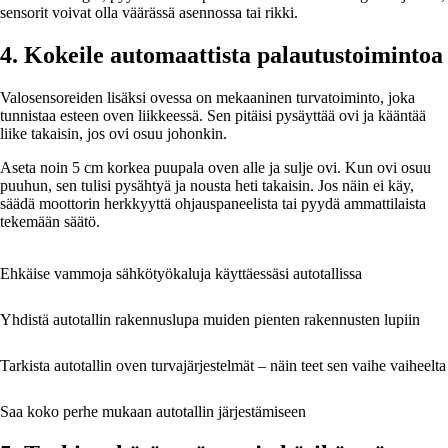
sensorit voivat olla väärässä asennossa tai rikki.
4. Kokeile automaattista palautustoimintoa
Valosensoreiden lisäksi ovessa on mekaaninen turvatoiminto, joka
tunnistaa esteen oven liikkeessä. Sen pitäisi pysäyttää ovi ja kääntää
liike takaisin, jos ovi osuu johonkin.
Aseta noin 5 cm korkea puupala oven alle ja sulje ovi. Kun ovi osuu
puuhun, sen tulisi pysähtyä ja nousta heti takaisin. Jos näin ei käy,
säädä moottorin herkkyyttä ohjauspaneelista tai pyydä ammattilaista
tekemään säätö.
Ehkäise vammoja sähkötyökaluja käyttäessäsi autotallissa
Yhdistä autotallin rakennuslupa muiden pienten rakennusten lupiin
Tarkista autotallin oven turvajärjestelmät – näin teet sen vaihe vaiheelta
Saa koko perhe mukaan autotallin järjestämiseen