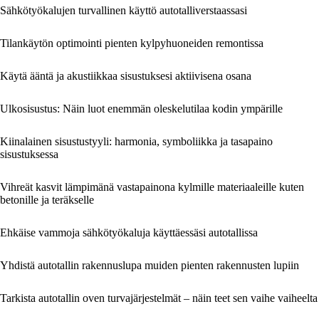
Sähkötyökalujen turvallinen käyttö autotalliverstaassasi
Tilankäytön optimointi pienten kylpyhuoneiden remontissa
Käytä ääntä ja akustiikkaa sisustuksesi aktiivisena osana
Ulkosisustus: Näin luot enemmän oleskelutilaa kodin ympärille
Kiinalainen sisustustyyli: harmonia, symboliikka ja tasapaino
sisustuksessa
Vihreät kasvit lämpimänä vastapainona kylmille materiaaleille kuten
betonille ja teräkselle
Ehkäise vammoja sähkötyökaluja käyttäessäsi autotallissa
Yhdistä autotallin rakennuslupa muiden pienten rakennusten lupiin
Tarkista autotallin oven turvajärjestelmät – näin teet sen vaihe vaiheelta