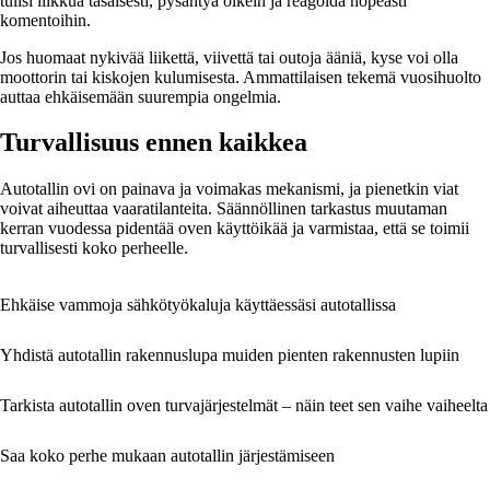
tulisi liikkua tasaisesti, pysähtyä oikein ja reagoida nopeasti
komentoihin.
Jos huomaat nykivää liikettä, viivettä tai outoja ääniä, kyse voi olla
moottorin tai kiskojen kulumisesta. Ammattilaisen tekemä vuosihuolto
auttaa ehkäisemään suurempia ongelmia.
Turvallisuus ennen kaikkea
Autotallin ovi on painava ja voimakas mekanismi, ja pienetkin viat
voivat aiheuttaa vaaratilanteita. Säännöllinen tarkastus muutaman
kerran vuodessa pidentää oven käyttöikää ja varmistaa, että se toimii
turvallisesti koko perheelle.
Ehkäise vammoja sähkötyökaluja käyttäessäsi autotallissa
Yhdistä autotallin rakennuslupa muiden pienten rakennusten lupiin
Tarkista autotallin oven turvajärjestelmät – näin teet sen vaihe vaiheelta
Saa koko perhe mukaan autotallin järjestämiseen