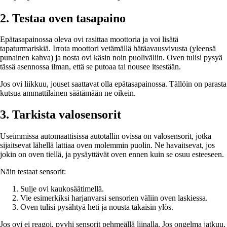
2. Testaa oven tasapaino
Epätasapainossa oleva ovi rasittaa moottoria ja voi lisätä
tapaturmariskiä. Irrota moottori vetämällä hätäavausvivusta (yleensä
punainen kahva) ja nosta ovi käsin noin puoliväliin. Oven tulisi pysyä
tässä asennossa ilman, että se putoaa tai nousee itsestään.
Jos ovi liikkuu, jouset saattavat olla epätasapainossa. Tällöin on parasta
kutsua ammattilainen säätämään ne oikein.
3. Tarkista valosensorit
Useimmissa automaattisissa autotallin ovissa on valosensorit, jotka
sijaitsevat lähellä lattiaa oven molemmin puolin. Ne havaitsevat, jos
jokin on oven tiellä, ja pysäyttävät oven ennen kuin se osuu esteeseen.
Näin testaat sensorit:
Sulje ovi kaukosäätimellä.
Vie esimerkiksi harjanvarsi sensorien väliin oven laskiessa.
Oven tulisi pysähtyä heti ja nousta takaisin ylös.
Jos ovi ei reagoi, pyyhi sensorit pehmeällä liinalla. Jos ongelma jatkuu,