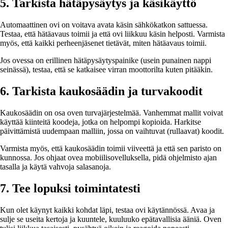
5. Tarkista hätäpysäytys ja käsikäyttö
Automaattinen ovi on voitava avata käsin sähkökatkon sattuessa.
Testaa, että hätäavaus toimii ja että ovi liikkuu käsin helposti. Varmista
myös, että kaikki perheenjäsenet tietävät, miten hätäavaus toimii.
Jos ovessa on erillinen hätäpysäytyspainike (usein punainen nappi
seinässä), testaa, että se katkaisee virran moottorilta kuten pitääkin.
6. Tarkista kaukosäädin ja turvakoodit
Kaukosäädin on osa oven turvajärjestelmää. Vanhemmat mallit voivat
käyttää kiinteitä koodeja, jotka on helpompi kopioida. Harkitse
päivittämistä uudempaan malliin, jossa on vaihtuvat (rullaavat) koodit.
Varmista myös, että kaukosäädin toimii viiveettä ja että sen paristo on
kunnossa. Jos ohjaat ovea mobiilisovelluksella, pidä ohjelmisto ajan
tasalla ja käytä vahvoja salasanoja.
7. Tee lopuksi toimintatesti
Kun olet käynyt kaikki kohdat läpi, testaa ovi käytännössä. Avaa ja
sulje se useita kertoja ja kuuntele, kuuluuko epätavallisia ääniä. Oven