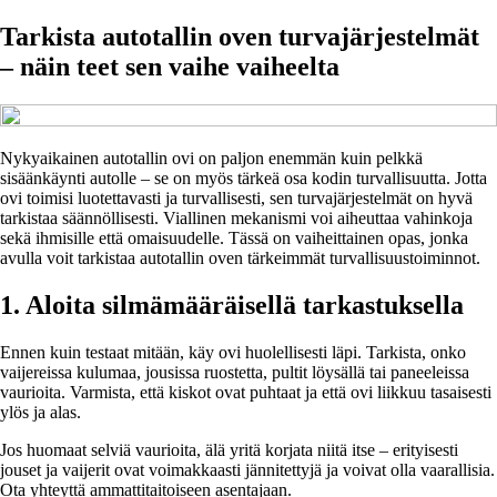
Tarkista autotallin oven turvajärjestelmät
– näin teet sen vaihe vaiheelta
Nykyaikainen autotallin ovi on paljon enemmän kuin pelkkä
sisäänkäynti autolle – se on myös tärkeä osa kodin turvallisuutta. Jotta
ovi toimisi luotettavasti ja turvallisesti, sen turvajärjestelmät on hyvä
tarkistaa säännöllisesti. Viallinen mekanismi voi aiheuttaa vahinkoja
sekä ihmisille että omaisuudelle. Tässä on vaiheittainen opas, jonka
avulla voit tarkistaa autotallin oven tärkeimmät turvallisuustoiminnot.
1. Aloita silmämääräisellä tarkastuksella
Ennen kuin testaat mitään, käy ovi huolellisesti läpi. Tarkista, onko
vaijereissa kulumaa, jousissa ruostetta, pultit löysällä tai paneeleissa
vaurioita. Varmista, että kiskot ovat puhtaat ja että ovi liikkuu tasaisesti
ylös ja alas.
Jos huomaat selviä vaurioita, älä yritä korjata niitä itse – erityisesti
jouset ja vaijerit ovat voimakkaasti jännitettyjä ja voivat olla vaarallisia.
Ota yhteyttä ammattitaitoiseen asentajaan.