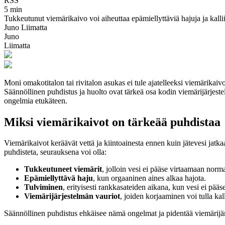
RSS
5 min
Tukkeutunut viemärikaivo voi aiheuttaa epämiellyttäviä hajuja ja kalli
Juno Liimatta
Juno
Liimatta
Moni omakotitalon tai rivitalon asukas ei tule ajatelleeksi viemärikai
Säännöllinen puhdistus ja huolto ovat tärkeä osa kodin viemärijärjeste
ongelmia etukäteen.
Miksi viemärikaivot on tärkeää puhdistaa
Viemärikaivot keräävät vettä ja kiintoainesta ennen kuin jätevesi jatk
puhdisteta, seurauksena voi olla:
Tukkeutuneet viemärit
, jolloin vesi ei pääse virtaamaan norma
Epämiellyttävä haju
, kun orgaaninen aines alkaa hajota.
Tulviminen
, erityisesti rankkasateiden aikana, kun vesi ei pää
Viemärijärjestelmän vauriot
, joiden korjaaminen voi tulla kall
Säännöllinen puhdistus ehkäisee nämä ongelmat ja pidentää viemärijär