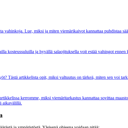
ita vahinkoja. Lue, miksi ja miten viemärikaivot kannattaa puhdistaa sä
lla kosteussuluilla ja hyvällä salaojituksella voit estää vahingot ennen k
työt? Tästä artikkelista opit, miksi valtuutus on tärkeä, miten sen voi tark
ä artikkelissa kerromme, miksi viemäritarkastus kannattaa sovittaa maast
 aikavälillä.
a
ärästä ja ympäristöstä. Yleisenä ohjeena voidaan pitää: