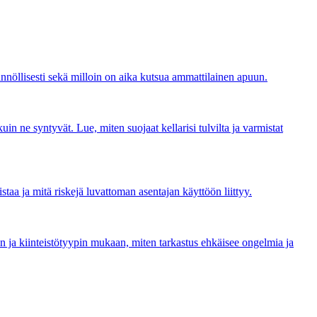
ännöllisesti sekä milloin on aika kutsua ammattilainen apuun.
uin ne syntyvät. Lue, miten suojaat kellarisi tulvilta ja varmistat
istaa ja mitä riskejä luvattoman asentajan käyttöön liittyy.
on ja kiinteistötyypin mukaan, miten tarkastus ehkäisee ongelmia ja