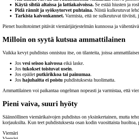
Käytä sihtiä altaissa ja lattiakaivoissa.
Se estää hiusten ja ros
Pidä rännit ja syöksytorvet puhtaina.
Niistä kulkeutuvat lehd
Tarkista kaivonkannet.
Varmista, että ne sulkeutuvat tiiviisti,
Pienet huoltotoimet pitävät viemärijärjestelmän kunnossa ja vähentävät 
Milloin on syytä kutsua ammattilainen
Vaikka kevyt puhdistus onnistuu itse, on tilanteita, joissa ammattilais
Jos
vesi seisoo kaivossa
eikä laske.
Jos
tukokset toistuvat usein
.
Jos epäilet
putkirikkoa tai painumaa
.
Jos
hajuhaitta ei poistu
puhdistuksesta huolimatta.
Ammattilainen voi paikantaa ongelman nopeasti ja varmistaa, että viem
Pieni vaiva, suuri hyöty
Säännöllinen viemärikaivojen puhdistus on yksinkertainen, mutta tehokas
korjauksilta. Kun teet puhdistuksesta osan kodin vuosittaista huoltoa, 
Viemäri
Viemäri