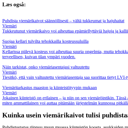
Læs også:
Puhdista viemärikaivot säännöllisesti – vältä tukkeumat ja hajuhaitat
Viemäri
Tukkeutunut viemärikaivo voi aiheuttaa epämiellyttäviä hajuja ja kalli
Suojaa kellari tulvilta tehokkailla kosteussuluilla
Viemäri
Kellarissa piilevä kosteus voi aiheuttaa suuria ongelmia, mutta tehokkai
terveellisen, kuivan tilan ympäri vuoden.
Näin tarkistat, onko viemäriasentajasi valtuutettu
Viemäri
Tiesitkö, että vain valtuutettu viemäriasentaja saa suorittaa tietyt LVI-
Viemäritarkastus maaston ja kiinteistötyypin mukaan
Viemäri
Jokainen kiinteistö on erilainen – ja niin on sen viemäröintikin. Täss
miten ammattilainen voi auttaa pitämään järjestelmän kunnossa pitkällä
Kuinka usein viemärikaivot tulisi puhdista
Puhdistustarve riippuu muun muassa kiinteistön koosta, asukkaiden mä