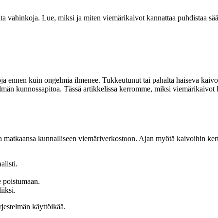
ita vahinkoja. Lue, miksi ja miten viemärikaivot kannattaa puhdistaa sä
voja ennen kuin ongelmia ilmenee. Tukkeutunut tai pahalta haiseva kaivo v
lmän kunnossapitoa. Tässä artikkelissa kerromme, miksi viemärikaivot ka
aa matkaansa kunnalliseen viemäriverkostoon. Ajan myötä kaivoihin kertyy
alisti.
se poistumaan.
iiksi.
jestelmän käyttöikää.