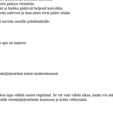
kien pääsyn viemäriin.
et ja hiekka päätyvät helposti kaivoihin.
 jotta sadevesi ja maa-aines eivät pääse sisään.
tarvetta suurille puhdistuksille.
en apu on tarpeen:
ärijärjestelmä toimii moitteettomasti.
 tapa välttää suuret ongelmat. Se vie vain vähän aikaa, mutta voi säästää
pidät viemärijärjestelmän kunnossa ja kotisi viihtyisänä.