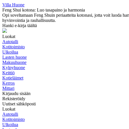
Villa Huone
Feng Shui kotona: Luo tasapaino ja harmonia
Opi soveltamaan Feng Shuin periaatteita kotonasi, jotta voit luoda harm
hyvinvointia ja rauhallisuutta.
Hanki e-kirja täältä
Luokat
Autotalli
Kotitoimisto
Ulkoilua
Lasten huone
Makuuhuone
Kylpyhuone
Keittiö
Kotieläimet
Kerros
Mittari
Kirjaudu sisään
Rekisteröidy
Uutiset sähköposti
Luokat
Autotalli
Kotitoimisto
Ulkoilua