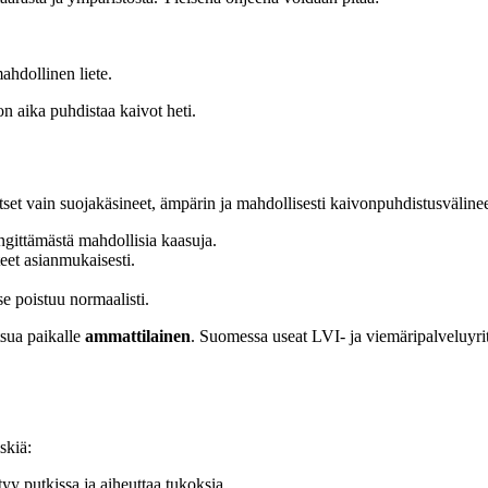
mahdollinen liete.
 on aika puhdistaa kaivot heti.
vitset vain suojakäsineet, ämpärin ja mahdollisesti kaivonpuhdistusväline
ngittämästä mahdollisia kaasuja.
eet asianmukaisesti.
se poistuu normaalisti.
tsua paikalle
ammattilainen
. Suomessa useat LVI- ja viemäripalveluyrit
skiä:
y putkissa ja aiheuttaa tukoksia.