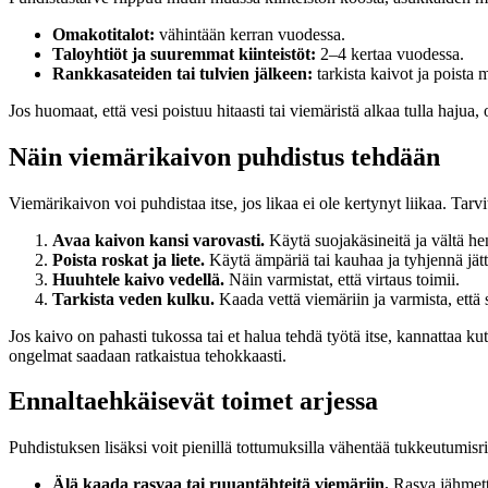
Omakotitalot:
vähintään kerran vuodessa.
Taloyhtiöt ja suuremmat kiinteistöt:
2–4 kertaa vuodessa.
Rankkasateiden tai tulvien jälkeen:
tarkista kaivot ja poista 
Jos huomaat, että vesi poistuu hitaasti tai viemäristä alkaa tulla hajua,
Näin viemärikaivon puhdistus tehdään
Viemärikaivon voi puhdistaa itse, jos likaa ei ole kertynyt liikaa. Tar
Avaa kaivon kansi varovasti.
Käytä suojakäsineitä ja vältä he
Poista roskat ja liete.
Käytä ämpäriä tai kauhaa ja tyhjennä jätt
Huuhtele kaivo vedellä.
Näin varmistat, että virtaus toimii.
Tarkista veden kulku.
Kaada vettä viemäriin ja varmista, että 
Jos kaivo on pahasti tukossa tai et halua tehdä työtä itse, kannattaa ku
ongelmat saadaan ratkaistua tehokkaasti.
Ennaltaehkäisevät toimet arjessa
Puhdistuksen lisäksi voit pienillä tottumuksilla vähentää tukkeutumisri
Älä kaada rasvaa tai ruuantähteitä viemäriin.
Rasva jähmetty