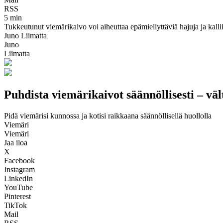
RSS
5 min
Tukkeutunut viemärikaivo voi aiheuttaa epämiellyttäviä hajuja ja kalli
Juno Liimatta
Juno
Liimatta
Puhdista viemärikaivot säännöllisesti – vä
Pidä viemärisi kunnossa ja kotisi raikkaana säännöllisellä huollolla
Viemäri
Viemäri
Jaa iloa
X
Facebook
Instagram
LinkedIn
YouTube
Pinterest
TikTok
Mail