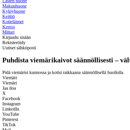
Lasten huone
Makuuhuone
Kylpyhuone
Keittiö
Kotieläimet
Kerros
Mittari
Kirjaudu sisään
Rekisteröidy
Uutiset sähköposti
Puhdista viemärikaivot säännöllisesti – vä
Pidä viemärisi kunnossa ja kotisi raikkaana säännöllisellä huollolla
Viemäri
Viemäri
Jaa iloa
X
Facebook
Instagram
LinkedIn
YouTube
Pinterest
TikTok
Mail