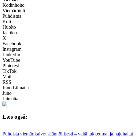
Kodinhoito
Viemäröinti
Puhdistus
Koti
Huolto
Jaa iloa
X
Facebook
Instagram
LinkedIn
YouTube
Pinterest
TikTok
Mail
RSS
Juno Liimatta
Juno
Liimatta
Læs også:
Puhdista viemärikaivot säännöllisesti – vältä tukkeumat ja hajuhaitat