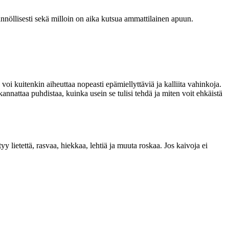
ännöllisesti sekä milloin on aika kutsua ammattilainen apuun.
oi kuitenkin aiheuttaa nopeasti epämiellyttäviä ja kalliita vahinkoja.
nnattaa puhdistaa, kuinka usein se tulisi tehdä ja miten voit ehkäistä
 lietettä, rasvaa, hiekkaa, lehtiä ja muuta roskaa. Jos kaivoja ei