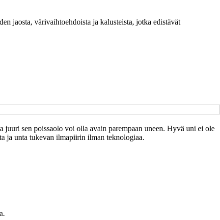
n jaosta, värivaihtoehdoista ja kalusteista, jotka edistävät
a juuri sen poissaolo voi olla avain parempaan uneen. Hyvä uni ei ole
ta ja unta tukevan ilmapiirin ilman teknologiaa.
a.