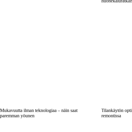
huonekaluratkais
Mukavuutta ilman teknologiaa – näin saat
Tilankäytön opt
paremman yöunen
remontissa