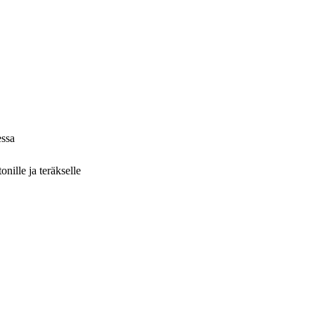
essa
nille ja teräkselle