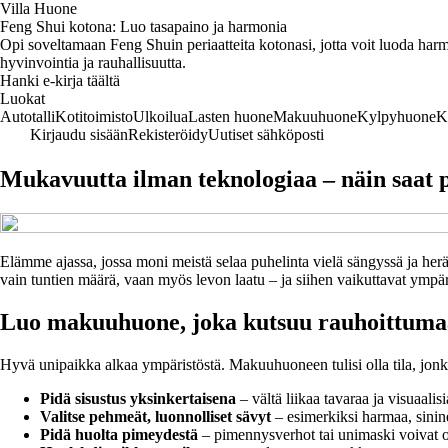
Villa Huone
Feng Shui kotona: Luo tasapaino ja harmonia
Opi soveltamaan Feng Shuin periaatteita kotonasi, jotta voit luoda harmo
hyvinvointia ja rauhallisuutta.
Hanki e-kirja täältä
Luokat
Autotalli
Kotitoimisto
Ulkoilua
Lasten huone
Makuuhuone
Kylpyhuone
K
Kirjaudu sisään
Rekisteröidy
Uutiset sähköposti
Mukavuutta ilman teknologiaa – näin saa
Elämme ajassa, jossa moni meistä selaa puhelinta vielä sängyssä ja her
vain tuntien määrä, vaan myös levon laatu – ja siihen vaikuttavat ympäri
Luo makuuhuone, joka kutsuu rauhoittum
Hyvä unipaikka alkaa ympäristöstä. Makuuhuoneen tulisi olla tila, jonka
Pidä sisustus yksinkertaisena
– vältä liikaa tavaraa ja visuaalis
Valitse pehmeät, luonnolliset sävyt
– esimerkiksi harmaa, sinine
Pidä huolta pimeydestä
– pimennysverhot tai unimaski voivat ol