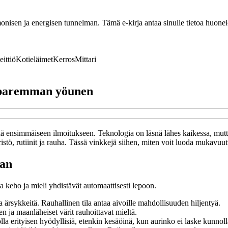
nisen ja energisen tunnelman. Tämä e-kirja antaa sinulle tietoa huoneide
eittiö
Kotieläimet
Kerros
Mittari
t paremman yöunen
ää ensimmäiseen ilmoitukseen. Teknologia on läsnä lähes kaikessa, mutt
stö, rutiinit ja rauha. Tässä vinkkejä siihen, miten voit luoda mukavuut
aan
 keho ja mieli yhdistävät automaattisesti lepoon.
ia ärsykkeitä. Rauhallinen tila antaa aivoille mahdollisuuden hiljentyä.
n ja maanläheiset värit rauhoittavat mieltä.
la erityisen hyödyllisiä, etenkin kesäöinä, kun aurinko ei laske kunnoll