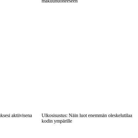
makuuhuoneeseen
ksesi aktiivisena
Ulkosisustus: Näin luot enemmän oleskelutilaa
kodin ympärille