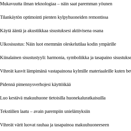
Mukavuutta ilman teknologiaa – näin saat paremman yöunen
Tilankäytön optimointi pienten kylpyhuoneiden remontissa
Käytä ääntä ja akustiikkaa sisustuksesi aktiivisena osana
Ulkosisustus: Näin luot enemmän oleskelutilaa kodin ympärille
Kiinalainen sisustustyyli: harmonia, symboliikka ja tasapaino sisustuks
Vihreät kasvit lämpimänä vastapainona kylmille materiaaleille kuten beto
Pidennä pimennysverhojesi käyttöikää
Luo kestävä makuuhuone tietoisilla huonekaluratkaisuilla
Tekstiilien laatu – avain parempiin unielämyksiin
Vihreät värit luovat rauhaa ja tasapainoa makuuhuoneeseen