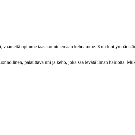
ämä, vaan että opimme taas kuuntelemaan kehoamme. Kun luot ympäristön 
 luonnollinen, palauttava uni ja keho, joka saa levätä ilman häiriöitä. M