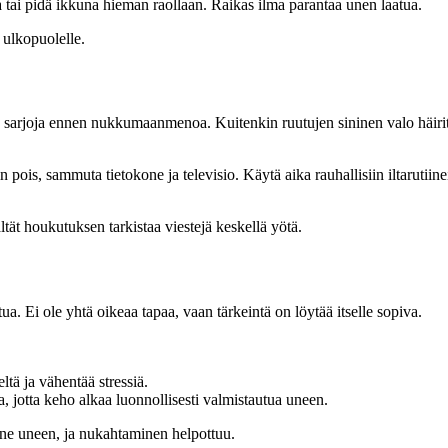
i pidä ikkuna hieman raollaan. Raikas ilma parantaa unen laatua.
 ulkopuolelle.
oo sarjoja ennen nukkumaanmenoa. Kuitenkin ruutujen sininen valo häirit
s, sammuta tietokone ja televisio. Käytä aika rauhallisiin iltarutiineihi
ltät houkutuksen tarkistaa viestejä keskellä yötä.
a. Ei ole yhtä oikeaa tapaa, vaan tärkeintä on löytää itselle sopiva.
eltä ja vähentää stressiä.
otta keho alkaa luonnollisesti valmistautua uneen.
n ne uneen, ja nukahtaminen helpottuu.