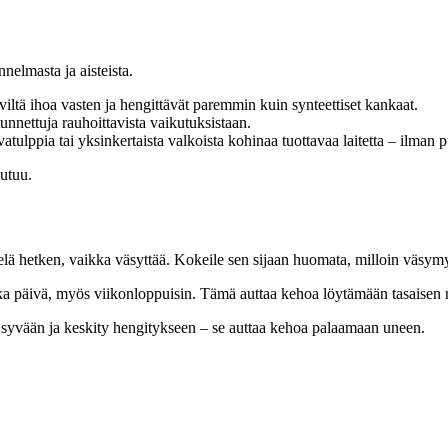
nelmasta ja aisteista.
viltä ihoa vasten ja hengittävät paremmin kuin synteettiset kankaat.
unnettuja rauhoittavista vaikutuksistaan.
atulppia tai yksinkertaista valkoista kohinaa tuottavaa laitetta – ilman p
outuu.
lä hetken, vaikka väsyttää. Kokeile sen sijaan huomata, milloin väsymy
 päivä, myös viikonloppuisin. Tämä auttaa kehoa löytämään tasaisen r
tä syvään ja keskity hengitykseen – se auttaa kehoa palaamaan uneen.