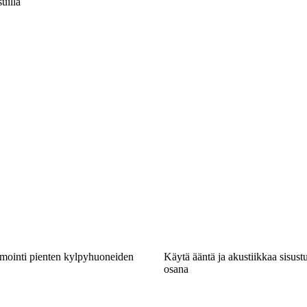
uilla
imointi pienten kylpyhuoneiden
Käytä ääntä ja akustiikkaa sisustu
osana