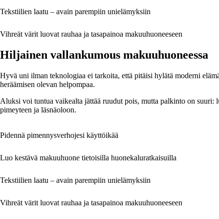
Tekstiilien laatu – avain parempiin unielämyksiin
Vihreät värit luovat rauhaa ja tasapainoa makuuhuoneeseen
Hiljainen vallankumous makuuhuoneessa
Hyvä uni ilman teknologiaa ei tarkoita, että pitäisi hylätä moderni el
heräämisen olevan helpompaa.
Aluksi voi tuntua vaikealta jättää ruudut pois, mutta palkinto on suuri:
pimeyteen ja läsnäoloon.
Pidennä pimennysverhojesi käyttöikää
Luo kestävä makuuhuone tietoisilla huonekaluratkaisuilla
Tekstiilien laatu – avain parempiin unielämyksiin
Vihreät värit luovat rauhaa ja tasapainoa makuuhuoneeseen