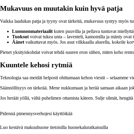
Mukavuus on muutakin kuin hyvä patja
Vaikka laadukas patja ja tyyny ovat tärkeitä, mukavuus syntyy myös tun
Luonnonmateriaalit
kuten puuvilla ja pellava tuntuvat miellyttä
Tuoksut
voivat tukea unta – laventeli, kamomilla ja mänty ovat t
Äänet
vaikuttavat myös. Jos asut vilkkaalla alueella, kokeile korv
Pienet yksityiskohdat voivat tehdä suuren eron siihen, miten keho rent
Kuuntele kehosi rytmiä
Teknologia saa meidät helposti ohittamaan kehon viestit – selaamme vie
Säännöllisyys on tärkeää. Mene nukkumaan ja herää samaan aikaan joka
Jos heräät yöllä, vältä puhelimen ottamista käteen. Sulje silmät, hengi
Pidennä pimennysverhojesi käyttöikää
Luo kestävä makuuhuone tietoisilla huonekaluratkaisuilla