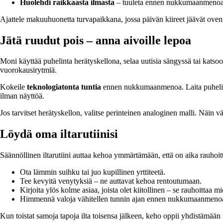
Huolehdi raikkaasta ilmasta
– tuuleta ennen nukkumaanmenoa ta
Ajattele makuuhuonetta turvapaikkana, jossa päivän kiireet jäävät oven
Jätä ruudut pois – anna aivoille lepoa
Moni käyttää puhelinta herätyskellona, selaa uutisia sängyssä tai kats
vuorokausirytmiä.
Kokeile
teknologiatonta tuntia
ennen nukkumaanmenoa. Laita puhelin poi
ilman näyttöä.
Jos tarvitset herätyskellon, valitse perinteinen analoginen malli. Näin vä
Löydä oma iltarutiinisi
Säännöllinen iltarutiini auttaa kehoa ymmärtämään, että on aika rauhoittu
Ota lämmin suihku tai juo kupillinen yrttiteetä.
Tee kevyitä venytyksiä – ne auttavat kehoa rentoutumaan.
Kirjoita ylös kolme asiaa, joista olet kiitollinen – se rauhoittaa mi
Himmennä valoja vähitellen tunnin ajan ennen nukkumaanmenoa, j
Kun toistat samoja tapoja ilta toisensa jälkeen, keho oppii yhdistämää