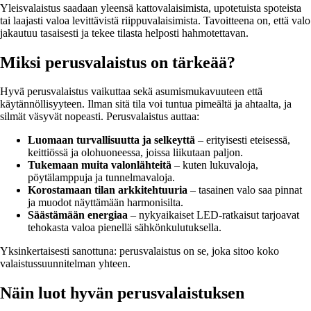
Yleisvalaistus saadaan yleensä kattovalaisimista, upotetuista spoteista
tai laajasti valoa levittävistä riippuvalaisimista. Tavoitteena on, että valo
jakautuu tasaisesti ja tekee tilasta helposti hahmotettavan.
Miksi perusvalaistus on tärkeää?
Hyvä perusvalaistus vaikuttaa sekä asumismukavuuteen että
käytännöllisyyteen. Ilman sitä tila voi tuntua pimeältä ja ahtaalta, ja
silmät väsyvät nopeasti. Perusvalaistus auttaa:
Luomaan turvallisuutta ja selkeyttä
– erityisesti eteisessä,
keittiössä ja olohuoneessa, joissa liikutaan paljon.
Tukemaan muita valonlähteitä
– kuten lukuvaloja,
pöytälamppuja ja tunnelmavaloja.
Korostamaan tilan arkkitehtuuria
– tasainen valo saa pinnat
ja muodot näyttämään harmonisilta.
Säästämään energiaa
– nykyaikaiset LED-ratkaisut tarjoavat
tehokasta valoa pienellä sähkönkulutuksella.
Yksinkertaisesti sanottuna: perusvalaistus on se, joka sitoo koko
valaistussuunnitelman yhteen.
Näin luot hyvän perusvalaistuksen