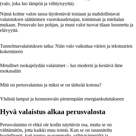
(valo, joka luo lämpöä ja viihtyisyyttä).
Nämä kolme valon tasoa täydentävät toisiaan ja mahdollistavat
valaistuksen säätämisen vuorokaudenajan, toiminnan ja mielialan
mukaan. Perusvalo luo pohjan, ja muut valot tuovat tilaan luonnetta ja
elävyyttä.
Tunnelmavalaistuksen taika: Näin valo vaikuttaa värien ja tekstuurien
kokemiseen
Metalliset ruokapöydän valaisimet – luo moderni ja kestävä ilme
ruokasaliin
Mitä on perusvalaistus ja miksi se on tärkeää kotona?
Yhdistä lamput ja luonnonvalo pienempään energiankulutukseen
Hyvä valaistus alkaa perusvalosta
Perusvalaistus ei ehkä ole kodin näyttävin osa, mutta se on
välttämätön, jotta kaikki muu toimii. Kun se on suunniteltu
huolellisesti, koti tuntuu avarammalta, viihtyisämmältä ja