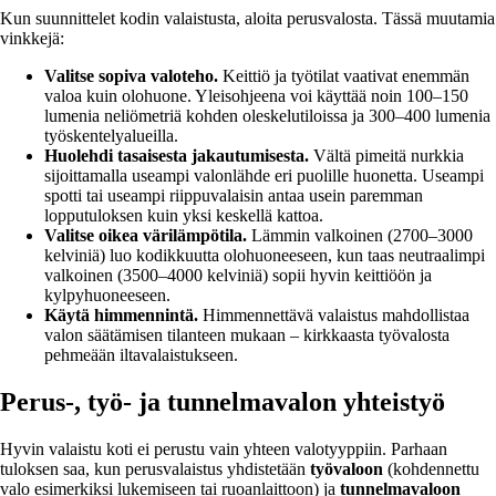
Kun suunnittelet kodin valaistusta, aloita perusvalosta. Tässä muutamia
vinkkejä:
Valitse sopiva valoteho.
Keittiö ja työtilat vaativat enemmän
valoa kuin olohuone. Yleisohjeena voi käyttää noin 100–150
lumenia neliömetriä kohden oleskelutiloissa ja 300–400 lumenia
työskentelyalueilla.
Huolehdi tasaisesta jakautumisesta.
Vältä pimeitä nurkkia
sijoittamalla useampi valonlähde eri puolille huonetta. Useampi
spotti tai useampi riippuvalaisin antaa usein paremman
lopputuloksen kuin yksi keskellä kattoa.
Valitse oikea värilämpötila.
Lämmin valkoinen (2700–3000
kelviniä) luo kodikkuutta olohuoneeseen, kun taas neutraalimpi
valkoinen (3500–4000 kelviniä) sopii hyvin keittiöön ja
kylpyhuoneeseen.
Käytä himmennintä.
Himmennettävä valaistus mahdollistaa
valon säätämisen tilanteen mukaan – kirkkaasta työvalosta
pehmeään iltavalaistukseen.
Perus-, työ- ja tunnelmavalon yhteistyö
Hyvin valaistu koti ei perustu vain yhteen valotyyppiin. Parhaan
tuloksen saa, kun perusvalaistus yhdistetään
työvaloon
(kohdennettu
valo esimerkiksi lukemiseen tai ruoanlaittoon) ja
tunnelmavaloon