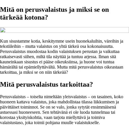
Mitä on perusvalaistus ja miksi se on
tärkeää kotona?
Kun sisustamme kotia, keskitymme usein huonekaluihin, väreihin ja
tekstiileihin – mutta valaistus on yhtä tärkeä osa kokonaisuutta.
Perusvalaistus muodostaa kodin valaistuksen perustan ja vaikuttaa
ratkaisevasti siihen, miltä tila näyttää ja tuntuu arjessa. Ilman sitä
kauneinkaan sisustus ei pääse oikeuksiinsa, ja huone voi tuntua
hämärältä tai epämiellyttävältä. Mutta mitä perusvalaistus oikeastaan
tarkoittaa, ja miksi se on niin tärkeää?
Mitä perusvalaistus tarkoittaa?
Perusvalaistus – toiselta nimeltään yleisvalaistus – on tasainen, koko
huoneen kattava valaistus, joka mahdollistaa tilassa liikkumisen ja
päivittäiset toiminnot. Se on se valo, jonka sytytät ensimmäisenä
astuessasi huoneeseen. Sen tehtävänä ei ole luoda tunnelmaa tai
korostaa yksityiskohtia, vaan tarjota miellyttävä ja toimiva
valaistustaso, joka toimii pohjana muulle valaistukselle.