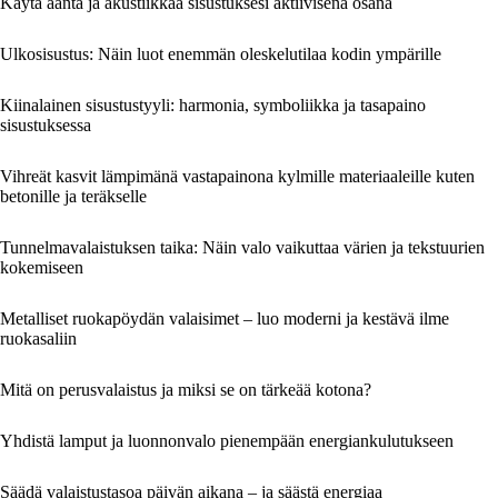
Käytä ääntä ja akustiikkaa sisustuksesi aktiivisena osana
Ulkosisustus: Näin luot enemmän oleskelutilaa kodin ympärille
Kiinalainen sisustustyyli: harmonia, symboliikka ja tasapaino
sisustuksessa
Vihreät kasvit lämpimänä vastapainona kylmille materiaaleille kuten
betonille ja teräkselle
Tunnelmavalaistuksen taika: Näin valo vaikuttaa värien ja tekstuurien
kokemiseen
Metalliset ruokapöydän valaisimet – luo moderni ja kestävä ilme
ruokasaliin
Mitä on perusvalaistus ja miksi se on tärkeää kotona?
Yhdistä lamput ja luonnonvalo pienempään energiankulutukseen
Säädä valaistustasoa päivän aikana – ja säästä energiaa