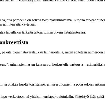
sosiaalisen median käytöstä. Tarkoitus ei ole valvoa, vaan luoda avoin k
ärkeää, että perheellä on selkeä toimintasuunnitelma. Kirjoita tärkeät pu
n ja miten sitä käytetään.
aa lapsillekin tärkeitä taitoja toimia oikein hätätilanteessa.
onkreettista
, pakata pieni hätävaralaukku tai harjoitella, miten soitetaan numeroon
iseen. Vanhempien lasten kanssa voi keskustella vastuusta – esimerkiksi sii
n ja pitäkää huolta toisistanne, erityisesti lomien ja poissaolojen aik
iapu-verkostoon tai yhteisiin ensiapukoulutuksiin. Yhteistyö lisää sekä tu