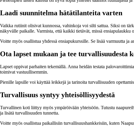
Pienempien lasten kanssa on hyvä sopia yhteiset säännöt ruutuajasta ja 
Laadi suunnitelma hätätilanteita varten
Vaikka rutiinit olisivat kunnossa, vahinkoja voi silti sattua. Siksi on t
näkyvälle paikalle. Varmista, että kaikki tietävät, missä ensiapulaukku o
Voitte myös osallistua yhdessä ensiapukurssille. Se lisää varmuutta ja ant
Ota lapset mukaan ja tee turvallisuudesta k
Lapset oppivat parhaiten tekemällä. Anna heidän testata palovaroittimia
toimivat vastuullisemmin.
Pienille lapsille voi käyttää leikkejä ja tarinoita turvallisuuden opettam
Turvallisuus syntyy yhteisöllisyydestä
Turvallinen koti liittyy myös ympäröivään yhteisöön. Tutustu naapureihi
ja lisätä turvallisuuden tunnetta.
Voitte myös osallistua paikallisiin turvallisuushankkeisiin, kuten Naapur