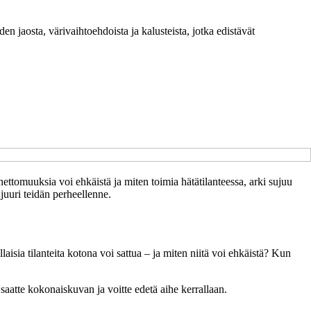
n jaosta, värivaihtoehdoista ja kalusteista, jotka edistävät
nnettomuuksia voi ehkäistä ja miten toimia hätätilanteessa, arki sujuu
juuri teidän perheellenne.
aisia tilanteita kotona voi sattua – ja miten niitä voi ehkäistä? Kun
 saatte kokonaiskuvan ja voitte edetä aihe kerrallaan.