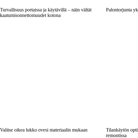
Turvallisuus portaissa ja käytävillä – näin vältät
Palontorjunta yk
kaatumisonnettomuudet kotona
Valitse oikea lukko ovesi materiaalin mukaan
Tilankäytön opt
remontissa