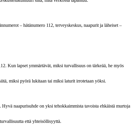
eskustelukulttuuri siitä, mitä verkossa tapahtuu.
helinnumerot – hätänumero 112, terveyskeskus, naapurit ja läheiset –
 112. Kun lapset ymmärtävät, miksi turvallisuus on tärkeää, he myös
tä, miksi pyörä lukitaan tai miksi laturit irrotetaan yöksi.
ana. Hyvä naapurisuhde on yksi tehokkaimmista tavoista ehkäistä murtoja
rvallisuutta että yhteisöllisyyttä.