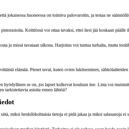
ttä jokaisessa huoneessa on toimiva palovaroitin, ja testaa ne säännöllis
pistorasioita. Keittiössä voi ottaa tavaksi, ettei liesi jää koskaan pääll
sta ja missä tavataan ulkona. Harjoitus voi tuntua turhalta, mutta tositi
päivittäistä elämää. Pienet tavat, kuten ovien lukitseminen, sähkölaitt
sen hyödyllinen se on, jos lapset kulkevat kouluun itse. Lista voi muistut
en tarkistettavia asioita ennen lähtöä?
iedot
itä, miksi henkilökohtaisia tietoja ei pidä jakaa ja miksi salasanoja ei