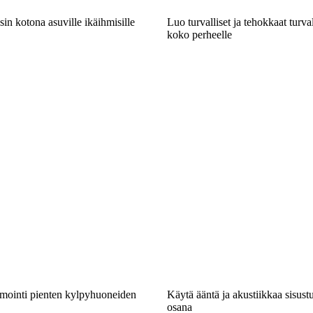
sin kotona asuville ikäihmisille
Luo turvalliset ja tehokkaat turval
koko perheelle
imointi pienten kylpyhuoneiden
Käytä ääntä ja akustiikkaa sisustu
osana