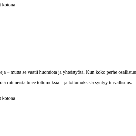
t kotona
teja – mutta se vaatii huomiota ja yhteistyötä. Kun koko perhe osallistuu
tä rutiineista tulee tottumuksia – ja tottumuksista syntyy turvallisuus.
t kotona