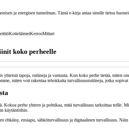
nisen ja energisen tunnelman. Tämä e-kirja antaa sinulle tietoa huoneide
eittiö
Kotieläimet
Kerros
Mittari
iinit koko perheelle
yös yhteisiä tapoja, rutiineja ja vastuuta. Kun koko perhe tietää, miten o
me, miten voit rakentaa tehokkaita turvallisuusrutiineja, jotka sopivat 
sta
Kokoa perhe yhteen ja pohtikaa, mitä turvallisuus tarkoittaa teille. Mill
iin käytäntöihin.
ien ehkäisy, ensiapu, sähköturvallisuus ja digitaalinen turvallisuus. Näin