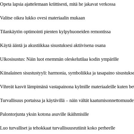
Opeta lapsia ajattelemaan kriittisesti, mitä he jakavat verkossa
Valitse oikea lukko ovesi materiaalin mukaan
Tilankäytön optimointi pienten kylpyhuoneiden remontissa
Käytä ääntä ja akustiikkaa sisustuksesi aktiivisena osana
Ulkosisustus: Näin luot enemmän oleskelutilaa kodin ympärille
Kiinalainen sisustustyyli: harmonia, symboliikka ja tasapaino sisustuks
Vihreät kasvit lämpimänä vastapainona kylmille materiaaleille kuten beto
Turvallisuus portaissa ja käytävillä – näin vältät kaatumisonnettomuude
Palontorjunta yksin kotona asuville ikäihmisille
Luo turvalliset ja tehokkaat turvallisuusrutiinit koko perheelle