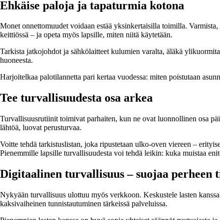
Ehkäise paloja ja tapaturmia kotona
Monet onnettomuudet voidaan estää yksinkertaisilla toimilla. Varmista, e
keittiössä – ja opeta myös lapsille, miten niitä käytetään.
Tarkista jatkojohdot ja sähkölaitteet kulumien varalta, äläkä ylikuormita 
huoneesta.
Harjoitelkaa palotilannetta pari kertaa vuodessa: miten poistutaan asunno
Tee turvallisuudesta osa arkea
Turvallisuusrutiinit toimivat parhaiten, kun ne ovat luonnollinen osa 
lähtöä, luovat perusturvaa.
Voitte tehdä tarkistuslistan, joka ripustetaan ulko-oven viereen – erityi
Pienemmille lapsille turvallisuudesta voi tehdä leikin: kuka muistaa enit
Digitaalinen turvallisuus – suojaa perheen t
Nykyään turvallisuus ulottuu myös verkkoon. Keskustele lasten kanssa si
kaksivaiheinen tunnistautuminen tärkeissä palveluissa.