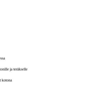
essa
nille ja teräkselle
t kotona