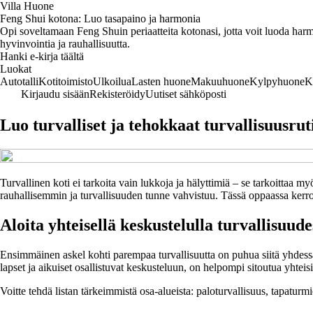
Villa Huone
Feng Shui kotona: Luo tasapaino ja harmonia
Opi soveltamaan Feng Shuin periaatteita kotonasi, jotta voit luoda harmo
hyvinvointia ja rauhallisuutta.
Hanki e-kirja täältä
Luokat
Autotalli
Kotitoimisto
Ulkoilua
Lasten huone
Makuuhuone
Kylpyhuone
K
Kirjaudu sisään
Rekisteröidy
Uutiset sähköposti
Luo turvalliset ja tehokkaat turvallisuusrut
Turvallinen koti ei tarkoita vain lukkoja ja hälyttimiä – se tarkoittaa m
rauhallisemmin ja turvallisuuden tunne vahvistuu. Tässä oppaassa kerrom
Aloita yhteisellä keskustelulla turvallisuude
Ensimmäinen askel kohti parempaa turvallisuutta on puhua siitä yhdessä. 
lapset ja aikuiset osallistuvat keskusteluun, on helpompi sitoutua yhteis
Voitte tehdä listan tärkeimmistä osa-alueista: paloturvallisuus, tapaturm