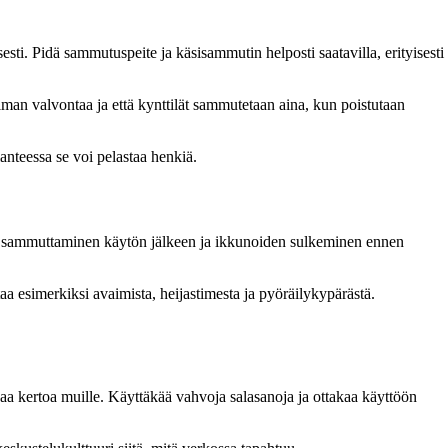
esti. Pidä sammutuspeite ja käsisammutin helposti saatavilla, erityisesti
e ilman valvontaa ja että kynttilät sammutetaan aina, kun poistutaan
lanteessa se voi pelastaa henkiä.
eiden sammuttaminen käytön jälkeen ja ikkunoiden sulkeminen ennen
taa esimerkiksi avaimista, heijastimesta ja pyöräilykypärästä.
 saa kertoa muille. Käyttäkää vahvoja salasanoja ja ottakaa käyttöön