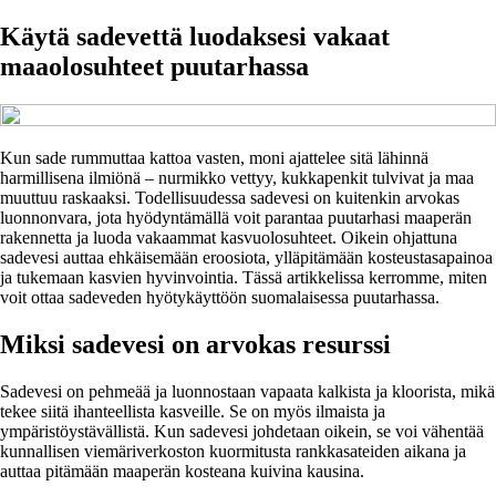
Käytä sadevettä luodaksesi vakaat
maaolosuhteet puutarhassa
Kun sade rummuttaa kattoa vasten, moni ajattelee sitä lähinnä
harmillisena ilmiönä – nurmikko vettyy, kukkapenkit tulvivat ja maa
muuttuu raskaaksi. Todellisuudessa sadevesi on kuitenkin arvokas
luonnonvara, jota hyödyntämällä voit parantaa puutarhasi maaperän
rakennetta ja luoda vakaammat kasvuolosuhteet. Oikein ohjattuna
sadevesi auttaa ehkäisemään eroosiota, ylläpitämään kosteustasapainoa
ja tukemaan kasvien hyvinvointia. Tässä artikkelissa kerromme, miten
voit ottaa sadeveden hyötykäyttöön suomalaisessa puutarhassa.
Miksi sadevesi on arvokas resurssi
Sadevesi on pehmeää ja luonnostaan vapaata kalkista ja kloorista, mikä
tekee siitä ihanteellista kasveille. Se on myös ilmaista ja
ympäristöystävällistä. Kun sadevesi johdetaan oikein, se voi vähentää
kunnallisen viemäriverkoston kuormitusta rankkasateiden aikana ja
auttaa pitämään maaperän kosteana kuivina kausina.