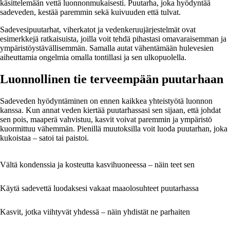
käsittelemään vettä luonnonmukaisesti. Puutarha, joka hyödyntää
sadeveden, kestää paremmin sekä kuivuuden että tulvat.
Sadevesipuutarhat, viherkatot ja vedenkeruujärjestelmät ovat
esimerkkejä ratkaisuista, joilla voit tehdä pihastasi omavaraisemman ja
ympäristöystävällisemmän. Samalla autat vähentämään hulevesien
aiheuttamia ongelmia omalla tontillasi ja sen ulkopuolella.
Luonnollinen tie terveempään puutarhaan
Sadeveden hyödyntäminen on ennen kaikkea yhteistyötä luonnon
kanssa. Kun annat veden kiertää puutarhassasi sen sijaan, että johdat
sen pois, maaperä vahvistuu, kasvit voivat paremmin ja ympäristö
kuormittuu vähemmän. Pienillä muutoksilla voit luoda puutarhan, joka
kukoistaa – satoi tai paistoi.
Vältä kondenssia ja kosteutta kasvihuoneessa – näin teet sen
Käytä sadevettä luodaksesi vakaat maaolosuhteet puutarhassa
Kasvit, jotka viihtyvät yhdessä – näin yhdistät ne parhaiten