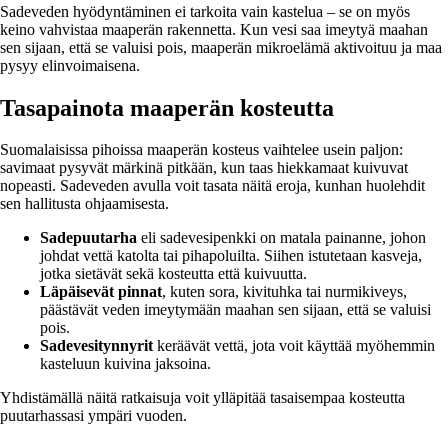
Sadeveden hyödyntäminen ei tarkoita vain kastelua – se on myös
keino vahvistaa maaperän rakennetta. Kun vesi saa imeytyä maahan
sen sijaan, että se valuisi pois, maaperän mikroelämä aktivoituu ja maa
pysyy elinvoimaisena.
Tasapainota maaperän kosteutta
Suomalaisissa pihoissa maaperän kosteus vaihtelee usein paljon:
savimaat pysyvät märkinä pitkään, kun taas hiekkamaat kuivuvat
nopeasti. Sadeveden avulla voit tasata näitä eroja, kunhan huolehdit
sen hallitusta ohjaamisesta.
Sadepuutarha
eli sadevesipenkki on matala painanne, johon
johdat vettä katolta tai pihapoluilta. Siihen istutetaan kasveja,
jotka sietävät sekä kosteutta että kuivuutta.
Läpäisevät pinnat
, kuten sora, kivituhka tai nurmikiveys,
päästävät veden imeytymään maahan sen sijaan, että se valuisi
pois.
Sadevesitynnyrit
keräävät vettä, jota voit käyttää myöhemmin
kasteluun kuivina jaksoina.
Yhdistämällä näitä ratkaisuja voit ylläpitää tasaisempaa kosteutta
puutarhassasi ympäri vuoden.