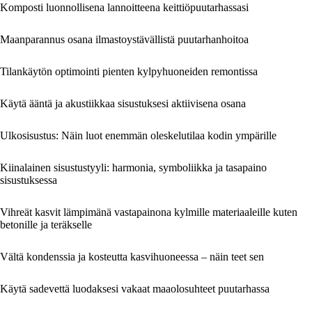
Komposti luonnollisena lannoitteena keittiöpuutarhassasi
Maanparannus osana ilmastoystävällistä puutarhanhoitoa
Tilankäytön optimointi pienten kylpyhuoneiden remontissa
Käytä ääntä ja akustiikkaa sisustuksesi aktiivisena osana
Ulkosisustus: Näin luot enemmän oleskelutilaa kodin ympärille
Kiinalainen sisustustyyli: harmonia, symboliikka ja tasapaino
sisustuksessa
Vihreät kasvit lämpimänä vastapainona kylmille materiaaleille kuten
betonille ja teräkselle
Vältä kondenssia ja kosteutta kasvihuoneessa – näin teet sen
Käytä sadevettä luodaksesi vakaat maaolosuhteet puutarhassa