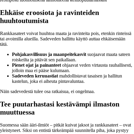
Ehkäise eroosiota ja ravinteiden
huuhtoutumista
Rankkasateet voivat huuhtoa maata ja ravinteita pois, etenkin rinteissä
tai avoimilla alueilla. Sadeveden hallittu käyttö auttaa ehkäisemään
tätä.
Pohjakasvillisuus ja maanpeitekasvit
suojaavat maata sateen
roiskeilta ja pitävät sen paikallaan.
Pienet ojat ja painanteet
ohjaavat veden virtausta rauhallisesti,
jolloin maa ei pääse kulumaan.
Sadeveden keruuastiat
mahdollistavat tasaisen ja hallitun
kastelun, joka ei aiheuta pintavaluntaa.
Näin sadevedestä tulee osa ratkaisua, ei ongelmaa.
Tee puutarhastasi kestävämpi ilmaston
muuttuessa
Suomessa sään ääri-ilmiöt – pitkät kuivat jaksot ja rankkasateet – ovat
yleistyneet. Siksi on entistä tärkeämpää suunnitella piha, joka pystyy