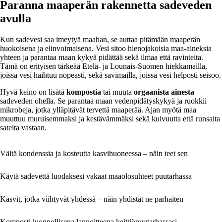
Paranna maaperän rakennetta sadeveden
avulla
Kun sadevesi saa imeytyä maahan, se auttaa pitämään maaperän
huokoisena ja elinvoimaisena. Vesi sitoo hienojakoisia maa-aineksia
yhteen ja parantaa maan kykyä pidättää sekä ilmaa että ravinteita.
Tämä on erityisen tärkeää Etelä- ja Lounais-Suomen hiekkamailla,
joissa vesi haihtuu nopeasti, sekä savimailla, joissa vesi helposti seisoo.
Hyvä keino on lisätä
kompostia
tai muuta
orgaanista ainesta
sadeveden ohella. Se parantaa maan vedenpidätyskykyä ja ruokkii
mikrobeja, jotka ylläpitävät tervettä maaperää. Ajan myötä maa
muuttuu muruisemmaksi ja kestävämmäksi sekä kuivuutta että runsaita
sateita vastaan.
Vältä kondenssia ja kosteutta kasvihuoneessa – näin teet sen
Käytä sadevettä luodaksesi vakaat maaolosuhteet puutarhassa
Kasvit, jotka viihtyvät yhdessä – näin yhdistät ne parhaiten
Komposti luonnollisena lannoitteena keittiöpuutarhassasi