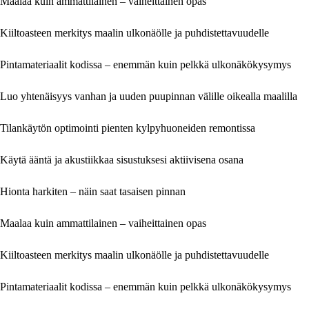
Maalaa kuin ammattilainen – vaiheittainen opas
Kiiltoasteen merkitys maalin ulkonäölle ja puhdistettavuudelle
Pintamateriaalit kodissa – enemmän kuin pelkkä ulkonäkökysymys
Luo yhtenäisyys vanhan ja uuden puupinnan välille oikealla maalilla
Tilankäytön optimointi pienten kylpyhuoneiden remontissa
Käytä ääntä ja akustiikkaa sisustuksesi aktiivisena osana
Hionta harkiten – näin saat tasaisen pinnan
Maalaa kuin ammattilainen – vaiheittainen opas
Kiiltoasteen merkitys maalin ulkonäölle ja puhdistettavuudelle
Pintamateriaalit kodissa – enemmän kuin pelkkä ulkonäkökysymys