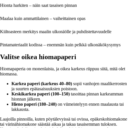
Hionta harkiten – näin saat tasaisen pinnan
Maalaa kuin ammattilainen – vaiheittainen opas
Kiiltoasteen merkitys maalin ulkonäölle ja puhdistettavuudelle
Pintamateriaalit kodissa – enemmän kuin pelkkä ulkonäkökysymys
Valitse oikea hiomapaperi
Hiomapaperia on monenlaista, ja oikea karkeus riippuu siitä, mitä olet
hiomassa.
Karkea paperi (karkeus 40–80)
sopii vanhojen maalikerrosten
ja suurten epätasaisuuksien poistoon.
Keskikarkea paperi (100–150)
tasoittaa pinnan karkeamman
hionnan jälkeen.
Hieno paperi (180–240)
on viimeistelyyn ennen maalausta tai
lakkausta.
Laajoilla pinnoilla, kuten pöytälevyissä tai ovissa, epäkeskohiomakone
tai värinähiomakone säästää aikaa ja takaa tasaisemman tuloksen.