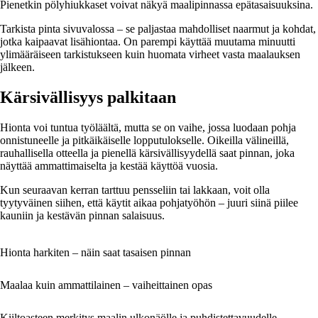
Pienetkin pölyhiukkaset voivat näkyä maalipinnassa epätasaisuuksina.
Tarkista pinta sivuvalossa – se paljastaa mahdolliset naarmut ja kohdat,
jotka kaipaavat lisähiontaa. On parempi käyttää muutama minuutti
ylimääräiseen tarkistukseen kuin huomata virheet vasta maalauksen
jälkeen.
Kärsivällisyys palkitaan
Hionta voi tuntua työläältä, mutta se on vaihe, jossa luodaan pohja
onnistuneelle ja pitkäikäiselle lopputulokselle. Oikeilla välineillä,
rauhallisella otteella ja pienellä kärsivällisyydellä saat pinnan, joka
näyttää ammattimaiselta ja kestää käyttöä vuosia.
Kun seuraavan kerran tarttuu pensseliin tai lakkaan, voit olla
tyytyväinen siihen, että käytit aikaa pohjatyöhön – juuri siinä piilee
kauniin ja kestävän pinnan salaisuus.
Hionta harkiten – näin saat tasaisen pinnan
Maalaa kuin ammattilainen – vaiheittainen opas
Kiiltoasteen merkitys maalin ulkonäölle ja puhdistettavuudelle