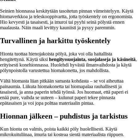
Seinien hionnassa keskitytään tasoitetun pinnan viimeistelyyn. Käytä
hiomaverkkoa ja teleskooppivartta, jotta työskentely on ergonomista.
Hio kevyesti ja tasaisesti, ja imuroi tai pyyhi seinä pölystä ennen
maalausta. Näin maali levittyy kauniisti ja pysyy paremmin.
Turvallinen ja harkittu työskentely
Hionta tuottaa hienojakoista pölyä, joka voi olla haitallista
hengitettynä. Käytä siksi
hengityssuojainta, suojalaseja ja käsineitä
,
erityisesti konehionnassa. Huolehdi hyvästä ilmanvaihdosta ja käytä
pölynpoistolla varustettua hiomakonetta, jos mahdollista.
Vältä hiomasta liian pitkään samasta kohdasta – se voi aiheuttaa
painaumia. Liikuta hiomakonetta tai hiomapalaa rauhallisesti ja
tasaisesti, ja anna paperin tehdä työnsä. Jos huomaat, että paperi ei
enää pure, vaihda se uuteen – kulunut paperi tekee pinnasta
epätasaisen ja voi jopa polttaa materiaalin pintaa.
Hionnan jälkeen – puhdistus ja tarkistus
Kun hionta on valmis, poista kaikki pöly huolellisesti. Käytä
mikrokuituliinaa, imuria tai kosteaa sientä materiaalista riippuen.