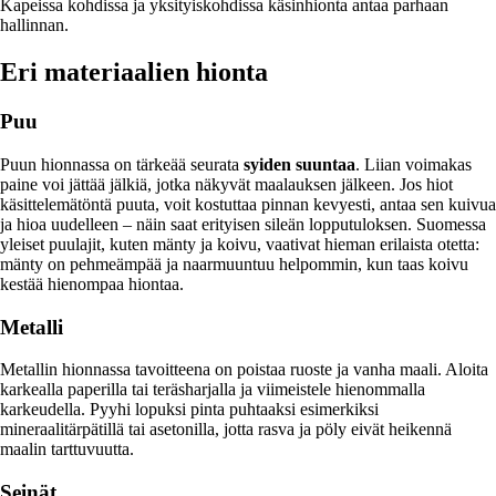
Kapeissa kohdissa ja yksityiskohdissa käsinhionta antaa parhaan
hallinnan.
Eri materiaalien hionta
Puu
Puun hionnassa on tärkeää seurata
syiden suuntaa
. Liian voimakas
paine voi jättää jälkiä, jotka näkyvät maalauksen jälkeen. Jos hiot
käsittelemätöntä puuta, voit kostuttaa pinnan kevyesti, antaa sen kuivua
ja hioa uudelleen – näin saat erityisen sileän lopputuloksen. Suomessa
yleiset puulajit, kuten mänty ja koivu, vaativat hieman erilaista otetta:
mänty on pehmeämpää ja naarmuuntuu helpommin, kun taas koivu
kestää hienompaa hiontaa.
Metalli
Metallin hionnassa tavoitteena on poistaa ruoste ja vanha maali. Aloita
karkealla paperilla tai teräsharjalla ja viimeistele hienommalla
karkeudella. Pyyhi lopuksi pinta puhtaaksi esimerkiksi
mineraalitärpätillä tai asetonilla, jotta rasva ja pöly eivät heikennä
maalin tarttuvuutta.
Seinät