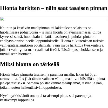
Hionta harkiten – näin saat tasaisen pinnan
Kauniin ja kestävän maalipinnan tai lakkauksen salaisuus on
huolellisessa pohjatyössä – ja siinä hionta on avainasemassa. Olipa
kyseessä seinä, huonekalu tai lattia, tasainen ja puhdas pinta on
edellytys onnistuneelle lopputulokselle. Hionta ei kuitenkaan tarkoita
vain epätasaisuuksien poistamista, vaan myös harkittua työskentelyä,
jotta et vahingoita materiaalia tai itseäsi. Tässä opas tehokkaaseen ja
turvalliseen hiontaan.
Miksi hionta on tärkeää
Hionta tekee pinnasta tasaisen ja parantaa maalin, lakan tai öljyn
tarttuvuutta. Jos jätät tämän vaiheen väliin, maali voi hilseillä tai pinta
jää epätasaiseksi. Samalla poistat vanhat maalijäämät, rasvan ja lian,
jotka muuten heikentäisivät lopputulosta.
Hyvä nyrkkisääntö on: mitä tasaisempi pinta, sitä parempi ja
kestävämpi lopputulos.