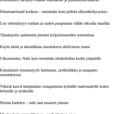
Pintamateriaalit kodissa – enemmän kuin pelkkä ulkonäkökysymys
Luo yhtenäisyys vanhan ja uuden puupinnan välille oikealla maalilla
Tilankäytön optimointi pienten kylpyhuoneiden remontissa
Käytä ääntä ja akustiikkaa sisustuksesi aktiivisena osana
Ulkosisustus: Näin luot enemmän oleskelutilaa kodin ympärille
Kiinalainen sisustustyyli: harmonia, symboliikka ja tasapaino
sisustuksessa
Vihreät kasvit lämpimänä vastapainona kylmille materiaaleille kuten
betonille ja teräkselle
Hionta harkiten – näin saat tasaisen pinnan