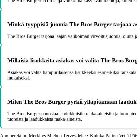
The Bros Burgerilla on laaja valikoima kasvisvaihtoehtoja, kuten ka
Minkä tyyppisiä juomia The Bros Burger tarjoaa as
The Bros Burger tarjoaa laajan valikoiman virvoitusjuomia, oluita ja
Millaisia lisukkeita asiakas voi valita The Bros Bu
Asiakas voi valita hampurilaisensa lisukkeeksi esimerkiksi ranskalai
mukaiseksi.
Miten The Bros Burger pyrkii ylläpitämään laaduka
The Bros Burger panostaa laadukkaisiin raaka-aineisiin ja tuoreuteen
tuoreista ja laadukkaista raaka-aineista.
Aamuerektion Merkitys Miehen Terveydelle
•
Kuinka Paljon Vettä Päi