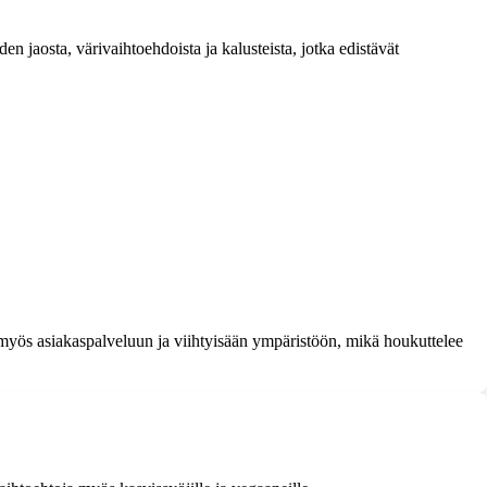
n jaosta, värivaihtoehdoista ja kalusteista, jotka edistävät
a myös asiakaspalveluun ja viihtyisään ympäristöön, mikä houkuttelee