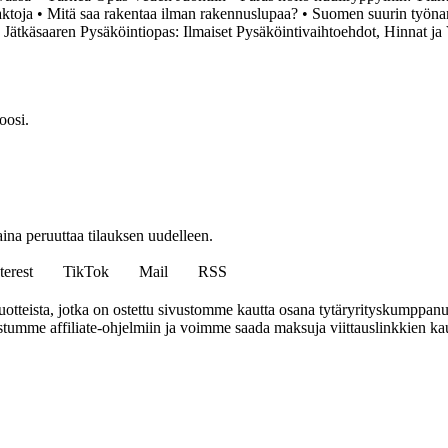
aktoja
•
Mitä saa rakentaa ilman rakennuslupaa?
•
Suomen suurin työnan
•
Jätkäsaaren Pysäköintiopas: Ilmaiset Pysäköintivaihtoehdot, Hinnat ja 
oosi.
ina peruuttaa tilauksen uudelleen.
terest
TikTok
Mail
RSS
tteista, jotka on ostettu sivustomme kautta osana tytäryrityskumppan
istumme affiliate-ohjelmiin ja voimme saada maksuja viittauslinkkien kaut