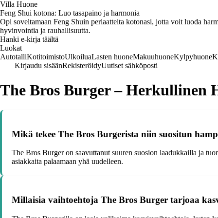
Villa Huone
Feng Shui kotona: Luo tasapaino ja harmonia
Opi soveltamaan Feng Shuin periaatteita kotonasi, jotta voit luoda harmo
hyvinvointia ja rauhallisuutta.
Hanki e-kirja täältä
Luokat
Autotalli
Kotitoimisto
Ulkoilua
Lasten huone
Makuuhuone
Kylpyhuone
K
Kirjaudu sisään
Rekisteröidy
Uutiset sähköposti
The Bros Burger – Herkullinen 
Mikä tekee The Bros Burgerista niin suositun hamp
The Bros Burger on saavuttanut suuren suosion laadukkailla ja tuore
asiakkaita palaamaan yhä uudelleen.
Millaisia vaihtoehtoja The Bros Burger tarjoaa kasv