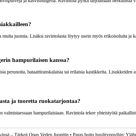
svispihvejä ja kasvisburgeria. Ravintola pyrkii tarjoamaan herkullisia v
iakkailleen?
 muita juomia. Lisäksi ravintolasta löytyy usein myös erikoisoluita ja ka
rgerin hampurilaisen kanssa?
sia perunoita, bataattiranskalaisia tai erilaisia kastikkeita. Lisukkeid
sta ja tuoretta ruokatarjontaa?
 valmistaessaan hampurilaisiaan. Ravintola tekee yhteistyötä paikalliste
vässä – Tärkeä Opas Veden Juontiin
•
Paras hoito huuliryppyihin: Yläh