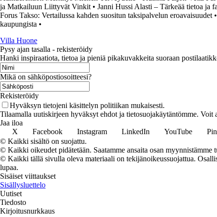
ja Matkailuun Liittyvät Vinkit
•
Janni Hussi Alasti – Tärkeää tietoa ja f
Forus Takso: Vertailussa kahden suositun taksipalvelun eroavaisuudet
kaupungista
•
Villa Huone
Pysy ajan tasalla - rekisteröidy
Hanki inspiraatiota, tietoa ja pieniä pikakuvakkeita suoraan postilaatikk
Mikä on sähköpostiosoitteesi?
Rekisteröidy
Hyväksyn tietojeni käsittelyn politiikan mukaisesti.
Tilaamalla uutiskirjeen hyväksyt ehdot ja tietosuojakäytäntömme. Voit a
Jaa iloa
X
Facebook
Instagram
LinkedIn
YouTube
Pin
© Kaikki sisältö on suojattu.
© Kaikki oikeudet pidätetään. Saatamme ansaita osan myynnistämme tuo
© Kaikki tällä sivulla oleva materiaali on tekijänoikeussuojattua. Osall
lupaa.
Sisäiset viittaukset
Sisällysluettelo
Uutiset
Tiedosto
Kirjoitusnurkkaus