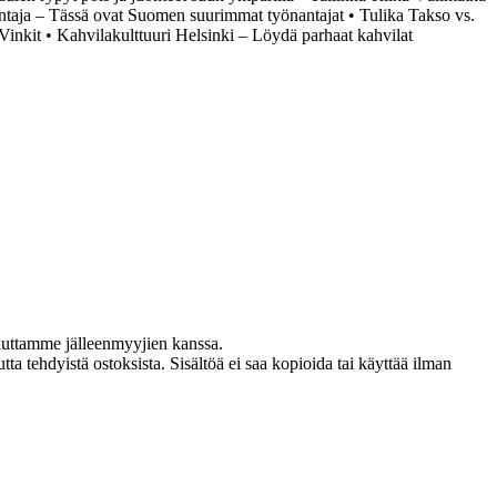
taja – Tässä ovat Suomen suurimmat työnantajat
•
Tulika Takso vs.
Vinkit
•
Kahvilakulttuuri Helsinki – Löydä parhaat kahvilat
uuttamme jälleenmyyjien kanssa.
ta tehdyistä ostoksista. Sisältöä ei saa kopioida tai käyttää ilman