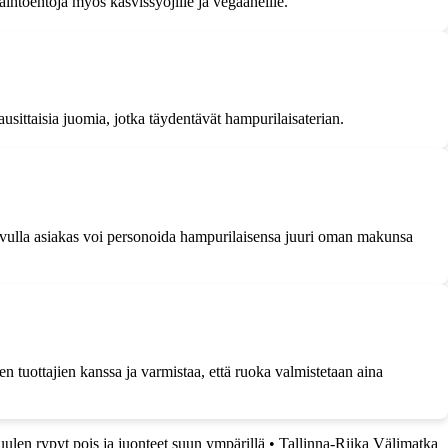
aihtoehtoja myös kasvissyöjille ja vegaaneille.
usittaisia juomia, jotka täydentävät hampurilaisaterian.
en avulla asiakas voi personoida hampurilaisensa juuri oman makunsa
n tuottajien kanssa ja varmistaa, että ruoka valmistetaan aina
uulen rypyt pois ja juonteet suun ympärillä
•
Tallinna-Riika Välimatka