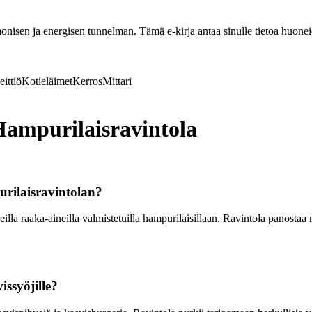
nisen ja energisen tunnelman. Tämä e-kirja antaa sinulle tietoa huoneide
eittiö
Kotieläimet
Kerros
Mittari
Hampurilaisravintola
urilaisravintolan?
illa raaka-aineilla valmistetuilla hampurilaisillaan. Ravintola panosta
issyöjille?