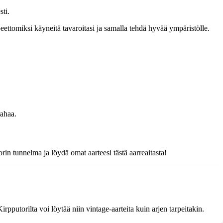
sti.
peettomiksi käyneitä tavaroitasi ja samalla tehdä hyvää ympäristölle.
rahaa.
rin tunnelma ja löydä omat aarteesi tästä aarreaitasta!
irpputorilta voi löytää niin vintage-aarteita kuin arjen tarpeitakin.