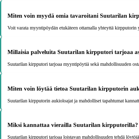
Miten voin myydä omia tavaroitani Suutarilan kirp
Voit varata myyntipöydän etukäteen ottamalla yhteyttä kirpputorin y
Millaisia palveluita Suutarilan kirpputori tarjoaa a
Suutarilan kirpputori tarjoaa myyntipöytiä sekä mahdollisuuden osta
Miten voin löytää tietoa Suutarilan kirpputorin auk
Suutarilan kirpputorin aukioloajat ja mahdolliset tapahtumat kannatta
Miksi kannattaa vierailla Suutarilan kirpputorilla?
Suutarilan kirpputori tarjoaa loistavan mahdollisuuden tehdä löytöjä