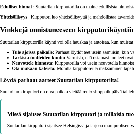
Edulliset hinnat
: Suutarilan kirpputorilla on maine edullisista hinnoist
Yhteisöllisyys
: Kirpputori luo yhteisöllisyyttä ja mahdollistaa tavaroi
Vinkkejä onnistuneeseen kirpputorikäyntiin
Suutarilan kirpputorilla käynti voi olla hauskaa ja antoisaa, kun muista
Tule ajoissa paikalle:
Parhaat löydöt teet usein aamuisin, kun va
Tarkista tuotteiden kunto:
Varmista, että ostamasi tuotteet ov
Neuvottele hinnasta:
Kirpputorilla voi usein neuvotella hinnois
Ota mukaan käteistä:
Monilla kirpputoreilla maksaminen tapahtuu
Löydä parhaat aarteet Suutarilan kirpputorilta!
Suutarilan kirpputori on oiva paikka viettää rento shoppailupäivä tai teh
Missä sijaitsee Suutarilan kirpputori ja millaisia tuo
Suutarilan kirpputori sijaitsee Helsingissä ja tarjoaa monipuolisen va