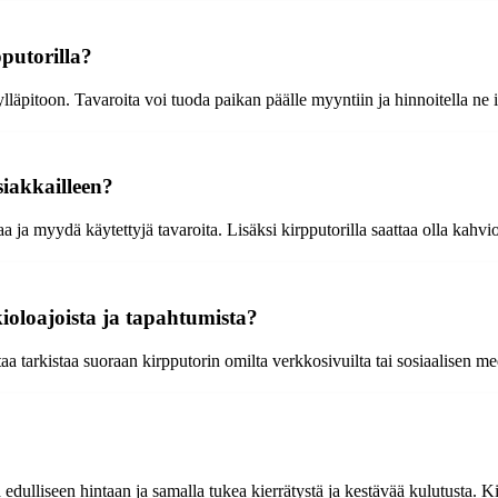
putorilla?
lläpitoon. Tavaroita voi tuoda paikan päälle myyntiin ja hinnoitella ne 
siakkailleen?
a ja myydä käytettyjä tavaroita. Lisäksi kirpputorilla saattaa olla kahv
ioloajoista ja tapahtumista?
a tarkistaa suoraan kirpputorin omilta verkkosivuilta tai sosiaalisen med
 edulliseen hintaan ja samalla tukea kierrätystä ja kestävää kulutusta. K