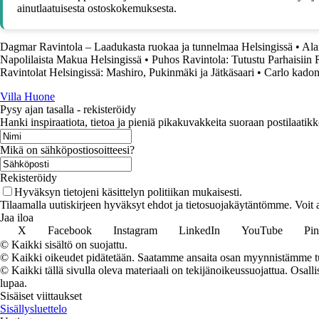
ainutlaatuisesta ostoskokemuksesta.
Dagmar Ravintola – Laadukasta ruokaa ja tunnelmaa Helsingissä
•
Ala
Napolilaista Makua Helsingissä
•
Puhos Ravintola: Tutustu Parhaisiin 
Ravintolat Helsingissä: Mashiro, Pukinmäki ja Jätkäsaari
•
Carlo kadonn
Villa Huone
Pysy ajan tasalla - rekisteröidy
Hanki inspiraatiota, tietoa ja pieniä pikakuvakkeita suoraan postilaatikk
Mikä on sähköpostiosoitteesi?
Rekisteröidy
Hyväksyn tietojeni käsittelyn politiikan mukaisesti.
Tilaamalla uutiskirjeen hyväksyt ehdot ja tietosuojakäytäntömme. Voit a
Jaa iloa
X
Facebook
Instagram
LinkedIn
YouTube
Pin
© Kaikki sisältö on suojattu.
© Kaikki oikeudet pidätetään. Saatamme ansaita osan myynnistämme tuo
© Kaikki tällä sivulla oleva materiaali on tekijänoikeussuojattua. Osall
lupaa.
Sisäiset viittaukset
Sisällysluettelo