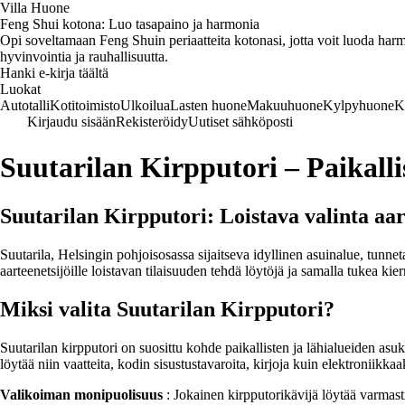
Villa Huone
Feng Shui kotona: Luo tasapaino ja harmonia
Opi soveltamaan Feng Shuin periaatteita kotonasi, jotta voit luoda harmo
hyvinvointia ja rauhallisuutta.
Hanki e-kirja täältä
Luokat
Autotalli
Kotitoimisto
Ulkoilua
Lasten huone
Makuuhuone
Kylpyhuone
K
Kirjaudu sisään
Rekisteröidy
Uutiset sähköposti
Suutarilan Kirpputori – Paikalli
Suutarilan Kirpputori: Loistava valinta aart
Suutarila, Helsingin pohjoisosassa sijaitseva idyllinen asuinalue, tunne
aarteenetsijöille loistavan tilaisuuden tehdä löytöjä ja samalla tukea kier
Miksi valita Suutarilan Kirpputori?
Suutarilan kirpputori on suosittu kohde paikallisten ja lähialueiden asu
löytää niin vaatteita, kodin sisustustavaroita, kirjoja kuin elektroniikkaa
Valikoiman monipuolisuus
: Jokainen kirpputorikävijä löytää varmasti 