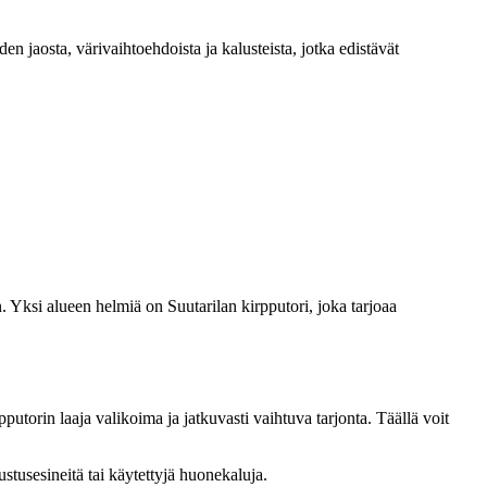
n jaosta, värivaihtoehdoista ja kalusteista, jotka edistävät
n. Yksi alueen helmiä on Suutarilan kirpputori, joka tarjoaa
utorin laaja valikoima ja jatkuvasti vaihtuva tarjonta. Täällä voit
ustusesineitä tai käytettyjä huonekaluja.