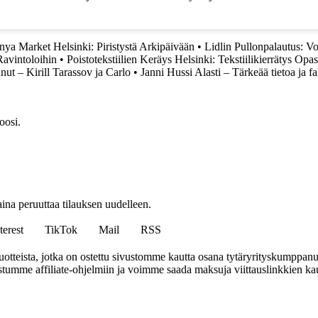
nya Market Helsinki: Piristystä Arkipäivään
•
Lidlin Pullonpalautus: V
Ravintoloihin
•
Poistotekstiilien Keräys Helsinki: Tekstiilikierrätys Opa
ut – Kirill Tarassov ja Carlo
•
Janni Hussi Alasti – Tärkeää tietoa ja fa
oosi.
ina peruuttaa tilauksen uudelleen.
terest
TikTok
Mail
RSS
tteista, jotka on ostettu sivustomme kautta osana tytäryrityskumppan
istumme affiliate-ohjelmiin ja voimme saada maksuja viittauslinkkien kaut