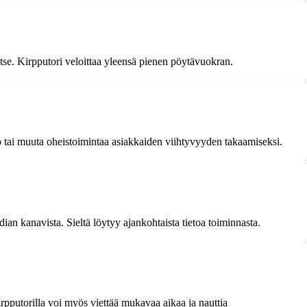
itse. Kirpputori veloittaa yleensä pienen pöytävuokran.
io tai muuta oheistoimintaa asiakkaiden viihtyvyyden takaamiseksi.
ian kanavista. Sieltä löytyy ajankohtaista tietoa toiminnasta.
irpputorilla voi myös viettää mukavaa aikaa ja nauttia