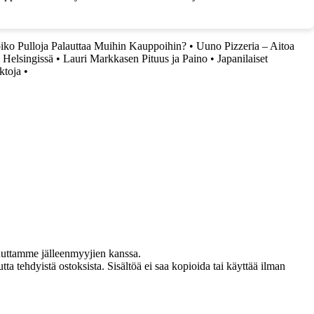
oiko Pulloja Palauttaa Muihin Kauppoihin?
•
Uuno Pizzeria – Aitoa
s Helsingissä
•
Lauri Markkasen Pituus ja Paino
•
Japanilaiset
ktoja
•
uuttamme jälleenmyyjien kanssa.
ta tehdyistä ostoksista. Sisältöä ei saa kopioida tai käyttää ilman