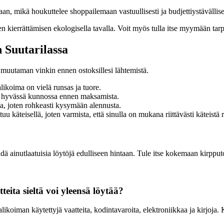
aan, mikä houkuttelee shoppailemaan vastuullisesti ja budjettiystävällise
den kierrättämisen ekologisella tavalla. Voit myös tulla itse myymään tar
 Suutarilassa
t muutaman vinkin ennen ostoksillesi lähtemistä.
likoima on vielä runsas ja tuore.
at hyvässä kunnossa ennen maksamista.
ta, joten rohkeasti kysymään alennusta.
 käteisellä, joten varmista, että sinulla on mukana riittävästi käteistä 
dä ainutlaatuisia löytöjä edulliseen hintaan. Tule itse kokemaan kirpputo
tteita sieltä voi yleensä löytää?
likoiman käytettyjä vaatteita, kodintavaroita, elektroniikkaa ja kirjoja. K