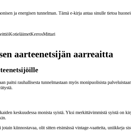
nisen ja energisen tunnelman. Tämä e-kirja antaa sinulle tietoa huoneide
eittiö
Kotieläimet
Kerros
Mittari
sen aarteenetsijän aarreaitta
eenetsijöille
taan paitsi rauhallisesta tunnelmastaan myös monipuolisista palveluistaa
rätystä.
kkaiden keskuudessa monista syistä. Yksi merkittävimmistä syistä on kirpp
kin.
jotain kiinnostavaa, olit sitten etsimässä vintage-vaatteita, uniikkeja sis