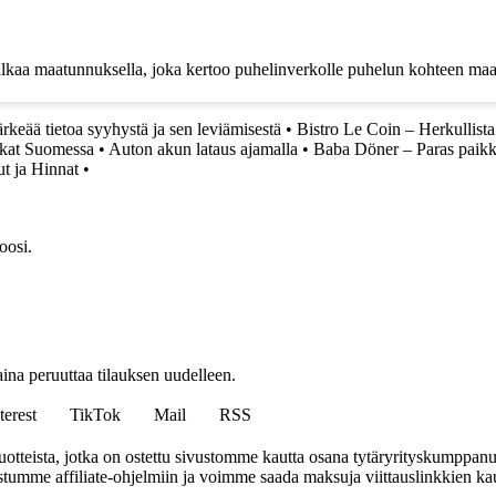
 alkaa maatunnuksella, joka kertoo puhelinverkolle puhelun kohteen 
keää tietoa syyhystä ja sen leviämisestä
•
Bistro Le Coin – Herkullis
lkat Suomessa
•
Auton akun lataus ajamalla
•
Baba Döner – Paras paikka
t ja Hinnat
•
oosi.
ina peruuttaa tilauksen uudelleen.
terest
TikTok
Mail
RSS
tteista, jotka on ostettu sivustomme kautta osana tytäryrityskumppan
istumme affiliate-ohjelmiin ja voimme saada maksuja viittauslinkkien kaut