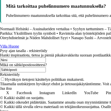
Mitä tarkoittaa puhelinnumero maatunnuksella?
Puhelinnumero maatunnuksella tarkoittaa sitä, että puhelinnumero
Normaali Helsinki – Asuinalueiden vertailua
•
Syyhyn tarttuminen – Tär
Parikka: Yksilöllisen tyylin symboli
•
Ravintola-alan työntekijöiden pa
Oireyhdistelmät ja Niiden Mahdolliset Syyt
•
Nanapo Sushi – Arvostelu
Villa Huone
Pysy ajan tasalla - rekisteröidy
Hanki inspiraatiota, tietoa ja pieniä pikakuvakkeita suoraan postilaatikk
Mikä on sähköpostiosoitteesi?
Rekisteröidy
Hyväksyn tietojeni käsittelyn politiikan mukaisesti.
Tilaamalla uutiskirjeen hyväksyt ehdot ja tietosuojakäytäntömme. Voit a
Jaa iloa
X
Facebook
Instagram
LinkedIn
YouTube
Pin
© Kaikki sisältö on suojattu.
© Kaikki oikeudet pidätetään. Saatamme ansaita osan myynnistämme tuo
© Kaikki tällä sivulla oleva materiaali on tekijänoikeussuojattua. Osall