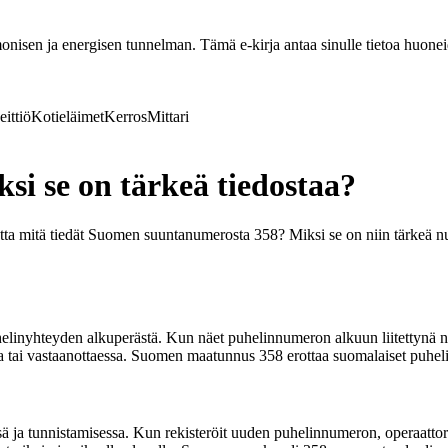
nisen ja energisen tunnelman. Tämä e-kirja antaa sinulle tietoa huoneide
eittiö
Kotieläimet
Kerros
Mittari
i se on tärkeä tiedostaa?
utta mitä tiedät Suomen suuntanumerosta 358? Miksi se on niin tärkeä
linyhteyden alkuperästä. Kun näet puhelinnumeron alkuun liitettynä nu
ssa tai vastaanottaessa. Suomen maatunnus 358 erottaa suomalaiset puhel
 ja tunnistamisessa. Kun rekisteröit uuden puhelinnumeron, operaattori