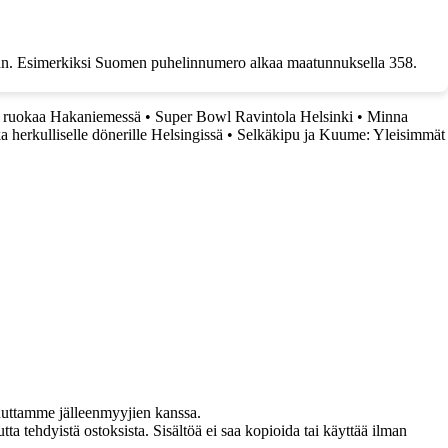
maan. Esimerkiksi Suomen puhelinnumero alkaa maatunnuksella 358.
ta ruokaa Hakaniemessä
•
Super Bowl Ravintola Helsinki
•
Minna
 herkulliselle dönerille Helsingissä
•
Selkäkipu ja Kuume: Yleisimmät
uuttamme jälleenmyyjien kanssa.
ta tehdyistä ostoksista. Sisältöä ei saa kopioida tai käyttää ilman