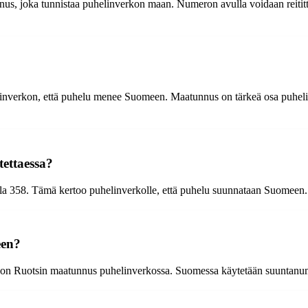
, joka tunnistaa puhelinverkon maan. Numeron avulla voidaan reitittä
verkon, että puhelu menee Suomeen. Maatunnus on tärkeä osa puhelinn
ettaessa?
a 358. Tämä kertoo puhelinverkolle, että puhelu suunnataan Suomeen. S
een?
e on Ruotsin maatunnus puhelinverkossa. Suomessa käytetään suuntanu