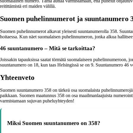
suomalainen numero. Tämä auttaa varmistamaan, että puhelut ohjautuvat
reitittämistä eri maiden välillä.
Suomen puhelinnumerot ja suuntanumero 
Suomen puhelinnumerot alkavat yleisesti suuntanumerolla 358. Suuntanu
hoitaessa. Kun näet suomalaisen puhelinnumeron, jonka alkua hallitsee 
46 suuntanumero – Mitä se tarkoittaa?
Joissakin tapauksissa saatat törmätä suomalaiseen puhelinnumeroon, j
suuntanumero on 18, kun taas Helsingissä se on 9. Suuntanumero 46 voi si
Yhteenveto
Suomen suuntanumero 358 on tärkeä osa suomalaista puhelinnumerojärjes
paikkaan. Suomen maatunnus 358 on osa maailmanlaajuista numerointijär
varmistamaan sujuvan puheluyhteyden!
Miksi Suomen suuntanumero on 358?