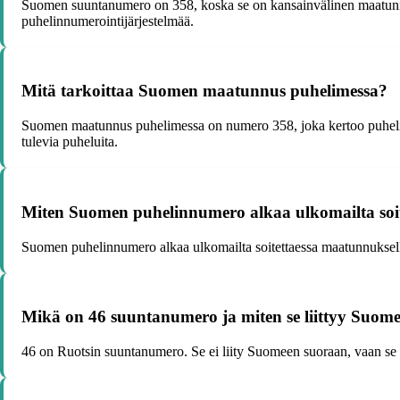
Suomen suuntanumero on 358, koska se on kansainvälinen maatunnus
puhelinnumerointijärjestelmää.
Mitä tarkoittaa Suomen maatunnus puhelimessa?
Suomen maatunnus puhelimessa on numero 358, joka kertoo puhelin
tulevia puheluita.
Miten Suomen puhelinnumero alkaa ulkomailta soit
Suomen puhelinnumero alkaa ulkomailta soitettaessa maatunnuksell
Mikä on 46 suuntanumero ja miten se liittyy Suom
46 on Ruotsin suuntanumero. Se ei liity Suomeen suoraan, vaan s