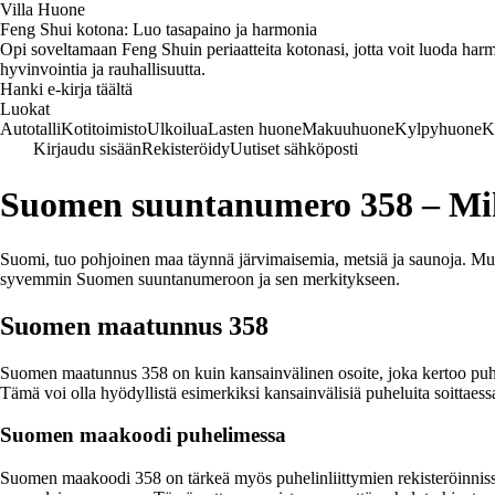
Villa Huone
Feng Shui kotona: Luo tasapaino ja harmonia
Opi soveltamaan Feng Shuin periaatteita kotonasi, jotta voit luoda harmo
hyvinvointia ja rauhallisuutta.
Hanki e-kirja täältä
Luokat
Autotalli
Kotitoimisto
Ulkoilua
Lasten huone
Makuuhuone
Kylpyhuone
K
Kirjaudu sisään
Rekisteröidy
Uutiset sähköposti
Suomen suuntanumero 358 – Miks
Suomi, tuo pohjoinen maa täynnä järvimaisemia, metsiä ja saunoja. M
syvemmin Suomen suuntanumeroon ja sen merkitykseen.
Suomen maatunnus 358
Suomen maatunnus 358 on kuin kansainvälinen osoite, joka kertoo puhe
Tämä voi olla hyödyllistä esimerkiksi kansainvälisiä puheluita soittae
Suomen maakoodi puhelimessa
Suomen maakoodi 358 on tärkeä myös puhelinliittymien rekisteröinnissä