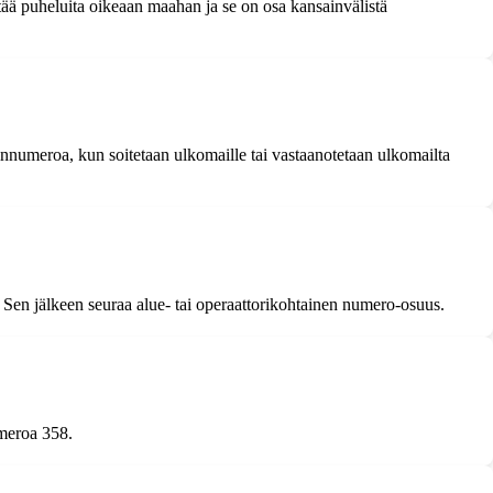
ä puheluita oikeaan maahan ja se on osa kansainvälistä
umeroa, kun soitetaan ulkomaille tai vastaanotetaan ulkomailta
en jälkeen seuraa alue- tai operaattorikohtainen numero-osuus.
meroa 358.