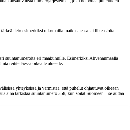
tua kansainvälistä numerojärjestelmää, joka helpottaa puheluiden
eä tieto esimerkiksi ulkomailla matkustaessa tai liikeasioita
 eri suuntanumeroita eri maakunnille. Esimerkiksi Ahvenanmaalla
ta reititettäessä oikealle alueelle.
sissä yhteyksissä ja varmistaa, että puhelut ohjautuvat oikeaan
iis aina tarkistaa suuntanumero 358, kun soitat Suomeen – se auttaa