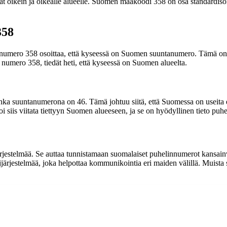
 oikein ja oikealle alueelle. Suomen maakoodi 358 on osa standardisoi
358
mero 358 osoittaa, että kyseessä on Suomen suuntanumero. Tämä on tärk
numero 358, tiedät heti, että kyseessä on Suomen alueelta.
onka suuntanumerona on 46. Tämä johtuu siitä, että Suomessa on useita
is viitata tiettyyn Suomen alueeseen, ja se on hyödyllinen tieto puhelui
telmää. Se auttaa tunnistamaan suomalaiset puhelinnumerot kansainväli
jestelmää, joka helpottaa kommunikointia eri maiden välillä. Muista s