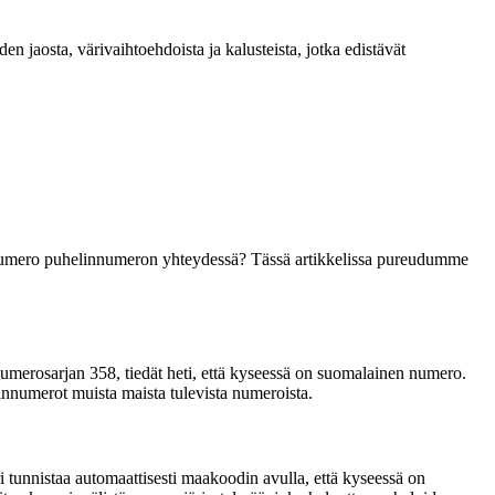
n jaosta, värivaihtoehdoista ja kalusteista, jotka edistävät
 numero puhelinnumeron yhteydessä? Tässä artikkelissa pureudumme
merosarjan 358, tiedät heti, että kyseessä on suomalainen numero.
innumerot muista maista tulevista numeroista.
 tunnistaa automaattisesti maakoodin avulla, että kyseessä on