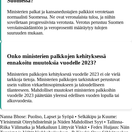
Suomessa?
Ministerien palkat ja kansanedustajien palkkiot verotetaan
normaalisti Suomessa. Ne ovat veronalaista tuloa, ja niihin
sovelletaan progressiivista verotusta. Verotus perustuu Suomen
verolainsäädäntöön ja veroprosentti määräytyy tulojen
suuruuden mukaan.
Onko ministerien palkkojen kehityksessä
ennakoitu muutoksia vuodelle 2023?
Ministerien palkkojen kehityksestä vuodelle 2023 ei ole vielä
tarkkoja tietoja. Ministerien palkkojen tarkistukset perustuvat
usein valtion virkaehtosopimukseen ja taloudelliseen
tilanteeseen. Mahdolliset muutokset ministerien palkkoihin
vuodelle 2023 päätetään yleensä edellisen vuoden lopulla tai
alkuvuodesta.
Nanna Bhose: Puoliso, Lapset ja Syöpä
•
Selkäkipu ja Kuume:
Yleisimmät Oireyhdistelmät ja Niiden Mahdolliset Syyt
•
Tallinna-
Riika Välimatka ja Matkailuun Liittyvät Vinkit
•
Fedex Huijaus: Näin