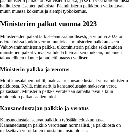
pääministerin palkka on vahvistettu laissa, ja se on yksi korkeimmista
hallituksen jäsenten palkoista. Pääministerin palkkioon vaikuttavat
muun muassa kokemus ja aiempi työkokemus.
Ministerien palkat vuonna 2023
Ministereiden palkat tarkistetaan säännöllisesti, ja vuonna 2023 on
odotettavissa jonkin verran muutoksia ministerien palkkaukseen.
Valtiovarainministerin palkka, ulkoministerin palkka sekä muiden
ministerien palkat voivat vaihdella hieman sen mukaan, millainen
taloudellinen tilanne ja budjetti maassa vallitsee.
Ministerin palkka ja verotus
Moni kansalainen pohtii, maksaako kansanedustajat veroa ministerin
palkkiosta. Kyllä, ministerit ja kansanedustajat maksavat veroa
palkastaan. Ministerin palkka verotetaan samalla tavalla kuin
muidenkin palkansaajien tulot.
Kansanedustajan palkkio ja verotus
Kansanedustajat saavat palkkion työstään eduskunnassa.
Kansanedustajan palkkio verotetaan normaalisti, ja palkkiosta on
maksettava verot kuten muistakin ansiotuloista.