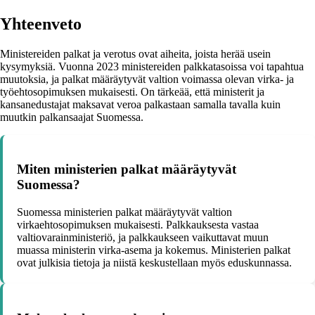
Yhteenveto
Ministereiden palkat ja verotus ovat aiheita, joista herää usein
kysymyksiä. Vuonna 2023 ministereiden palkkatasoissa voi tapahtua
muutoksia, ja palkat määräytyvät valtion voimassa olevan virka- ja
työehtosopimuksen mukaisesti. On tärkeää, että ministerit ja
kansanedustajat maksavat veroa palkastaan samalla tavalla kuin
muutkin palkansaajat Suomessa.
Miten ministerien palkat määräytyvät
Suomessa?
Suomessa ministerien palkat määräytyvät valtion
virkaehtosopimuksen mukaisesti. Palkkauksesta vastaa
valtiovarainministeriö, ja palkkaukseen vaikuttavat muun
muassa ministerin virka-asema ja kokemus. Ministerien palkat
ovat julkisia tietoja ja niistä keskustellaan myös eduskunnassa.