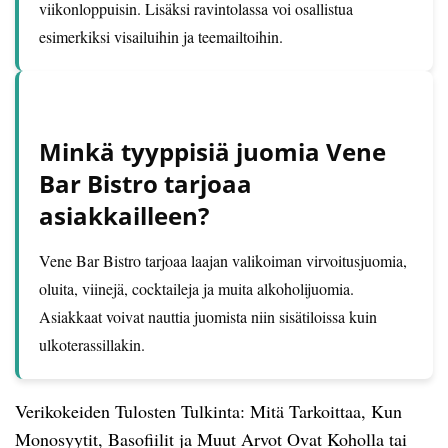
viikonloppuisin. Lisäksi ravintolassa voi osallistua
esimerkiksi visailuihin ja teemailtoihin.
Minkä tyyppisiä juomia Vene
Bar Bistro tarjoaa
asiakkailleen?
Vene Bar Bistro tarjoaa laajan valikoiman virvoitusjuomia,
oluita, viinejä, cocktaileja ja muita alkoholijuomia.
Asiakkaat voivat nauttia juomista niin sisätiloissa kuin
ulkoterassillakin.
Verikokeiden Tulosten Tulkinta: Mitä Tarkoittaa, Kun
Monosyytit, Basofiilit ja Muut Arvot Ovat Koholla tai