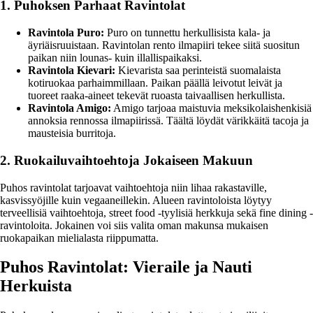
1. Puhoksen Parhaat Ravintolat
Ravintola Puro:
Puro on tunnettu herkullisista kala- ja
äyriäisruuistaan. Ravintolan rento ilmapiiri tekee siitä suositun
paikan niin lounas- kuin illallispaikaksi.
Ravintola Kievari:
Kievarista saa perinteistä suomalaista
kotiruokaa parhaimmillaan. Paikan päällä leivotut leivät ja
tuoreet raaka-aineet tekevät ruoasta taivaallisen herkullista.
Ravintola Amigo:
Amigo tarjoaa maistuvia meksikolaishenkisiä
annoksia rennossa ilmapiirissä. Täältä löydät värikkäitä tacoja ja
mausteisia burritoja.
2. Ruokailuvaihtoehtoja Jokaiseen Makuun
Puhos ravintolat tarjoavat vaihtoehtoja niin lihaa rakastaville,
kasvissyöjille kuin vegaaneillekin. Alueen ravintoloista löytyy
terveellisiä vaihtoehtoja, street food -tyylisiä herkkuja sekä fine dining -
ravintoloita. Jokainen voi siis valita oman makunsa mukaisen
ruokapaikan mielialasta riippumatta.
Puhos Ravintolat: Vieraile ja Nauti
Herkuista