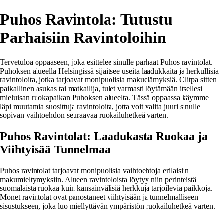
Puhos Ravintola: Tutustu
Parhaisiin Ravintoloihin
Tervetuloa oppaaseen, joka esittelee sinulle parhaat Puhos ravintolat.
Puhoksen alueella Helsingissä sijaitsee useita laadukkaita ja herkullisia
ravintoloita, jotka tarjoavat monipuolisia makuelämyksiä. Olitpa sitten
paikallinen asukas tai matkailija, tulet varmasti löytämään itsellesi
mieluisan ruokapaikan Puhoksen alueelta. Tässä oppaassa käymme
läpi muutamia suosittuja ravintoloita, jotta voit valita juuri sinulle
sopivan vaihtoehdon seuraavaa ruokailuhetkeä varten.
Puhos Ravintolat: Laadukasta Ruokaa ja
Viihtyisää Tunnelmaa
Puhos ravintolat tarjoavat monipuolisia vaihtoehtoja erilaisiin
makumieltymyksiin. Alueen ravintoloista löytyy niin perinteistä
suomalaista ruokaa kuin kansainvälisiä herkkuja tarjoilevia paikkoja.
Monet ravintolat ovat panostaneet viihtyisään ja tunnelmalliseen
sisustukseen, joka luo miellyttävän ympäristön ruokailuhetkeä varten.