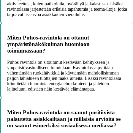
aktiviteetteja, kuten patikointia, pyöräilyä ja kalastusta. Lisäksi
ravintolassa järjestetään erilaisia tapahtumia ja teema-iltoja, jotka
tarjoavat lisäarvoa asiakkaiden vierailulle.
Miten Puhos-ravintola on ottanut
ympäristönäkökulman huomioon
toiminnassaan?
Puhos-ravintola on sitoutunut kestävään kehitykseen ja
ympäristövastuulliseen toimintaan. Ravintolassa pyritään
vähentämään ruokahävikkiä ja käyttämään mahdollisimman
paljon lähialueen tuottajien raaka-aineita. Lisäksi ravintolassa
kiinnitetään huomiota energiatehokkuuteen ja jätteiden
lajitteluun, edistäen näin kestävää elämäntapaa.
Miten Puhos-ravintola on saanut positiivista
palautetta asiakkailtaan ja millaisia arvioita se
on saanut esimerkiksi sosiaalisessa mediassa?