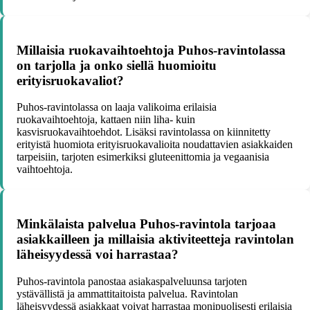
Millaisia ruokavaihtoehtoja Puhos-ravintolassa
on tarjolla ja onko siellä huomioitu
erityisruokavaliot?
Puhos-ravintolassa on laaja valikoima erilaisia
ruokavaihtoehtoja, kattaen niin liha- kuin
kasvisruokavaihtoehdot. Lisäksi ravintolassa on kiinnitetty
erityistä huomiota erityisruokavalioita noudattavien asiakkaiden
tarpeisiin, tarjoten esimerkiksi gluteenittomia ja vegaanisia
vaihtoehtoja.
Minkälaista palvelua Puhos-ravintola tarjoaa
asiakkailleen ja millaisia aktiviteetteja ravintolan
läheisyydessä voi harrastaa?
Puhos-ravintola panostaa asiakaspalveluunsa tarjoten
ystävällistä ja ammattitaitoista palvelua. Ravintolan
läheisyydessä asiakkaat voivat harrastaa monipuolisesti erilaisia