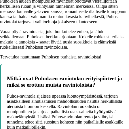
Puhoksen alueen monipuoliset ravintolat odottavat vierailijoitaan
herkullisen ruoan ja viihtyisän tunnelman merkeissä. Olitpa sitten
menossa lounaalle ystävien kanssa, romanttiselle illalliselle kumppanin
kanssa tai haluat vain nauttia rentouttavasta kahvihetkestä, Puhos
ravintolat tarjoavat vaihtoehtoja jokaiseen tilanteeseen.
Varaa pöytä ravintolasta, joka houkuttelee eniten, ja lähde
seikkailemaan Puhoksen herkkutarjontaan. Kokeile rohkeasti erilaisia
makuja ja annoksia – saatat löytää uusia suosikkeja ja elämyksiä
ruokaillessasi Puhoksen ravintoloissa.
Tervetuloa nauttimaan Puhoksen parhaista ravintoloista!
Mitkä ovat Puhoksen ravintolan erityispiirteet ja
miksi se erottuu muista ravintoloista?
Puhos-ravintola sijaitsee upeassa luontoympäristössä, tarjoten
asiakkailleen ainutlaatuisen mahdollisuuden nauttia herkullisista
aterioista luonnon keskellä. Ravintolan ruokalista on
monipuolinen ja tarjoaa paikallisia raaka-aineita hyödyntäviä
makuelämyksiä. Lisäksi Puhos-ravintolan rento ja viihtyisä
tunnelma tekee siitä suositun kohteen niin paikallisille asukkaille
kuin matkailijoillekin.