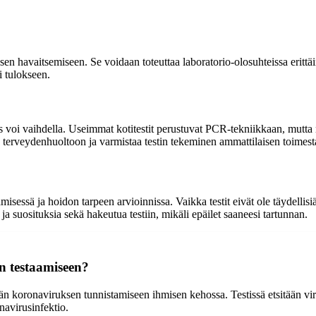
n havaitsemiseen. Se voidaan toteuttaa laboratorio-olosuhteissa erittäin
i tulokseen.
s voi vaihdella. Useimmat kotitestit perustuvat PCR-tekniikkaan, mutta 
tä terveydenhuoltoon ja varmistaa testin tekeminen ammattilaisen toimest
isessä ja hoidon tarpeen arvioinnissa. Vaikka testit eivät ole täydellisi
ja suosituksia sekä hakeutua testiin, mikäli epäilet saaneesi tartunnan.
en testaamiseen?
ään koronaviruksen tunnistamiseen ihmisen kehossa. Testissä etsitään viru
onavirusinfektio.