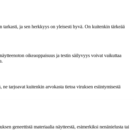
 tarkasti, ja sen herkkyys on yleisesti hyvä. On kuitenkin tärkeää
näytteenoton oikeaoppaisuus ja testin säilyvyys voivat vaikuttaa
a.
ä, ne tarjoavat kuitenkin arvokasta tietoa viruksen esiintymisestä
ksen geneettistä materiaalia näytteestä, esimerkiksi nenänielusta tai