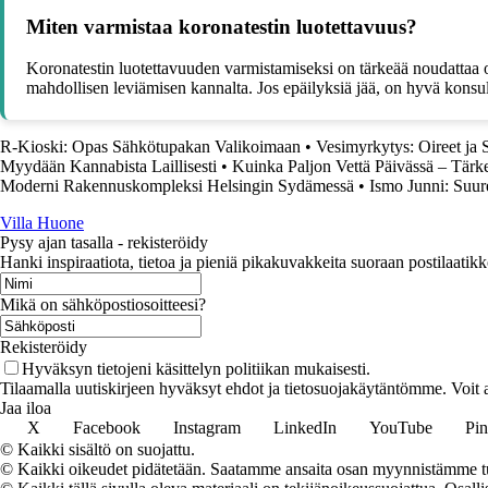
Miten varmistaa koronatestin luotettavuus?
Koronatestin luotettavuuden varmistamiseksi on tärkeää noudattaa oik
mahdollisen leviämisen kannalta. Jos epäilyksiä jää, on hyvä konsu
R-Kioski: Opas Sähkötupakan Valikoimaan
•
Vesimyrkytys: Oireet ja 
Myydään Kannabista Laillisesti
•
Kuinka Paljon Vettä Päivässä – Tärk
Moderni Rakennuskompleksi Helsingin Sydämessä
•
Ismo Junni: Suur
Villa Huone
Pysy ajan tasalla - rekisteröidy
Hanki inspiraatiota, tietoa ja pieniä pikakuvakkeita suoraan postilaatikk
Mikä on sähköpostiosoitteesi?
Rekisteröidy
Hyväksyn tietojeni käsittelyn politiikan mukaisesti.
Tilaamalla uutiskirjeen hyväksyt ehdot ja tietosuojakäytäntömme. Voit a
Jaa iloa
X
Facebook
Instagram
LinkedIn
YouTube
Pin
© Kaikki sisältö on suojattu.
© Kaikki oikeudet pidätetään. Saatamme ansaita osan myynnistämme tuo