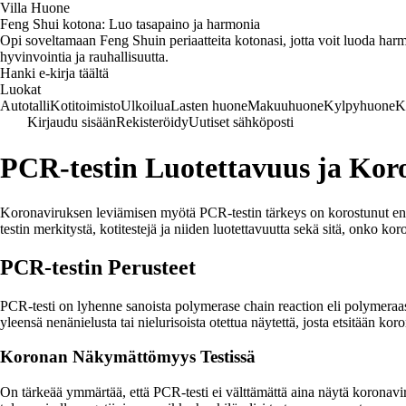
Villa Huone
Feng Shui kotona: Luo tasapaino ja harmonia
Opi soveltamaan Feng Shuin periaatteita kotonasi, jotta voit luoda harmo
hyvinvointia ja rauhallisuutta.
Hanki e-kirja täältä
Luokat
Autotalli
Kotitoimisto
Ulkoilua
Lasten huone
Makuuhuone
Kylpyhuone
K
Kirjaudu sisään
Rekisteröidy
Uutiset sähköposti
PCR-testin Luotettavuus ja Kor
Koronaviruksen leviämisen myötä PCR-testin tärkeys on korostunut entis
testin merkitystä, kotitestejä ja niiden luotettavuutta sekä sitä, onko kor
PCR-testin Perusteet
PCR-testi on lyhenne sanoista polymerase chain reaction eli polymeraa
yleensä nenänielusta tai nielurisoista otettua näytettä, josta etsitään kor
Koronan Näkymättömyys Testissä
On tärkeää ymmärtää, että PCR-testi ei välttämättä aina näytä koronavirust