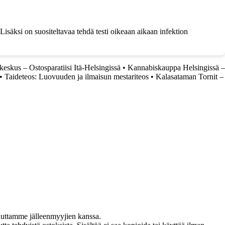
Lisäksi on suositeltavaa tehdä testi oikeaan aikaan infektion
eskus – Ostosparatiisi Itä-Helsingissä
•
Kannabiskauppa Helsingissä –
•
Taideteos: Luovuuden ja ilmaisun mestariteos
•
Kalasataman Tornit –
uuttamme jälleenmyyjien kanssa.