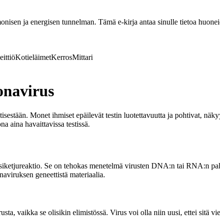
nisen ja energisen tunnelman. Tämä e-kirja antaa sinulle tietoa huoneide
eittiö
Kotieläimet
Kerros
Mittari
onavirus
estään. Monet ihmiset epäilevät testin luotettavuutta ja pohtivat, näky
ona aina havaittavissa testissä.
siketjureaktio. Se on tehokas menetelmä virusten DNA:n tai RNA:n paloi
onaviruksen geneettistä materiaalia.
a, vaikka se olisikin elimistössä. Virus voi olla niin uusi, ettei sitä vi