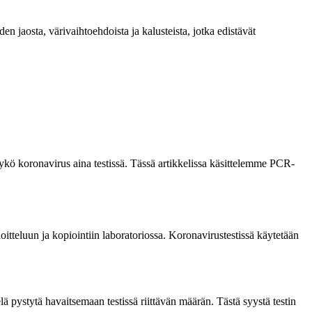
n jaosta, värivaihtoehdoista ja kalusteista, jotka edistävät
ykö koronavirus aina testissä. Tässä artikkelissa käsittelemme PCR-
tteluun ja kopiointiin laboratoriossa. Koronavirustestissä käytetään
elä pystytä havaitsemaan testissä riittävän määrän. Tästä syystä testin