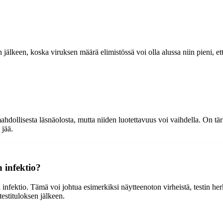
älkeen, koska viruksen määrä elimistössä voi olla alussa niin pieni, ettei
ahdollisesta läsnäolosta, mutta niiden luotettavuus voi vaihdella. On tär
 jää.
n infektio?
isi infektio. Tämä voi johtua esimerkiksi näytteenoton virheistä, testin h
testituloksen jälkeen.