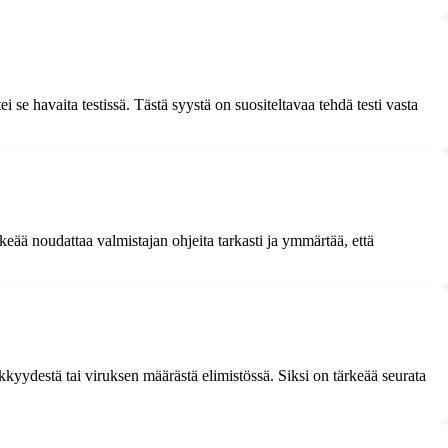
 se havaita testissä. Tästä syystä on suositeltavaa tehdä testi vasta
keää noudattaa valmistajan ohjeita tarkasti ja ymmärtää, että
erkkyydestä tai viruksen määrästä elimistössä. Siksi on tärkeää seurata