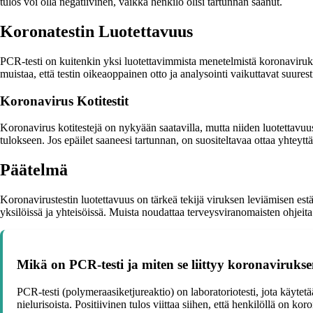
tulos voi olla negatiivinen, vaikka henkilö olisi tartunnan saanut.
Koronatestin Luotettavuus
PCR-testi on kuitenkin yksi luotettavimmista menetelmistä koronavirukse
muistaa, että testin oikeaoppainen otto ja analysointi vaikuttavat suurest
Koronavirus Kotitestit
Koronavirus kotitestejä on nykyään saatavilla, mutta niiden luotettavuu
tulokseen. Jos epäilet saaneesi tartunnan, on suositeltavaa ottaa yhteyt
Päätelmä
Koronavirustestin luotettavuus on tärkeä tekijä viruksen leviämisen estäm
yksilöissä ja yhteisöissä. Muista noudattaa terveysviranomaisten ohjeita 
Mikä on PCR-testi ja miten se liittyy koronaviruks
PCR-testi (polymeraasiketjureaktio) on laboratoriotesti, jota käytet
nielurisoista. Positiivinen tulos viittaa siihen, että henkilöllä on kor