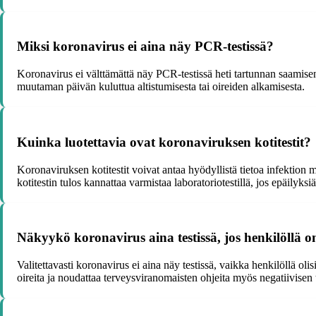
Miksi koronavirus ei aina näy PCR-testissä?
Koronavirus ei välttämättä näy PCR-testissä heti tartunnan saamisen j
muutaman päivän kuluttua altistumisesta tai oireiden alkamisesta.
Kuinka luotettavia ovat koronaviruksen kotitestit?
Koronaviruksen kotitestit voivat antaa hyödyllistä tietoa infektion m
kotitestin tulos kannattaa varmistaa laboratoriotestillä, jos epäilyksiä
Näkyykö koronavirus aina testissä, jos henkilöllä o
Valitettavasti koronavirus ei aina näy testissä, vaikka henkilöllä ol
oireita ja noudattaa terveysviranomaisten ohjeita myös negatiivisen 