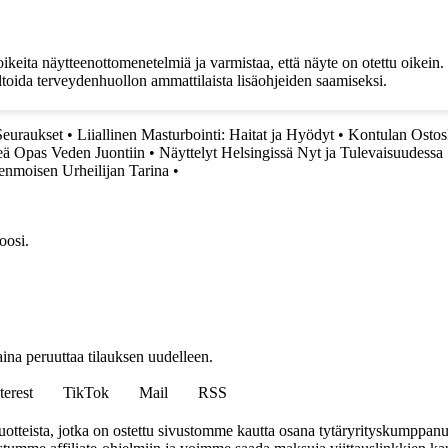
eita näytteenottomenetelmiä ja varmistaa, että näyte on otettu oikein. 
ltoida terveydenhuollon ammattilaista lisäohjeiden saamiseksi.
Seuraukset
•
Liiallinen Masturbointi: Haitat ja Hyödyt
•
Kontulan Ostosk
eä Opas Veden Juontiin
•
Näyttelyt Helsingissä Nyt ja Tulevaisuudessa
enmoisen Urheilijan Tarina
•
oosi.
ina peruuttaa tilauksen uudelleen.
terest
TikTok
Mail
RSS
tteista, jotka on ostettu sivustomme kautta osana tytäryrityskumppan