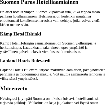
Suomen Paras Hotelliaamiainen
Erilaiset hotellit ympäri Suomea kilpailevat siitä, kuka tarjoaa maan
parhaan hotelliaamiaisen. Helsingissä on kuitenkin muutamia
ehdottomasti kokeilemisen arvoisia vaihtoehtoja, jotka voivat viedä
kielen mennessään.
Kämp Hotel Helsinki
Kämp Hotel Helsingin aamiaisbrunssi on Suomen ylellisimpiä ja
herkullisimpia. Laadukkaat raaka-aineet, upea ympäristö ja
ystävällinen palvelu tekevät vierailustasi ikimuistoisen.
Lapland Hotels Bulevardi
Lapland Hotels Bulevardi tarjoaa maistuvan aamiaisen, joka yhdistelee
perinteisiä ja modernimpia makuja. Voit nauttia aamiaisesta rennossa ja
viihtyisässä ympäristössä.
Yhteenveto
Helsingissä ja ympäri Suomea on lukuisia loistavia hotelliaamiaisia
tarjoavia paikkoja. Valikoima on laaja ja jokainen voi löytää oman