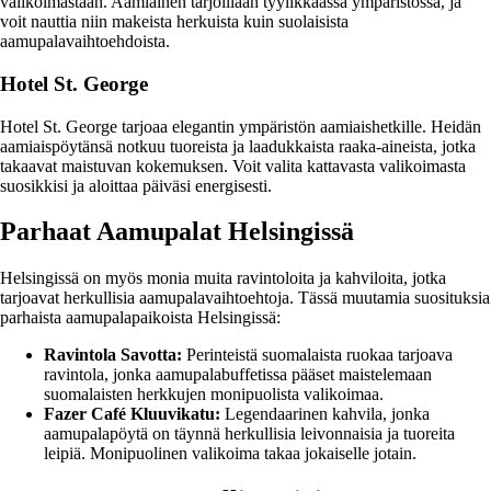
valikoimastaan. Aamiainen tarjoillaan tyylikkäässä ympäristössä, ja
voit nauttia niin makeista herkuista kuin suolaisista
aamupalavaihtoehdoista.
Hotel St. George
Hotel St. George tarjoaa elegantin ympäristön aamiaishetkille. Heidän
aamiaispöytänsä notkuu tuoreista ja laadukkaista raaka-aineista, jotka
takaavat maistuvan kokemuksen. Voit valita kattavasta valikoimasta
suosikkisi ja aloittaa päiväsi energisesti.
Parhaat Aamupalat Helsingissä
Helsingissä on myös monia muita ravintoloita ja kahviloita, jotka
tarjoavat herkullisia aamupalavaihtoehtoja. Tässä muutamia suosituksia
parhaista aamupalapaikoista Helsingissä:
Ravintola Savotta:
Perinteistä suomalaista ruokaa tarjoava
ravintola, jonka aamupalabuffetissa pääset maistelemaan
suomalaisten herkkujen monipuolista valikoimaa.
Fazer Café Kluuvikatu:
Legendaarinen kahvila, jonka
aamupalapöytä on täynnä herkullisia leivonnaisia ja tuoreita
leipiä. Monipuolinen valikoima takaa jokaiselle jotain.