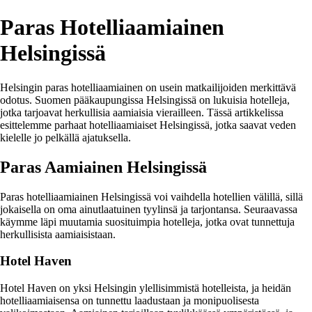
Paras Hotelliaamiainen
Helsingissä
Helsingin paras hotelliaamiainen on usein matkailijoiden merkittävä
odotus. Suomen pääkaupungissa Helsingissä on lukuisia hotelleja,
jotka tarjoavat herkullisia aamiaisia vierailleen. Tässä artikkelissa
esittelemme parhaat hotelliaamiaiset Helsingissä, jotka saavat veden
kielelle jo pelkällä ajatuksella.
Paras Aamiainen Helsingissä
Paras hotelliaamiainen Helsingissä voi vaihdella hotellien välillä, sillä
jokaisella on oma ainutlaatuinen tyylinsä ja tarjontansa. Seuraavassa
käymme läpi muutamia suosituimpia hotelleja, jotka ovat tunnettuja
herkullisista aamiaisistaan.
Hotel Haven
Hotel Haven on yksi Helsingin ylellisimmistä hotelleista, ja heidän
hotelliaamiaisensa on tunnettu laadustaan ja monipuolisesta