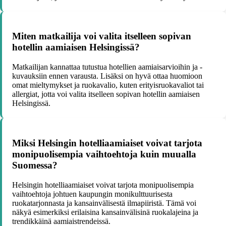
Miten matkailija voi valita itselleen sopivan
hotellin aamiaisen Helsingissä?
Matkailijan kannattaa tutustua hotellien aamiaisarvioihin ja -
kuvauksiin ennen varausta. Lisäksi on hyvä ottaa huomioon
omat mieltymykset ja ruokavalio, kuten erityisruokavaliot tai
allergiat, jotta voi valita itselleen sopivan hotellin aamiaisen
Helsingissä.
Miksi Helsingin hotelliaamiaiset voivat tarjota
monipuolisempia vaihtoehtoja kuin muualla
Suomessa?
Helsingin hotelliaamiaiset voivat tarjota monipuolisempia
vaihtoehtoja johtuen kaupungin monikulttuurisesta
ruokatarjonnasta ja kansainvälisestä ilmapiiristä. Tämä voi
näkyä esimerkiksi erilaisina kansainvälisinä ruokalajeina ja
trendikkäinä aamiaistrendeissä.