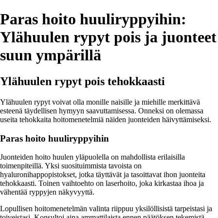
Paras hoito huuliryppyihin:
Ylähuulen rypyt pois ja juonteet
suun ympärillä
Ylähuulen rypyt pois tehokkaasti
Ylähuulen rypyt voivat olla monille naisille ja miehille merkittävä
esteenä täydellisen hymyyn saavuttamisessa. Onneksi on olemassa
useita tehokkaita hoitomenetelmiä näiden juonteiden häivyttämiseksi.
Paras hoito huuliryppyihin
Juonteiden hoito huulen yläpuolella on mahdollista erilaisilla
toimenpiteillä. Yksi suosituimmista tavoista on
hyaluronihappopistokset, jotka täyttävät ja tasoittavat ihon juonteita
tehokkaasti. Toinen vaihtoehto on laserhoito, joka kirkastaa ihoa ja
vähentää ryppyjen näkyvyyttä.
Lopullisen hoitomenetelmän valinta riippuu yksilöllisistä tarpeistasi ja
toiveistasi. Konsultoi aina ammattilaista ennen päätöksen tekemistä.