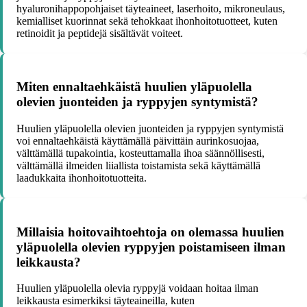
hyaluronihappopohjaiset täyteaineet, laserhoito, mikroneulaus,
kemialliset kuorinnat sekä tehokkaat ihonhoitotuotteet, kuten
retinoidit ja peptidejä sisältävät voiteet.
Miten ennaltaehkäistä huulien yläpuolella
olevien juonteiden ja ryppyjen syntymistä?
Huulien yläpuolella olevien juonteiden ja ryppyjen syntymistä
voi ennaltaehkäistä käyttämällä päivittäin aurinkosuojaa,
välttämällä tupakointia, kosteuttamalla ihoa säännöllisesti,
välttämällä ilmeiden liiallista toistamista sekä käyttämällä
laadukkaita ihonhoitotuotteita.
Millaisia hoitovaihtoehtoja on olemassa huulien
yläpuolella olevien ryppyjen poistamiseen ilman
leikkausta?
Huulien yläpuolella olevia ryppyjä voidaan hoitaa ilman
leikkausta esimerkiksi täyteaineilla, kuten