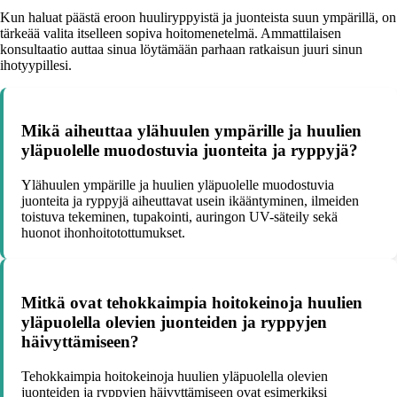
Kun haluat päästä eroon huuliryppyistä ja juonteista suun ympärillä, on
tärkeää valita itselleen sopiva hoitomenetelmä. Ammattilaisen
konsultaatio auttaa sinua löytämään parhaan ratkaisun juuri sinun
ihotyypillesi.
Mikä aiheuttaa ylähuulen ympärille ja huulien
yläpuolelle muodostuvia juonteita ja ryppyjä?
Ylähuulen ympärille ja huulien yläpuolelle muodostuvia
juonteita ja ryppyjä aiheuttavat usein ikääntyminen, ilmeiden
toistuva tekeminen, tupakointi, auringon UV-säteily sekä
huonot ihonhoitotottumukset.
Mitkä ovat tehokkaimpia hoitokeinoja huulien
yläpuolella olevien juonteiden ja ryppyjen
häivyttämiseen?
Tehokkaimpia hoitokeinoja huulien yläpuolella olevien
juonteiden ja ryppyjen häivyttämiseen ovat esimerkiksi