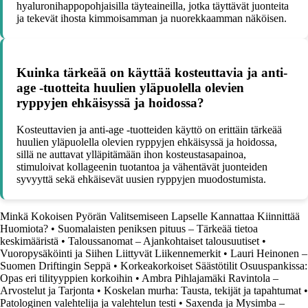
hyaluronihappopohjaisilla täyteaineilla, jotka täyttävät juonteita
ja tekevät ihosta kimmoisamman ja nuorekkaamman näköisen.
Kuinka tärkeää on käyttää kosteuttavia ja anti-
age -tuotteita huulien yläpuolella olevien
ryppyjen ehkäisyssä ja hoidossa?
Kosteuttavien ja anti-age -tuotteiden käyttö on erittäin tärkeää
huulien yläpuolella olevien ryppyjen ehkäisyssä ja hoidossa,
sillä ne auttavat ylläpitämään ihon kosteustasapainoa,
stimuloivat kollageenin tuotantoa ja vähentävät juonteiden
syvyyttä sekä ehkäisevät uusien ryppyjen muodostumista.
Minkä Kokoisen Pyörän Valitsemiseen Lapselle Kannattaa Kiinnittää
Huomiota?
•
Suomalaisten peniksen pituus – Tärkeää tietoa
keskimääristä
•
Taloussanomat – Ajankohtaiset talousuutiset
•
Vuoropysäköinti ja Siihen Liittyvät Liikennemerkit
•
Lauri Heinonen –
Suomen Driftingin Seppä
•
Korkeakorkoiset Säästötilit Osuuspankissa:
Opas eri tilityyppien korkoihin
•
Ambra Pihlajamäki Ravintola –
Arvostelut ja Tarjonta
•
Koskelan murha: Tausta, tekijät ja tapahtumat
•
Patologinen valehtelija ja valehtelun testi
•
Saxenda ja Mysimba –