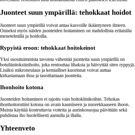
Juonteet suun ympärillä: tehokkaat hoidot
Juonteet suun ympärillä voivat antaa kasvoille ikääntyneen ilmeen.
Onneksi myös näiden juonteiden hoitaminen on mahdollista erilaisilla
menetelmillä ja hoidoilla.
Rypyistä eroon: tehokkaat hoitokeinot
Yksi suosituimmista tavoista vähentää juonteita suun ympärillä on
botuliinitoksiinihoito, joka rentouttaa lihaksia ja häivyttää siten ryppyjä.
Lisäksi mikroneulaus ja kemialliset kuorinnat voivat auttaa
kirkastamaan ihoa ja tasoittamaan juonteita.
Ihonhoito kotona
Juonteiden hoitaminen ei rajoitu vain hoitoklinikoihin. Tehokas
ihonhoitorutiini kotona on avain kauniiseen ja nuorekkaaseen ihoon.
Muista käyttää kosteuttavia voiteita ja aurinkosuojaa päivittäin sekä
puhdistaa iho huolellisesti aamulla ja illalla.
Yhteenveto