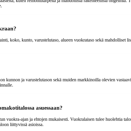
ita, kuten remonttitarpeita ja mahdollisia rakenteellisia ongelmia. Tois
e.
okraan?
jainti, koko, kunto, varustelutaso, alueen vuokrataso sekä mahdolliset 
on kunnon ja varustelutason sekä muiden markkinoilla olevien vastaavie
nnalle.
 omakotitalossa asuessaan?
 vuokra-ajan ja ehtojen mukaisesti. Vuokralaisen tulee huolehtia talon a
oon liittyvissä asioissa.