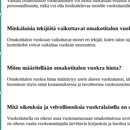
Vanhan omakotitalon vuokraaminen voi tuoda mukanaan erilaisia haaste
persoonallisuutta, mikä voi olla houkuttelevaa monille vuokralaisill
Minkälaisia tekijöitä vaikuttavat omakotitalon vu
Omakotitalon vuokraan vaikuttavat monet eri tekijät, kuten talon si
luottotiedot voivat vaikuttaa vuokran suuruuteen.
Miten määritellään omakotitalon vuokra hinta?
Omakotitalon vuokra hinta määräytyy usein alueen vuokratason, tal
huomioon myös omat kustannuksensa ja tavoitteensa vuokraustoimi
Mitä oikeuksia ja velvollisuuksia vuokralaisella on
Vuokralaisella on oikeus asua vuokraamassaan omakotitalossa sovitun
on oikeus vaatia vuokranantajalta tarvittavia korjauksia ja huoltoa tal