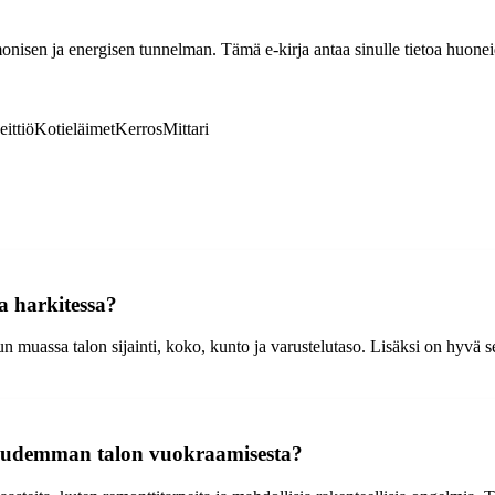
nisen ja energisen tunnelman. Tämä e-kirja antaa sinulle tietoa huoneide
eittiö
Kotieläimet
Kerros
Mittari
a harkitessa?
uassa talon sijainti, koko, kunto ja varustelutaso. Lisäksi on hyvä sel
uudemman talon vuokraamisesta?