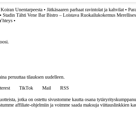
 Koiran Unentarpeesta
•
Jätkäsaaren parhaat ravintolat ja kahvilat
•
Para
•
Stadin Tähti Vene Bar Bistro – Loistava Ruokailukokemus Merellise
 Yhteys
•
oosi.
ina peruuttaa tilauksen uudelleen.
terest
TikTok
Mail
RSS
tteista, jotka on ostettu sivustomme kautta osana tytäryrityskumppan
istumme affiliate-ohjelmiin ja voimme saada maksuja viittauslinkkien kaut