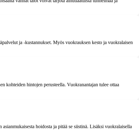
aalta vanhat talot voivat tarjota ainutlaatuista tunnelmaa ja
lisäpalvelut ja -kustannukset. Myös vuokrauksen kesto ja vuokralaisen
n kohteiden hintojen perusteella. Vuokranantajan tulee ottaa
sianmukaisesta hoidosta ja pitää se siistinä. Lisäksi vuokralaisella