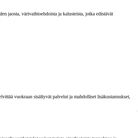
n jaosta, värivaihtoehdoista ja kalusteista, jotka edistävät
vittää vuokraan sisältyvät palvelut ja mahdolliset lisäkustannukset,