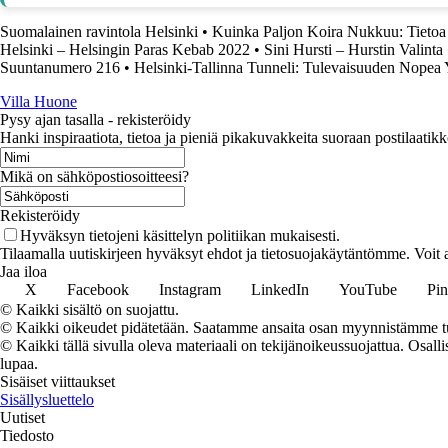
Suomalainen ravintola Helsinki
•
Kuinka Paljon Koira Nukkuu: Tietoa
Helsinki – Helsingin Paras Kebab 2022
•
Sini Hursti – Hurstin Valinta
Suuntanumero 216
•
Helsinki-Tallinna Tunneli: Tulevaisuuden Nopea
Villa Huone
Pysy ajan tasalla - rekisteröidy
Hanki inspiraatiota, tietoa ja pieniä pikakuvakkeita suoraan postilaatikk
Mikä on sähköpostiosoitteesi?
Rekisteröidy
Hyväksyn tietojeni käsittelyn politiikan mukaisesti.
Tilaamalla uutiskirjeen hyväksyt ehdot ja tietosuojakäytäntömme. Voit a
Jaa iloa
X
Facebook
Instagram
LinkedIn
YouTube
Pin
© Kaikki sisältö on suojattu.
© Kaikki oikeudet pidätetään. Saatamme ansaita osan myynnistämme tuo
© Kaikki tällä sivulla oleva materiaali on tekijänoikeussuojattua. Osall
lupaa.
Sisäiset viittaukset
Sisällysluettelo
Uutiset
Tiedosto