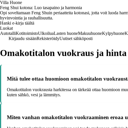
Villa Huone
Feng Shui kotona: Luo tasapaino ja harmonia
Opi soveltamaan Feng Shuin periaatteita kotonasi, jotta voit luoda harmo
hyvinvointia ja rauhallisuutta.
Hanki e-kirja täältä
Luokat
Autotalli
Kotitoimisto
Ulkoilua
Lasten huone
Makuuhuone
Kylpyhuone
K
Kirjaudu sisään
Rekisteröidy
Uutiset sähköposti
Omakotitalon vuokraus ja hinta
Mitä tulee ottaa huomioon omakotitalon vuokraust
Omakotitalon vuokrausta harkitessa on tärkeää ottaa huomioon muun m
kuten sähkö, vesi ja lämmitys.
Miten vanhan omakotitalon vuokraaminen eroaa 