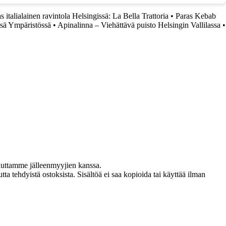
s italialainen ravintola Helsingissä: La Bella Trattoria
•
Paras Kebab
ssä Ympäristössä
•
Apinalinna – Viehättävä puisto Helsingin Vallilassa
•
uuttamme jälleenmyyjien kanssa.
ta tehdyistä ostoksista. Sisältöä ei saa kopioida tai käyttää ilman