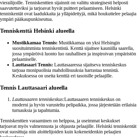
vierailijoille. Tenniskenttien sijainnit on valittu strategisesti helposti
saavutettaviksi ja tarjoavat hyvät puitteet pelaamiseen. Helsinki
tenniskentät ovat laadukkaita ja ylläpidettyjä, mikä houkuttelee pelaajia
ympäri pääkaupunkiseutua.
Tenniskenttä Helsinki alueella
Mustikkamaa Tennis:
Mustikkamaa on yksi Helsingin
suosituimmista tenniskentistä. Kenttä sijaitsee kauniilla saarella,
jossa ympäröivä luonto luo rauhallisen ja inspiroivan ympäristön
pelaamiselle.
Lauttasaari Tennis:
Lauttasaaressa sijaitseva tenniskeskus
tarjoaa monipuolisia mahdollisuuksia harrastaa tennistä.
Keskuksessa on useita kenttiä eri tasoisille pelaajille.
Tennis Lauttasaari alueella
Lauttasaaren tenniskeskus:
Lauttasaaren tenniskeskus on
moderni ja hyvin varusteltu pelipaikka, jossa järjestetään erilaisia
turnauksia ja tapahtumia.
Tenniskenttien varaaminen on helppoa, ja useimmat keskukset
tarjoavat myös valmennusta ja ohjausta pelaajille. Helsinki tenniskentät
ovat suosittuja niin aloittelijoiden kuin kokeneidenkin pelaajien