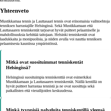
keskuudessa.
Yhteenveto
Mustikkamaa tennis ja Lauttasaari tennis ovat erinomaisia vaihtoehtoja
tenniksen harrastajille Helsingissä. Sekä Mustikkamaan että
Lauttasaaren tenniskentät tarjoavat hyvät puitteet pelaamiselle ja
mahdollisuuksia kehittää taitojaan. Helsinki tenniskentät ovat
laadukkaita ja monipuolisia, ja niiden avulla voi nauttia tenniksen
pelaamisesta kauniissa ympäristöissä.
Mitkä ovat suosituimmat tenniskentät
Helsingissä?
Helsingissä suosituimpia tenniskenttiä ovat esimerkiksi
Mustikkamaan ja Lauttasaaren tenniskentät. Näillä kentillä on
hyvät puitteet harrastaa tennistä ja ne ovat suosittuja sekä
paikallisten että vierailijoiden keskuudessa.
Minkä tyyppisiä palveluita tenniskentillä yleensä