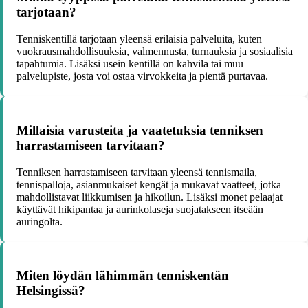
tarjotaan?
Tenniskentillä tarjotaan yleensä erilaisia palveluita, kuten
vuokrausmahdollisuuksia, valmennusta, turnauksia ja sosiaalisia
tapahtumia. Lisäksi usein kentillä on kahvila tai muu
palvelupiste, josta voi ostaa virvokkeita ja pientä purtavaa.
Millaisia varusteita ja vaatetuksia tenniksen
harrastamiseen tarvitaan?
Tenniksen harrastamiseen tarvitaan yleensä tennismaila,
tennispalloja, asianmukaiset kengät ja mukavat vaatteet, jotka
mahdollistavat liikkumisen ja hikoilun. Lisäksi monet pelaajat
käyttävät hikipantaa ja aurinkolaseja suojatakseen itseään
auringolta.
Miten löydän lähimmän tenniskentän
Helsingissä?