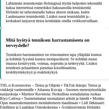
Lähimmän tenniskentän Helsingissä löytää helpoiten tekemällä
hakua internetissä esimerkiksi hakusanoilla tenniskenttä
Helsinki tai tarkentamalla hakua alueen mukaan, kuten
Lauttasaaren tenniskenttä. Lisäksi useat tennisklubit ja -
keskukset tarjoavat tietoa kentistään omilla verkkosivuillaan.
Mitä hyötyä tenniksen harrastamisesta on
terveydelle?
Tenniksen harrastaminen on erinomainen tapa ylläpitää kuntoa
ja kehittää fyysistä kuntoa monipuolisesti. Se kehittää muun
muassa kestävyyttä, voimaa, nopeutta ja ketteryyttä. Lisäksi
tenniksen pelaaminen parantaa koordinaatiota,
keskittymiskykyä ja reaktiokykyä.
THL:n Koronavirus – Tietoa ja Ohjeita
•
TikTok ikäraja: Tietoa ja
vinkkejä vanhemmille
•
Johanna Kuvaja – Suomen menestyksekkäin
naisjuoksija
•
Martisor Ravintola: Herkullista somalialaista ruokaa
Riyo Cafessa
•
Tunnetuimmat suomalaiset artistit ja bändit
•
Monttu:
Opas maanrakentamisen monitahoiseen maailmaan
•
Lidl Jätkäsaari:
Edullinen ja Laadukas Ostoskokemus
•
Äyriäisravintola Helsinki: