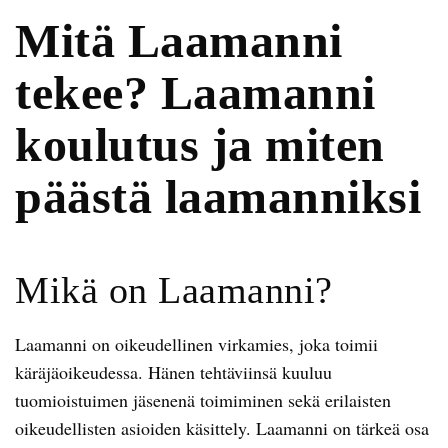
Mitä Laamanni
tekee? Laamanni
koulutus ja miten
päästä laamanniksi
Mikä on Laamanni?
Laamanni on oikeudellinen virkamies, joka toimii
käräjäoikeudessa. Hänen tehtäviinsä kuuluu
tuomioistuimen jäsenenä toimiminen sekä erilaisten
oikeudellisten asioiden käsittely. Laamanni on tärkeä osa