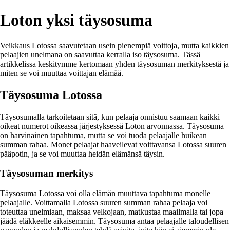
Loton yksi täysosuma
Veikkaus Lotossa saavutetaan usein pienempiä voittoja, mutta kaikkien
pelaajien unelmana on saavuttaa kerralla iso täysosuma. Tässä
artikkelissa keskitymme kertomaan yhden täysosuman merkityksestä ja
miten se voi muuttaa voittajan elämää.
Täysosuma Lotossa
Täysosumalla tarkoitetaan sitä, kun pelaaja onnistuu saamaan kaikki
oikeat numerot oikeassa järjestyksessä Loton arvonnassa. Täysosuma
on harvinainen tapahtuma, mutta se voi tuoda pelaajalle huikean
summan rahaa. Monet pelaajat haaveilevat voittavansa Lotossa suuren
pääpotin, ja se voi muuttaa heidän elämänsä täysin.
Täysosuman merkitys
Täysosuma Lotossa voi olla elämän muuttava tapahtuma monelle
pelaajalle. Voittamalla Lotossa suuren summan rahaa pelaaja voi
toteuttaa unelmiaan, maksaa velkojaan, matkustaa maailmalla tai jopa
jäädä eläkkeelle aikaisemmin. Täysosuma antaa pelaajalle taloudellisen