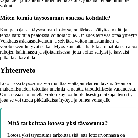
vapauden ja mahdollisuuden tehdä asioita, joita hän ei aiemmin ole
voinut.
Miten toimia täysosuman osuessa kohdalle?
Kun pelaaja saa täysosuman Lotossa, on tärkeää säilyttää maltti ja
tehdä harkittuja päätöksiä voittorahoille. On suositeltavaa ottaa yhteyttä
Veikkaus asiakaspalveluun ja selvittää voiton lunastaminen ja
verotukseen liittyvät seikat. Myös kannattaa harkita ammattilaisen apua
rahojen hallinnassa ja sijoittamisessa, jotta voitto säilyisi ja kasvaisi
pitkällä aikavälillä.
Yhteenveto
Loton yksi täysosuma voi muuttaa voittajan elämän täysin. Se antaa
mahdollisuuden toteuttaa unelmia ja nauttia taloudellisesta vapaudesta.
On tärkeää suunnitella voiton käyttöä huolellisesti ja pitkäjänteisesti,
jotta se voi tuoda pitkäaikaista hyötyä ja onnea voittajalle.
Mitä tarkoittaa lotossa yksi täysosuma?
Lotosa yksi täysosuma tarkoittaa sitä, että lottoarvonnassa on