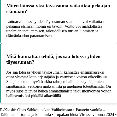
Miten lotossa yksi täysosuma vaikuttaa pelaajan
elämään?
Lottoarvonnassa yhden täysosuman saaminen voi vaikuttaa
pelaajan elämään monin eri tavoin. Voitto voi mahdollistaa
unelmien toteuttamisen, taloudellisen turvan luomisen ja
elämänlaadun parantamisen.
Mitä kannattaa tehdä, jos saa lotossa yhden
täysosuman?
Jos saa lotossa yhden täysosuman, kannattaa ensimmäiseksi
ottaa yhteyttä lottojärjestäjään ja varmistaa voiton oikeellisuus.
Sen jälkeen on hyvä harkita rahojen hallittua käyttöä, kuten
sijoittamista, velkojen maksamista ja unelmien toteuttamista. On
myös suositeltavaa hakea ammattimaista talousneuvontaa voiton
hallitsemiseksi pitkällä aikavälillä.
R-Kioski: Opas Sähkötupakan Valikoimaan
•
Patarein vankila –
Tallinnan historiaa ja kulttuuria
•
Tupakan hinta Virossa vuonna 2024
•