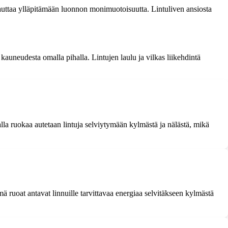
 auttaa ylläpitämään luonnon monimuotoisuutta. Lintuliven ansiosta
 kauneudesta omalla pihalla. Lintujen laulu ja vilkas liikehdintä
alla ruokaa autetaan lintuja selviytymään kylmästä ja nälästä, mikä
ä ruoat antavat linnuille tarvittavaa energiaa selvitäkseen kylmästä