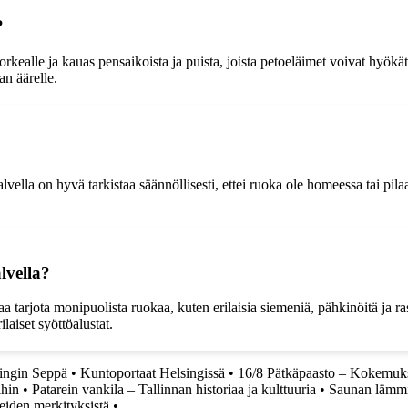
?
korkealle ja kauas pensaikoista ja puista, joista petoeläimet voivat hyök
an äärelle.
vella on hyvä tarkistaa säännöllisesti, ettei ruoka ole homeessa tai pila
alvella?
taa tarjota monipuolista ruokaa, kuten erilaisia siemeniä, pähkinöitä ja ra
ilaiset syöttöalustat.
ingin Seppä
•
Kuntoportaat Helsingissä
•
16/8 Pätkäpaasto – Kokemuks
ihin
•
Patarein vankila – Tallinnan historiaa ja kulttuuria
•
Saunan lämmi
teiden merkityksistä
•