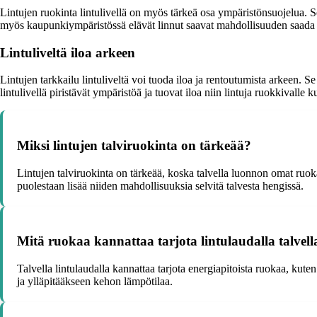
Lintujen ruokinta lintulivellä on myös tärkeä osa ympäristönsuojelua. S
myös kaupunkiympäristössä elävät linnut saavat mahdollisuuden saada t
Lintuliveltä iloa arkeen
Lintujen tarkkailu lintuliveltä voi tuoda iloa ja rentoutumista arkeen. 
lintulivellä piristävät ympäristöä ja tuovat iloa niin lintuja ruokkivalle k
Miksi lintujen talviruokinta on tärkeää?
Lintujen talviruokinta on tärkeää, koska talvella luonnon omat ruoka
puolestaan lisää niiden mahdollisuuksia selvitä talvesta hengissä.
Mitä ruokaa kannattaa tarjota lintulaudalla talvell
Talvella lintulaudalla kannattaa tarjota energiapitoista ruokaa, kut
ja ylläpitääkseen kehon lämpötilaa.