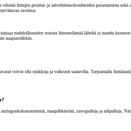
e edistää lintujen pesimä- ja talvehtimisolosuhteiden parantamista sekä
arvittavaa ravintoa.
Se tarjoaa mahdollisuuden seurata linnunelämää läheltä ja nauttia luonnon
uin naapureillekin.
varat voivat olla niukkoja ja vaikeasti saatavilla. Tarjoamalla lintulaud
a?
en auringonkukansiemeniä, maapähkinöitä, rasvapalloja ja talipalloja. Näm