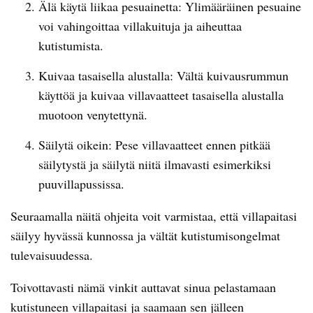
Älä käytä liikaa pesuainetta: Ylimääräinen pesuaine
voi vahingoittaa villakuituja ja aiheuttaa
kutistumista.
Kuivaa tasaisella alustalla: Vältä kuivausrummun
käyttöä ja kuivaa villavaatteet tasaisella alustalla
muotoon venytettynä.
Säilytä oikein: Pese villavaatteet ennen pitkää
säilytystä ja säilytä niitä ilmavasti esimerkiksi
puuvillapussissa.
Seuraamalla näitä ohjeita voit varmistaa, että villapaitasi
säilyy hyvässä kunnossa ja vältät kutistumisongelmat
tulevaisuudessa.
Toivottavasti nämä vinkit auttavat sinua pelastamaan
kutistuneen villapaitasi ja saamaan sen jälleen