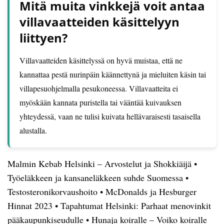
Mitä muita vinkkejä voit antaa
villavaatteiden käsittelyyn
liittyen?
Villavaatteiden käsittelyssä on hyvä muistaa, että ne
kannattaa pestä nurinpäin käännettynä ja mieluiten käsin tai
villapesuohjelmalla pesukoneessa. Villavaatteita ei
myöskään kannata puristella tai vääntää kuivauksen
yhteydessä, vaan ne tulisi kuivata hellävaraisesti tasaisella
alustalla.
Malmin Kebab Helsinki – Arvostelut ja Shokkiäijä
•
Työeläkkeen ja kansaneläkkeen suhde Suomessa
•
Testosteronikorvaushoito
•
McDonalds ja Hesburger
Hinnat 2023
•
Tapahtumat Helsinki: Parhaat menovinkit
pääkaupunkiseudulle
•
Hunaja koiralle – Voiko koiralle