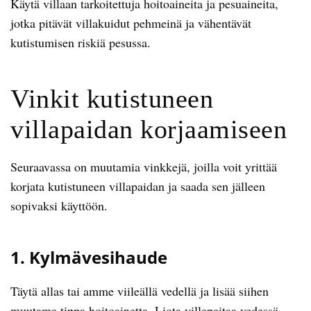
Käytä villaan tarkoitettuja hoitoaineita ja pesuaineita,
jotka pitävät villakuidut pehmeinä ja vähentävät
kutistumisen riskiä pesussa.
Vinkit kutistuneen
villapaidan korjaamiseen
Seuraavassa on muutamia vinkkejä, joilla voit yrittää
korjata kutistuneen villapaidan ja saada sen jälleen
sopivaksi käyttöön.
1. Kylmävesihaude
Täytä allas tai amme viileällä vedellä ja lisää siihen
muutama tippa hoitoainetta. Liota villapaitaa vedessä