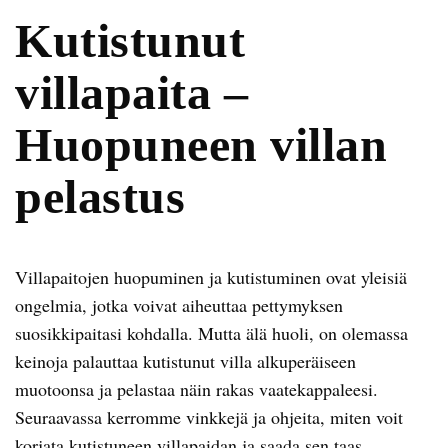
Kutistunut
villapaita –
Huopuneen villan
pelastus
Villapaitojen huopuminen ja kutistuminen ovat yleisiä
ongelmia, jotka voivat aiheuttaa pettymyksen
suosikkipaitasi kohdalla. Mutta älä huoli, on olemassa
keinoja palauttaa kutistunut villa alkuperäiseen
muotoonsa ja pelastaa näin rakas vaatekappaleesi.
Seuraavassa kerromme vinkkejä ja ohjeita, miten voit
korjata kutistuneen villapaidan ja saada sen taas