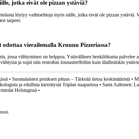
le, jotka eivät ole pizzan ystäviä?
olasta löytyy vaihtoehtoja myös niille, jotka eivät ole pizzan ystäviä. V
ten tarpeet.
t odottaa vierailemalla Kruunu Pizzeriassa?
in, jossa viihtyminen on helppoa. Ystävällinen henkilökunta palvelee as
yisä ja sopii niin rentoihin lounastreffeihin kuin illallisiinkin ystävi
issä
•
Suomalaisten peniksen pituus – Tärkeää tietoa keskimääristä
•
Mi
ologista ja edullista kierrätystä Triplan naapurissa
•
Sami Aaltonen: La
vintolat Helsingissä
•
oosi.