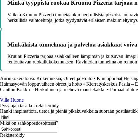
Minkä tyyppistä ruokaa Kruunu Pizzeria tarjoaa niil
Vaikka Kruunu Pizzeria tunnetaankin herkullisista pizzoistaan, ravint
herkullisia vaihtoehtoja, jotka tyydyttävät erilaisten makumieltymys
Minkälaista tunnelmaa ja palvelua asiakkaat voiva
Kruunu Pizzeria tarjoaa asiakkailleen lämpimän ja kutsuvan ilmapiir
rentouttavan ruokailukokemuksen. Ravintolan tunnelma on rennon viiht
Aurinkokeratoosi: Kokemuksia, Oireet ja Hoito
•
Kuntoportaat Helsing
Haimasyövän loppuvaiheen oireet ja hoito
•
Kierrätyskeskus Pasila – Ek
Canthin Kakku – Herkullinen ja mehevä maustekakku
•
Parhaat olutra
Villa Huone
Pysy ajan tasalla - rekisteröidy
Hanki inspiraatiota, tietoa ja pieniä pikakuvakkeita suoraan postilaatikk
Mikä on sähköpostiosoitteesi?
Rekisteröidy