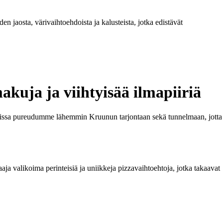
n jaosta, värivaihtoehdoista ja kalusteista, jotka edistävät
uja ja viihtyisää ilmapiiriä
elissa pureudumme lähemmin Kruunun tarjontaan sekä tunnelmaan, jotta
aaja valikoima perinteisiä ja uniikkeja pizzavaihtoehtoja, jotka takaavat