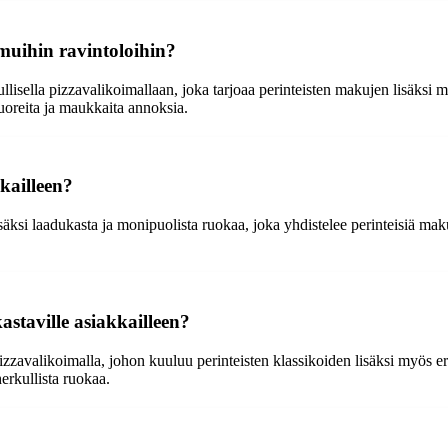
muihin ravintoloihin?
kullisella pizzavalikoimallaan, joka tarjoaa perinteisten makujen lisäksi
tuoreita ja maukkaita annoksia.
kailleen?
ksi laadukasta ja monipuolista ruokaa, joka yhdistelee perinteisiä maku
staville asiakkailleen?
izzavalikoimalla, johon kuuluu perinteisten klassikoiden lisäksi myös 
herkullista ruokaa.