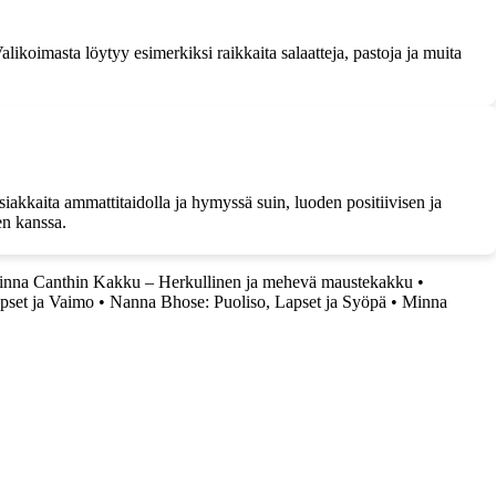
alikoimasta löytyy esimerkiksi raikkaita salaatteja, pastoja ja muita
iakkaita ammattitaidolla ja hymyssä suin, luoden positiivisen ja
en kanssa.
nna Canthin Kakku – Herkullinen ja mehevä maustekakku
•
pset ja Vaimo
•
Nanna Bhose: Puoliso, Lapset ja Syöpä
•
Minna