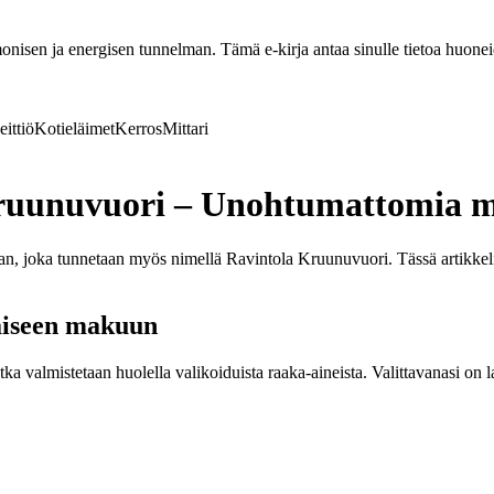
nisen ja energisen tunnelman. Tämä e-kirja antaa sinulle tietoa huoneide
eittiö
Kotieläimet
Kerros
Mittari
uunuvuori – Unohtumattomia mak
aan, joka tunnetaan myös nimellä Ravintola Kruunuvuori. Tässä artikk
kaiseen makuun
tka valmistetaan huolella valikoiduista raaka-aineista. Valittavanasi on l