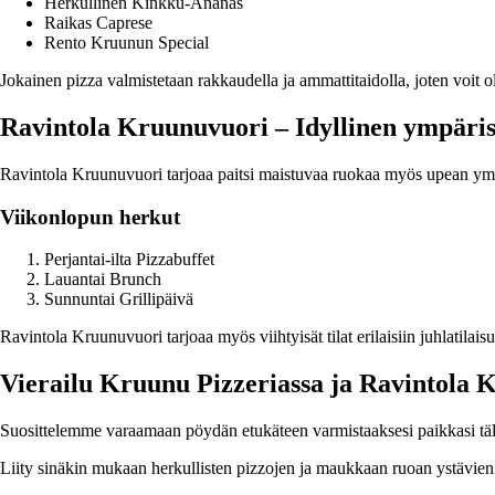
Herkullinen Kinkku-Ananas
Raikas Caprese
Rento Kruunun Special
Jokainen pizza valmistetaan rakkaudella ja ammattitaidolla, joten voit 
Ravintola Kruunuvuori – Idyllinen ympärist
Ravintola Kruunuvuori tarjoaa paitsi maistuvaa ruokaa myös upean ympäris
Viikonlopun herkut
Perjantai-ilta Pizzabuffet
Lauantai Brunch
Sunnuntai Grillipäivä
Ravintola Kruunuvuori tarjoaa myös viihtyisät tilat erilaisiin juhlatilaisu
Vierailu Kruunu Pizzeriassa ja Ravintola
Suosittelemme varaamaan pöydän etukäteen varmistaaksesi paikkasi tällä
Liity sinäkin mukaan herkullisten pizzojen ja maukkaan ruoan ystävie