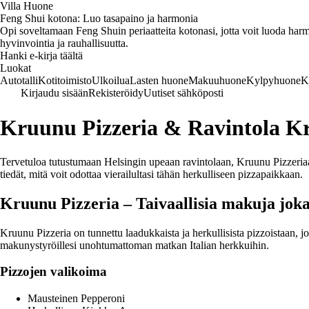
Villa Huone
Feng Shui kotona: Luo tasapaino ja harmonia
Opi soveltamaan Feng Shuin periaatteita kotonasi, jotta voit luoda harmo
hyvinvointia ja rauhallisuutta.
Hanki e-kirja täältä
Luokat
Autotalli
Kotitoimisto
Ulkoilua
Lasten huone
Makuuhuone
Kylpyhuone
K
Kirjaudu sisään
Rekisteröidy
Uutiset sähköposti
Kruunu Pizzeria & Ravintola Kr
Tervetuloa tutustumaan Helsingin upeaan ravintolaan, Kruunu Pizzeri
tiedät, mitä voit odottaa vierailultasi tähän herkulliseen pizzapaikkaan.
Kruunu Pizzeria – Taivaallisia makuja jo
Kruunu Pizzeria on tunnettu laadukkaista ja herkullisista pizzoistaan, jo
makunystyröillesi unohtumattoman matkan Italian herkkuihin.
Pizzojen valikoima
Mausteinen Pepperoni