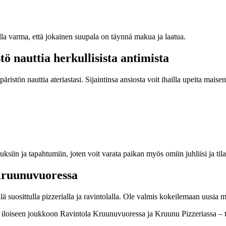
olla varma, että jokainen suupala on täynnä makua ja laatua.
ö nauttia herkullisista antimista
tön nauttia ateriastasi. Sijaintinsa ansiosta voit ihailla upeita maisemi
uksiin ja tapahtumiin, joten voit varata paikan myös omiin juhliisi ja tila
 Kruunuvuoressa
 suosittulla pizzerialla ja ravintolalla. Ole valmis kokeilemaan uusia
n iloiseen joukkoon Ravintola Kruunuvuoressa ja Kruunu Pizzeriassa – 