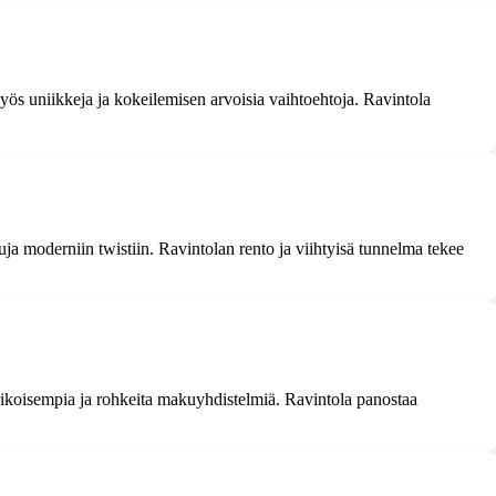
 myös uniikkeja ja kokeilemisen arvoisia vaihtoehtoja. Ravintola
ja moderniin twistiin. Ravintolan rento ja viihtyisä tunnelma tekee
erikoisempia ja rohkeita makuyhdistelmiä. Ravintola panostaa