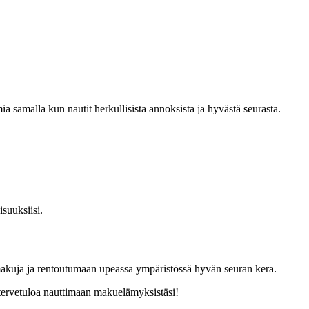
a samalla kun nautit herkullisista annoksista ja hyvästä seurasta.
isuuksiisi.
 makuja ja rentoutumaan upeassa ympäristössä hyvän seuran kera.
tervetuloa nauttimaan makuelämyksistäsi!