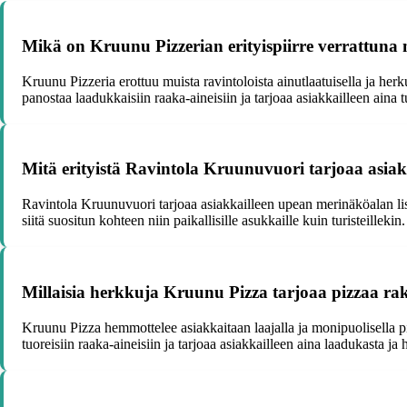
Mikä on Kruunu Pizzerian erityispiirre verrattuna 
Kruunu Pizzeria erottuu muista ravintoloista ainutlaatuisella ja her
panostaa laadukkaisiin raaka-aineisiin ja tarjoaa asiakkailleen aina 
Mitä erityistä Ravintola Kruunuvuori tarjoaa asiak
Ravintola Kruunuvuori tarjoaa asiakkailleen upean merinäköalan lisä
siitä suositun kohteen niin paikallisille asukkaille kuin turisteillekin.
Millaisia herkkuja Kruunu Pizza tarjoaa pizzaa raka
Kruunu Pizza hemmottelee asiakkaitaan laajalla ja monipuolisella p
tuoreisiin raaka-aineisiin ja tarjoaa asiakkailleen aina laadukasta ja 