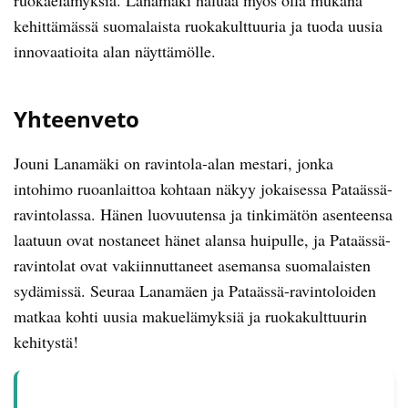
ruokaelämyksiä. Lanamäki haluaa myös olla mukana
kehittämässä suomalaista ruokakulttuuria ja tuoda uusia
innovaatioita alan näyttämölle.
Yhteenveto
Jouni Lanamäki on ravintola-alan mestari, jonka
intohimo ruoanlaittoa kohtaan näkyy jokaisessa Pataässä-
ravintolassa. Hänen luovuutensa ja tinkimätön asenteensa
laatuun ovat nostaneet hänet alansa huipulle, ja Pataässä-
ravintolat ovat vakiinnuttaneet asemansa suomalaisten
sydämissä. Seuraa Lanamäen ja Pataässä-ravintoloiden
matkaa kohti uusia makuelämyksiä ja ruokakulttuurin
kehitystä!