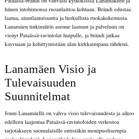
Pataässä-brändi on vahvasti kytköksissä Lanamäkeen ja
hänen intohimonsa ruoanlaittoa kohtaan. Brändi edustaa
laatua, ainutlaatuisuutta ja herkullista ruokakokemusta.
Lanamäen tinkimätön asenne laatuun ja palveluun on
vienyt Pataässä-ravintolat huipulle, ja brändi jatkaa
kasvuaan ja kehittymistään alan kirkkaimpana tähdenä.
Lanamäen Visio ja
Tulevaisuuden
Suunnitelmat
Jouni Lanamäellä on vahva visio tulevaisuudesta ja aikoo
edelleen laajentaa Pataässä-ravintoloiden verkostoa
tarjotakseen suomalaisille entistäkin monipuolisempia