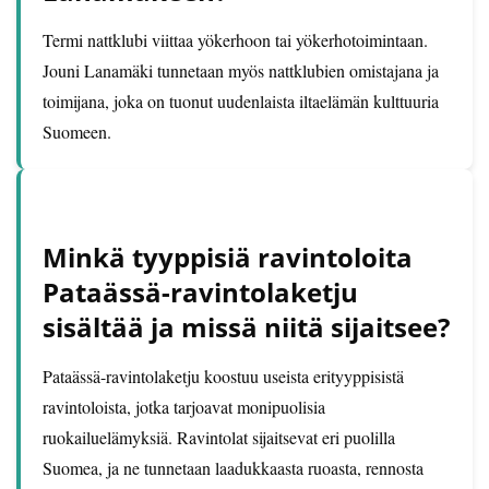
Termi nattklubi viittaa yökerhoon tai yökerhotoimintaan.
Jouni Lanamäki tunnetaan myös nattklubien omistajana ja
toimijana, joka on tuonut uudenlaista iltaelämän kulttuuria
Suomeen.
Minkä tyyppisiä ravintoloita
Pataässä-ravintolaketju
sisältää ja missä niitä sijaitsee?
Pataässä-ravintolaketju koostuu useista erityyppisistä
ravintoloista, jotka tarjoavat monipuolisia
ruokailuelämyksiä. Ravintolat sijaitsevat eri puolilla
Suomea, ja ne tunnetaan laadukkaasta ruoasta, rennosta