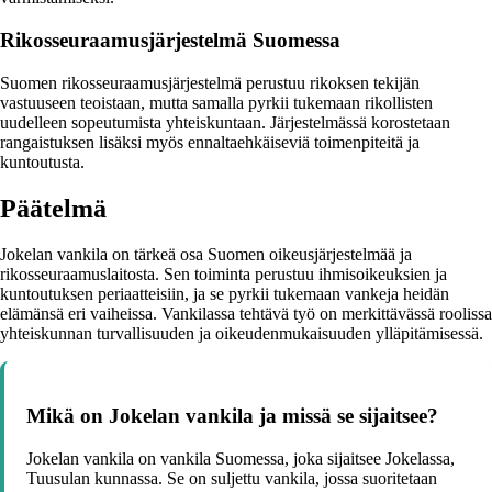
Rikosseuraamusjärjestelmä Suomessa
Suomen rikosseuraamusjärjestelmä perustuu rikoksen tekijän
vastuuseen teoistaan, mutta samalla pyrkii tukemaan rikollisten
uudelleen sopeutumista yhteiskuntaan. Järjestelmässä korostetaan
rangaistuksen lisäksi myös ennaltaehkäiseviä toimenpiteitä ja
kuntoutusta.
Päätelmä
Jokelan vankila on tärkeä osa Suomen oikeusjärjestelmää ja
rikosseuraamuslaitosta. Sen toiminta perustuu ihmisoikeuksien ja
kuntoutuksen periaatteisiin, ja se pyrkii tukemaan vankeja heidän
elämänsä eri vaiheissa. Vankilassa tehtävä työ on merkittävässä roolissa
yhteiskunnan turvallisuuden ja oikeudenmukaisuuden ylläpitämisessä.
Mikä on Jokelan vankila ja missä se sijaitsee?
Jokelan vankila on vankila Suomessa, joka sijaitsee Jokelassa,
Tuusulan kunnassa. Se on suljettu vankila, jossa suoritetaan