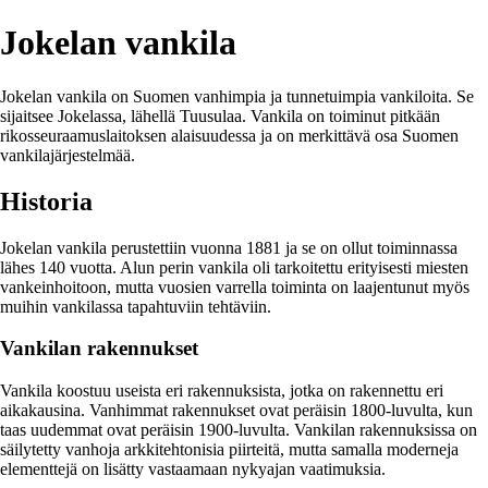
Jokelan vankila
Jokelan vankila on Suomen vanhimpia ja tunnetuimpia vankiloita. Se
sijaitsee Jokelassa, lähellä Tuusulaa. Vankila on toiminut pitkään
rikosseuraamuslaitoksen alaisuudessa ja on merkittävä osa Suomen
vankilajärjestelmää.
Historia
Jokelan vankila perustettiin vuonna 1881 ja se on ollut toiminnassa
lähes 140 vuotta. Alun perin vankila oli tarkoitettu erityisesti miesten
vankeinhoitoon, mutta vuosien varrella toiminta on laajentunut myös
muihin vankilassa tapahtuviin tehtäviin.
Vankilan rakennukset
Vankila koostuu useista eri rakennuksista, jotka on rakennettu eri
aikakausina. Vanhimmat rakennukset ovat peräisin 1800-luvulta, kun
taas uudemmat ovat peräisin 1900-luvulta. Vankilan rakennuksissa on
säilytetty vanhoja arkkitehtonisia piirteitä, mutta samalla moderneja
elementtejä on lisätty vastaamaan nykyajan vaatimuksia.