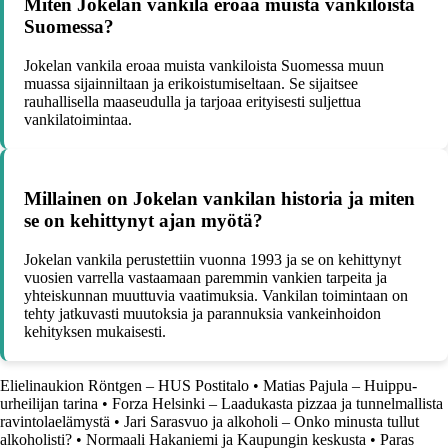
Miten Jokelan vankila eroaa muista vankiloista
Suomessa?
Jokelan vankila eroaa muista vankiloista Suomessa muun
muassa sijainniltaan ja erikoistumiseltaan. Se sijaitsee
rauhallisella maaseudulla ja tarjoaa erityisesti suljettua
vankilatoimintaa.
Millainen on Jokelan vankilan historia ja miten
se on kehittynyt ajan myötä?
Jokelan vankila perustettiin vuonna 1993 ja se on kehittynyt
vuosien varrella vastaamaan paremmin vankien tarpeita ja
yhteiskunnan muuttuvia vaatimuksia. Vankilan toimintaan on
tehty jatkuvasti muutoksia ja parannuksia vankeinhoidon
kehityksen mukaisesti.
Elielinaukion Röntgen – HUS Postitalo
•
Matias Pajula – Huippu-
urheilijan tarina
•
Forza Helsinki – Laadukasta pizzaa ja tunnelmallista
ravintolaelämystä
•
Jari Sarasvuo ja alkoholi – Onko minusta tullut
alkoholisti?
•
Normaali Hakaniemi ja Kaupungin keskusta
•
Paras