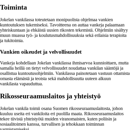
Toiminta
Jokelan vankilassa toteutetaan monipuolista ohjelmaa vankien
kuntoutuksen tukemiseksi. Tavoitteena on auttaa vankeja palaamaan
yhteiskuntaan ja ehkäistä uusien rikosten tekemistä. Ohjelmiin sisältyy
muun muassa työ- ja koulutusmahdollisuuksia sekä erilaisia terapioita
ja tukitoimia.
Vankien oikeudet ja velvollisuudet
Vankeja kohdellaan Jokelan vankilassa ihmisarvoa kunnioittaen, mutta
samalla heillä on tietyt velvollisuudet noudattaa vankilan sääntöjä ja
osallistua kuntoutusohjelmiin. Vankilassa painotetaan vastuun ottamista
omasta elämästä ja teoista sekä mahdollisuutta uuteen alkuun
vankilasta vapauduttua.
Rikosseuraamuslaitos ja yhteistyö
Jokelan vankila toimii osana Suomen rikosseuraamuslaitosta, johon
kuuluu useita eri vankiloita eri puolilla maata. Rikosseuraamuslaitos
tekee tiivistä yhteistyötä muiden viranomaisten, kuten poliisin ja
sosiaalitoimen kanssa, turvallisen ja tehokkaan toiminnan
varmistamiseksi.