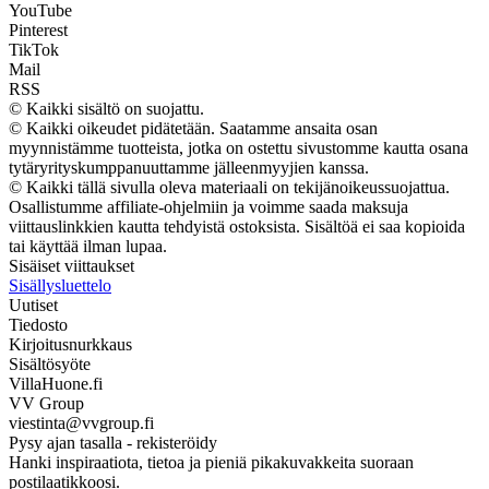
YouTube
Pinterest
TikTok
Mail
RSS
© Kaikki sisältö on suojattu.
© Kaikki oikeudet pidätetään. Saatamme ansaita osan
myynnistämme tuotteista, jotka on ostettu sivustomme kautta osana
tytäryrityskumppanuuttamme jälleenmyyjien kanssa.
© Kaikki tällä sivulla oleva materiaali on tekijänoikeussuojattua.
Osallistumme affiliate-ohjelmiin ja voimme saada maksuja
viittauslinkkien kautta tehdyistä ostoksista. Sisältöä ei saa kopioida
tai käyttää ilman lupaa.
Sisäiset viittaukset
Sisällysluettelo
Uutiset
Tiedosto
Kirjoitusnurkkaus
Sisältösyöte
VillaHuone.fi
VV Group
viestinta@vvgroup.fi
Pysy ajan tasalla - rekisteröidy
Hanki inspiraatiota, tietoa ja pieniä pikakuvakkeita suoraan
postilaatikkoosi.