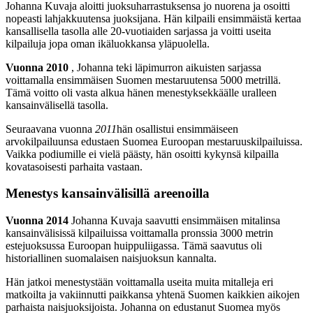
Johanna Kuvaja aloitti juoksuharrastuksensa jo nuorena ja osoitti
nopeasti lahjakkuutensa juoksijana. Hän kilpaili ensimmäistä kertaa
kansallisella tasolla alle 20-vuotiaiden sarjassa ja voitti useita
kilpailuja jopa oman ikäluokkansa yläpuolella.
Vuonna 2010
, Johanna teki läpimurron aikuisten sarjassa
voittamalla ensimmäisen Suomen mestaruutensa 5000 metrillä.
Tämä voitto oli vasta alkua hänen menestyksekkäälle uralleen
kansainvälisellä tasolla.
Seuraavana vuonna
2011
hän osallistui ensimmäiseen
arvokilpailuunsa edustaen Suomea Euroopan mestaruuskilpailuissa.
Vaikka podiumille ei vielä päästy, hän osoitti kykynsä kilpailla
kovatasoisesti parhaita vastaan.
Menestys kansainvälisillä areenoilla
Vuonna 2014
Johanna Kuvaja saavutti ensimmäisen mitalinsa
kansainvälisissä kilpailuissa voittamalla pronssia 3000 metrin
estejuoksussa Euroopan huippuliigassa. Tämä saavutus oli
historiallinen suomalaisen naisjuoksun kannalta.
Hän jatkoi menestystään voittamalla useita muita mitalleja eri
matkoilta ja vakiinnutti paikkansa yhtenä Suomen kaikkien aikojen
parhaista naisjuoksijoista. Johanna on edustanut Suomea myös