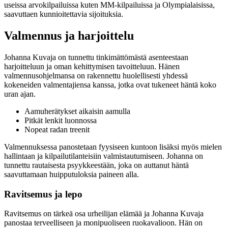
useissa arvokilpailuissa kuten MM-kilpailuissa ja Olympialaisissa,
saavuttaen kunnioitettavia sijoituksia.
Valmennus ja harjoittelu
Johanna Kuvaja on tunnettu tinkimättömästä asenteestaan
harjoitteluun ja oman kehittymisen tavoitteluun. Hänen
valmennusohjelmansa on rakennettu huolellisesti yhdessä
kokeneiden valmentajiensa kanssa, jotka ovat tukeneet häntä koko
uran ajan.
Aamuherätykset aikaisin aamulla
Pitkät lenkit luonnossa
Nopeat radan treenit
Valmennuksessa panostetaan fyysiseen kuntoon lisäksi myös mielen
hallintaan ja kilpailutilanteisiin valmistautumiseen. Johanna on
tunnettu rautaisesta psyykkeestään, joka on auttanut häntä
saavuttamaan huipputuloksia paineen alla.
Ravitsemus ja lepo
Ravitsemus on tärkeä osa urheilijan elämää ja Johanna Kuvaja
panostaa terveelliseen ja monipuoliseen ruokavalioon. Hän on