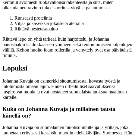
kertonut avoimesti ruokavalionsa rakenteesta ja siitä, miten
oikeanlainen ravinto tukee suorituskykyä ja palautumista.
Runsaasti proteiinia
Viljaa ja kasviksia jokaisella aterialla
Riittävä nestetasapaino
Riittävä lepo on yhtä tärkeää kuin harjoittelu, ja Johanna
panostaakin laadukkaaseen yöuneen sekä rentoutumiseen kilpailujen
välillä. Kehon huolto foam rollerilla ja venyttely ovat osa päivittäistä
rutiinia.
Lopuksi
Johanna Kuvaja on esimerkki sitoutumisesta, kovasta työstä ja
intohimosta omaan lajiin. Hänen urheilulliset saavutuksensa
inspiroivat monia ja ovat nostaneet suomalaista juoksua maailman
kartalle.
Kuka on Johanna Kuvaja ja millainen tausta
hänellä on?
Johanna Kuvaja on suomalainen muotisuunnittelija ja yrittäjä, joka
tunnetaan erityisesti kestävän muodin edelläkävijänä Suomessa. Hän