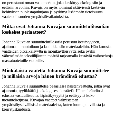
on perustanut oman vaatemerkin, joka keskittyy ekologisiin ja
eettisiin arvoihin. Kuvaja on myös toiminut aktiivisesti kestävän
kehityksen puolestapuhujana ja pyrkinyt lisäämään tietoisuutta
vaateteollisuuden ympäristövaikutuksista.
Mitkä ovat Johanna Kuvajan suunnittelufilosofian
keskeiset periaatteet?
Johanna Kuvajan suunnittelufilosofia perustuu kestävyyteen,
ajattomaan muotoiluun ja laadukkaisiin materiaaleihin. Hän korostaa
vaatteiden pitkäikäisyyttä ja monikäyttöisyyttä sekä pyrkii
vähentämään tekstiilijätteen määrää tarjoamalla kestäviä vaihtoehtoja
massatuotetuille vaatteille.
Minkälaista vaatetta Johanna Kuvaja suunnittelee
ja millaisia arvoja hänen brändinsä edustaa?
Johanna Kuvaja suunnittelee pääasiassa naistenvaatteita, jotka ovat
ajattomia, tyylikkäitä ja ekologisesti kestäviä. Hänen brändinsä
edustaa vastuullisuutta, läpinäkyvyyttä ja eettisyyttä koko
tuotantoketjussa. Kuvajan vaatteet valmistetaan
ympäristöystävällisistä materiaaleista, kuten luomupuuvillasta ja
kierrätyskuiduista.