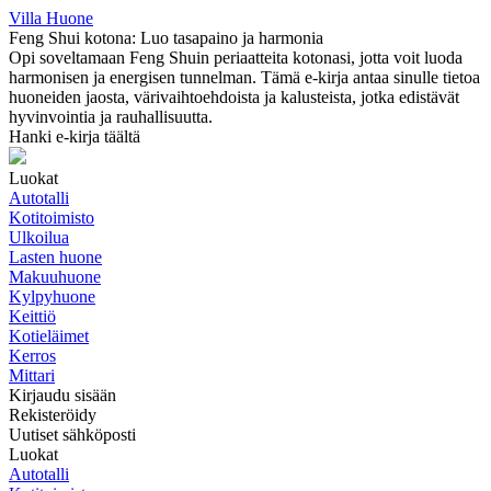
Villa Huone
Feng Shui kotona: Luo tasapaino ja harmonia
Opi soveltamaan Feng Shuin periaatteita kotonasi, jotta voit luoda
harmonisen ja energisen tunnelman. Tämä e-kirja antaa sinulle tietoa
huoneiden jaosta, värivaihtoehdoista ja kalusteista, jotka edistävät
hyvinvointia ja rauhallisuutta.
Hanki e-kirja täältä
Luokat
Autotalli
Kotitoimisto
Ulkoilua
Lasten huone
Makuuhuone
Kylpyhuone
Keittiö
Kotieläimet
Kerros
Mittari
Kirjaudu sisään
Rekisteröidy
Uutiset sähköposti
Luokat
Autotalli