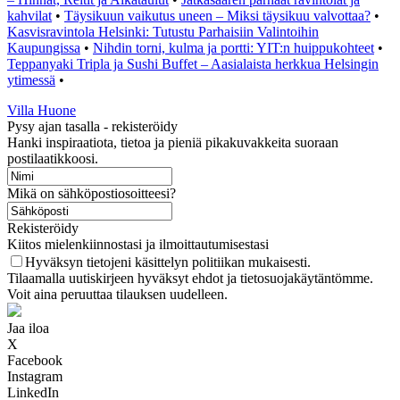
kahvilat
•
Täysikuun vaikutus uneen – Miksi täysikuu valvottaa?
•
Kasvisravintola Helsinki: Tutustu Parhaisiin Valintoihin
Kaupungissa
•
Nihdin torni, kulma ja portti: YIT:n huippukohteet
•
Teppanyaki Tripla ja Sushi Buffet – Aasialaista herkkua Helsingin
ytimessä
•
Villa Huone
Pysy ajan tasalla - rekisteröidy
Hanki inspiraatiota, tietoa ja pieniä pikakuvakkeita suoraan
postilaatikkoosi.
Mikä on sähköpostiosoitteesi?
Rekisteröidy
Kiitos mielenkiinnostasi ja ilmoittautumisestasi
Hyväksyn tietojeni käsittelyn politiikan mukaisesti.
Tilaamalla uutiskirjeen hyväksyt ehdot ja tietosuojakäytäntömme.
Voit aina peruuttaa tilauksen uudelleen.
Jaa iloa
X
Facebook
Instagram
LinkedIn