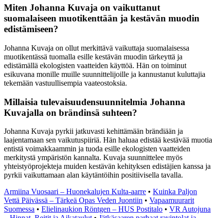
Miten Johanna Kuvaja on vaikuttanut
suomalaiseen muotikenttään ja kestävän muodin
edistämiseen?
Johanna Kuvaja on ollut merkittävä vaikuttaja suomalaisessa
muotikentässä tuomalla esille kestävän muodin tärkeyttä ja
edistämällä ekologisten vaatteiden käyttöä. Hän on toiminut
esikuvana monille muille suunnittelijoille ja kannustanut kuluttajia
tekemään vastuullisempia vaateostoksia.
Millaisia tulevaisuudensuunnitelmia Johanna
Kuvajalla on brändinsä suhteen?
Johanna Kuvaja pyrkii jatkuvasti kehittämään brändiään ja
laajentamaan sen vaikutuspiiriä. Hän haluaa edistää kestävää muotia
entistä voimakkaammin ja tuoda esille ekologisten vaatteiden
merkitystä ympäristön kannalta. Kuvaja suunnittelee myös
yhteistyöprojekteja muiden kestävän kehityksen edistäjien kanssa ja
pyrkii vaikuttamaan alan käytäntöihin positiivisella tavalla.
Armiina Vuosaari – Huonekalujen Kulta-aarre
•
Kuinka Paljon
Vettä Päivässä – Tärkeä Opas Veden Juontiin
•
Vapaamuurarit
Suomessa
•
Elielinaukion Röntgen – HUS Postitalo
•
VR Autojuna
– Hinnat, Reitit ja Aikataulut
•
Jätkäsaaren parhaat ravintolat ja