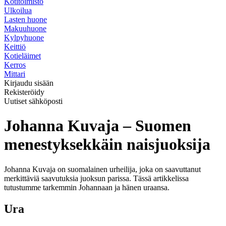
Kotitoimisto
Ulkoilua
Lasten huone
Makuuhuone
Kylpyhuone
Keittiö
Kotieläimet
Kerros
Mittari
Kirjaudu sisään
Rekisteröidy
Uutiset sähköposti
Johanna Kuvaja – Suomen
menestyksekkäin naisjuoksija
Johanna Kuvaja on suomalainen urheilija, joka on saavuttanut
merkittäviä saavutuksia juoksun parissa. Tässä artikkelissa
tutustumme tarkemmin Johannaan ja hänen uraansa.
Ura