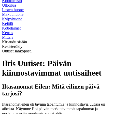
Kotitoimisto
Ulkoilua
Lasten huone
Makuuhuone
Kylpyhuone
Keittiö
Kotieläimet
Kerros
Mittari
Kirjaudu sisään
Rekisteröidy
Uutiset sähköposti
Iltis Uutiset: Päivän
kiinnostavimmat uutisaiheet
Iltasanomat Eilen: Mitä eilinen päivä
tarjosi?
Iltasanomat eilen oli täynnä tapahtumia ja kiinnostavia uutisia eri
aiheista. Käymme läpi päivän merkittävimmät tapahtumat ja
nostamme esiin muutamia kohokohtia.