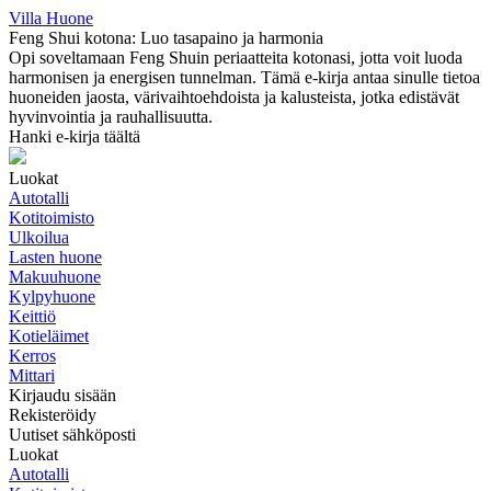
Villa Huone
Feng Shui kotona: Luo tasapaino ja harmonia
Opi soveltamaan Feng Shuin periaatteita kotonasi, jotta voit luoda
harmonisen ja energisen tunnelman. Tämä e-kirja antaa sinulle tietoa
huoneiden jaosta, värivaihtoehdoista ja kalusteista, jotka edistävät
hyvinvointia ja rauhallisuutta.
Hanki e-kirja täältä
Luokat
Autotalli
Kotitoimisto
Ulkoilua
Lasten huone
Makuuhuone
Kylpyhuone
Keittiö
Kotieläimet
Kerros
Mittari
Kirjaudu sisään
Rekisteröidy
Uutiset sähköposti
Luokat
Autotalli