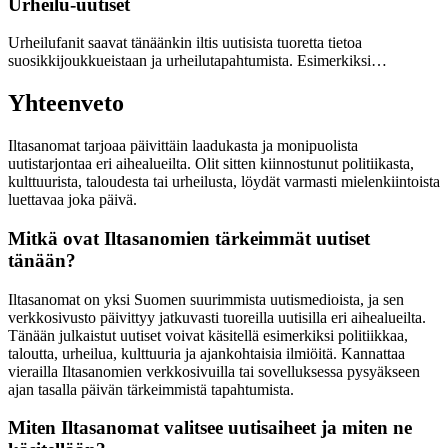
Urheilu-uutiset
Urheilufanit saavat tänäänkin iltis uutisista tuoretta tietoa
suosikkijoukkueistaan ja urheilutapahtumista. Esimerkiksi…
Yhteenveto
Iltasanomat tarjoaa päivittäin laadukasta ja monipuolista
uutistarjontaa eri aihealueilta. Olit sitten kiinnostunut politiikasta,
kulttuurista, taloudesta tai urheilusta, löydät varmasti mielenkiintoista
luettavaa joka päivä.
Mitkä ovat Iltasanomien tärkeimmät uutiset
tänään?
Iltasanomat on yksi Suomen suurimmista uutismedioista, ja sen
verkkosivusto päivittyy jatkuvasti tuoreilla uutisilla eri aihealueilta.
Tänään julkaistut uutiset voivat käsitellä esimerkiksi politiikkaa,
taloutta, urheilua, kulttuuria ja ajankohtaisia ilmiöitä. Kannattaa
vierailla Iltasanomien verkkosivuilla tai sovelluksessa pysyäkseen
ajan tasalla päivän tärkeimmistä tapahtumista.
Miten Iltasanomat valitsee uutisaiheet ja miten ne