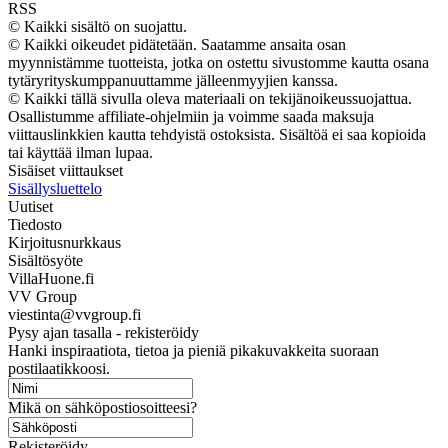
RSS
© Kaikki sisältö on suojattu.
© Kaikki oikeudet pidätetään. Saatamme ansaita osan
myynnistämme tuotteista, jotka on ostettu sivustomme kautta osana
tytäryrityskumppanuuttamme jälleenmyyjien kanssa.
© Kaikki tällä sivulla oleva materiaali on tekijänoikeussuojattua.
Osallistumme affiliate-ohjelmiin ja voimme saada maksuja
viittauslinkkien kautta tehdyistä ostoksista. Sisältöä ei saa kopioida
tai käyttää ilman lupaa.
Sisäiset viittaukset
Sisällysluettelo
Uutiset
Tiedosto
Kirjoitusnurkkaus
Sisältösyöte
VillaHuone.fi
VV Group
viestinta@vvgroup.fi
Pysy ajan tasalla - rekisteröidy
Hanki inspiraatiota, tietoa ja pieniä pikakuvakkeita suoraan
postilaatikkoosi.
Mikä on sähköpostiosoitteesi?
Rekisteröidy