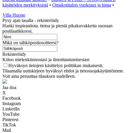
käsitteiden merkityksistä
•
Omakotitalon vuokraus ja hinta
•
Villa Huone
Pysy ajan tasalla - rekisteröidy
Hanki inspiraatiota, tietoa ja pieniä pikakuvakkeita suoraan
postilaatikkoosi.
Mikä on sähköpostiosoitteesi?
Rekisteröidy
Kiitos mielenkiinnostasi ja ilmoittautumisestasi
Hyväksyn tietojeni käsittelyn politiikan mukaisesti.
Tilaamalla uutiskirjeen hyväksyt ehdot ja tietosuojakäytäntömme.
Voit aina peruuttaa tilauksen uudelleen.
Jaa iloa
X
Facebook
Instagram
LinkedIn
YouTube
Pinterest
TikTok
Mail