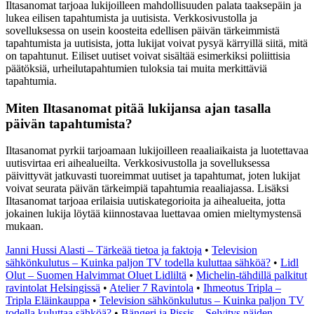
Iltasanomat tarjoaa lukijoilleen mahdollisuuden palata taaksepäin ja
lukea eilisen tapahtumista ja uutisista. Verkkosivustolla ja
sovelluksessa on usein koosteita edellisen päivän tärkeimmistä
tapahtumista ja uutisista, jotta lukijat voivat pysyä kärryillä siitä, mitä
on tapahtunut. Eiliset uutiset voivat sisältää esimerkiksi poliittisia
päätöksiä, urheilutapahtumien tuloksia tai muita merkittäviä
tapahtumia.
Miten Iltasanomat pitää lukijansa ajan tasalla
päivän tapahtumista?
Iltasanomat pyrkii tarjoamaan lukijoilleen reaaliaikaista ja luotettavaa
uutisvirtaa eri aihealueilta. Verkkosivustolla ja sovelluksessa
päivittyvät jatkuvasti tuoreimmat uutiset ja tapahtumat, joten lukijat
voivat seurata päivän tärkeimpiä tapahtumia reaaliajassa. Lisäksi
Iltasanomat tarjoaa erilaisia uutiskategorioita ja aihealueita, jotta
jokainen lukija löytää kiinnostavaa luettavaa omien mieltymystensä
mukaan.
Janni Hussi Alasti – Tärkeää tietoa ja faktoja
•
Television
sähkönkulutus – Kuinka paljon TV todella kuluttaa sähköä?
•
Lidl
Olut – Suomen Halvimmat Oluet Lidliltä
•
Michelin-tähdillä palkitut
ravintolat Helsingissä
•
Atelier 7 Ravintola
•
Ihmeotus Tripla –
Tripla Eläinkauppa
•
Television sähkönkulutus – Kuinka paljon TV
todella kuluttaa sähköä?
•
Bängeri ja Pissis – Selvitys näiden