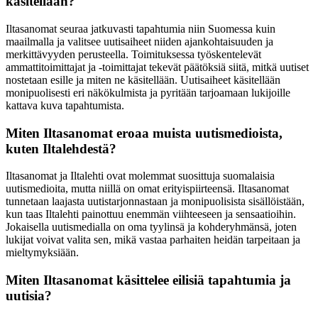
käsitellään?
Iltasanomat seuraa jatkuvasti tapahtumia niin Suomessa kuin
maailmalla ja valitsee uutisaiheet niiden ajankohtaisuuden ja
merkittävyyden perusteella. Toimituksessa työskentelevät
ammattitoimittajat ja -toimittajat tekevät päätöksiä siitä, mitkä uutiset
nostetaan esille ja miten ne käsitellään. Uutisaiheet käsitellään
monipuolisesti eri näkökulmista ja pyritään tarjoamaan lukijoille
kattava kuva tapahtumista.
Miten Iltasanomat eroaa muista uutismedioista,
kuten Iltalehdestä?
Iltasanomat ja Iltalehti ovat molemmat suosittuja suomalaisia
uutismedioita, mutta niillä on omat erityispiirteensä. Iltasanomat
tunnetaan laajasta uutistarjonnastaan ja monipuolisista sisällöistään,
kun taas Iltalehti painottuu enemmän viihteeseen ja sensaatioihin.
Jokaisella uutismedialla on oma tyylinsä ja kohderyhmänsä, joten
lukijat voivat valita sen, mikä vastaa parhaiten heidän tarpeitaan ja
mieltymyksiään.
Miten Iltasanomat käsittelee eilisiä tapahtumia ja
uutisia?