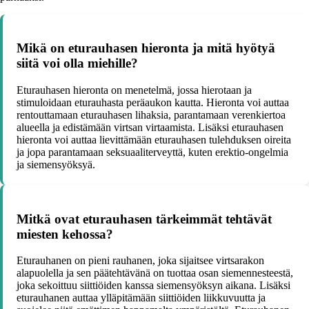
Mikä on eturauhasen hieronta ja mitä hyötyä
siitä voi olla miehille?
Eturauhasen hieronta on menetelmä, jossa hierotaan ja
stimuloidaan eturauhasta peräaukon kautta. Hieronta voi auttaa
rentouttamaan eturauhasen lihaksia, parantamaan verenkiertoa
alueella ja edistämään virtsan virtaamista. Lisäksi eturauhasen
hieronta voi auttaa lievittämään eturauhasen tulehduksen oireita
ja jopa parantamaan seksuaaliterveyttä, kuten erektio-ongelmia
ja siemensyöksyä.
Mitkä ovat eturauhasen tärkeimmät tehtävät
miesten kehossa?
Eturauhanen on pieni rauhanen, joka sijaitsee virtsarakon
alapuolella ja sen päätehtävänä on tuottaa osan siemennesteestä,
joka sekoittuu siittiöiden kanssa siemensyöksyn aikana. Lisäksi
eturauhanen auttaa ylläpitämään siittiöiden liikkuvuutta ja