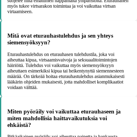
suojelee niitä emättimen happamalta ympäristöltä. Eturauhanen
myös tukee virtsarakon toimintaa ja voi vaikuttaa virtsan
virtaamiseen.
Mitä ovat eturauhastulehdus ja sen yhteys
siemensyöksyyn?
Eturauhastulehdus on eturauhasen tulehdustila, joka voi
aiheuttaa kipua, virtsaamisvaivoja ja seksuaalitoimintojen
häiriöitä. Tulehdus voi vaikuttaa myös siemensyöksyyn
aiheuttaen esimerkiksi kipua tai heikentynyttä siemennesteen
määrää. On tärkeää hoitaa eturauhastulehdus asianmukaisesti
lääkärin ohjeiden mukaisesti, jotta mahdolliset komplikaatiot
voidaan välttää.
Miten pyöräily voi vaikuttaa eturauhaseen ja
miten mahdollisia haittavaikutuksia voi
ehkäistä?
Pitkäaikainen pyöräily voi aiheuttaa painetta ja hankausta