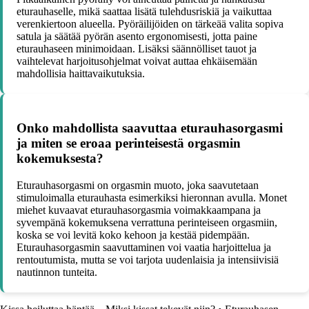
eturauhaselle, mikä saattaa lisätä tulehdusriskiä ja vaikuttaa
verenkiertoon alueella. Pyöräilijöiden on tärkeää valita sopiva
satula ja säätää pyörän asento ergonomisesti, jotta paine
eturauhaseen minimoidaan. Lisäksi säännölliset tauot ja
vaihtelevat harjoitusohjelmat voivat auttaa ehkäisemään
mahdollisia haittavaikutuksia.
Onko mahdollista saavuttaa eturauhasorgasmi
ja miten se eroaa perinteisestä orgasmin
kokemuksesta?
Eturauhasorgasmi on orgasmin muoto, joka saavutetaan
stimuloimalla eturauhasta esimerkiksi hieronnan avulla. Monet
miehet kuvaavat eturauhasorgasmia voimakkaampana ja
syvempänä kokemuksena verrattuna perinteiseen orgasmiin,
koska se voi levitä koko kehoon ja kestää pidempään.
Eturauhasorgasmin saavuttaminen voi vaatia harjoittelua ja
rentoutumista, mutta se voi tarjota uudenlaisia ja intensiivisiä
nautinnon tunteita.