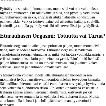
Pyöräily on suosittu liikuntamuoto, mutta sillä voi olla vaikutuksia
myös eturauhaseen. On ollut väitteitä siitä, että pyöräily voisi lisätä
eturauhasvaivojen riskiä, erityisesti istukan alueelle kohdistuvan
paineen takia. Vaikka toistuva paine voi aiheuttaa haittoja, sopivilla
istuimilla ja tauoilla pyöräily voi silti olla terveellistä ja hyödyllistä.
Eturauhasen Orgasmi: Totuutta vai Tarua?
Eturauhasorgasmi on aihe, josta puhutaan paljon, mutta monet eivät
tiedä, mitä se todella tarkoittaa. Eturauhasorgasmi saavutetaan
stimuloimalla suoraan eturauhasta, mikä voi tuottaa voimakkaampia ja
erilaisia tuntemuksia kuin perinteinen orgasmi. Tämä ilmiö herättää
paljon kiinnostusta, mutta on tärkeää muistaa, että jokainen kokee
seksuaalisuuden ja nautinnon omalla tavallaan.
Yhteenvetona voidaan todeta, että eturauhasen hieronta ja sen
moninaiset hyödyt ansaitsevat huomiota miehen terveyden kannalta.
Säännöllinen hieronta voi edistää eturauhasen terveyttä ja hyvinvointia
sekä vähentää tulehdusten riskiä. On kuitenkin tärkeää keskustella
lääkärin kanssa ennen hieronnan aloittamista, erityisesti jos on
olemassa terveysongelmia tai epäilyksiä eturauhasen tilasta. Muista
aina kuunnella kehoasi ja tehdä päätökset oman hyvinvointisi
parhaaksi.