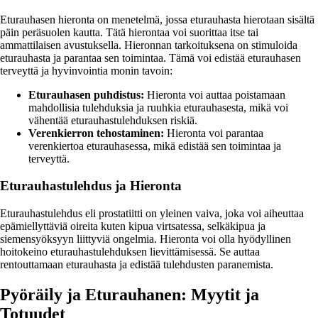
Eturauhasen hieronta on menetelmä, jossa eturauhasta hierotaan sisältä
päin peräsuolen kautta. Tätä hierontaa voi suorittaa itse tai
ammattilaisen avustuksella. Hieronnan tarkoituksena on stimuloida
eturauhasta ja parantaa sen toimintaa. Tämä voi edistää eturauhasen
terveyttä ja hyvinvointia monin tavoin:
Eturauhasen puhdistus:
Hieronta voi auttaa poistamaan
mahdollisia tulehduksia ja ruuhkia eturauhasesta, mikä voi
vähentää eturauhastulehduksen riskiä.
Verenkierron tehostaminen:
Hieronta voi parantaa
verenkiertoa eturauhasessa, mikä edistää sen toimintaa ja
terveyttä.
Eturauhastulehdus ja Hieronta
Eturauhastulehdus eli prostatiitti on yleinen vaiva, joka voi aiheuttaa
epämiellyttäviä oireita kuten kipua virtsatessa, selkäkipua ja
siemensyöksyyn liittyviä ongelmia. Hieronta voi olla hyödyllinen
hoitokeino eturauhastulehduksen lievittämisessä. Se auttaa
rentouttamaan eturauhasta ja edistää tulehdusten paranemista.
Pyöräily ja Eturauhanen: Myytit ja
Totuudet