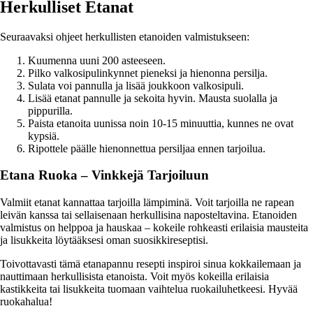
Herkulliset Etanat
Seuraavaksi ohjeet herkullisten etanoiden valmistukseen:
Kuumenna uuni 200 asteeseen.
Pilko valkosipulinkynnet pieneksi ja hienonna persilja.
Sulata voi pannulla ja lisää joukkoon valkosipuli.
Lisää etanat pannulle ja sekoita hyvin. Mausta suolalla ja
pippurilla.
Paista etanoita uunissa noin 10-15 minuuttia, kunnes ne ovat
kypsiä.
Ripottele päälle hienonnettua persiljaa ennen tarjoilua.
Etana Ruoka – Vinkkejä Tarjoiluun
Valmiit etanat kannattaa tarjoilla lämpiminä. Voit tarjoilla ne rapean
leivän kanssa tai sellaisenaan herkullisina naposteltavina. Etanoiden
valmistus on helppoa ja hauskaa – kokeile rohkeasti erilaisia mausteita
ja lisukkeita löytääksesi oman suosikkireseptisi.
Toivottavasti tämä etanapannu resepti inspiroi sinua kokkailemaan ja
nauttimaan herkullisista etanoista. Voit myös kokeilla erilaisia
kastikkeita tai lisukkeita tuomaan vaihtelua ruokailuhetkeesi. Hyvää
ruokahalua!