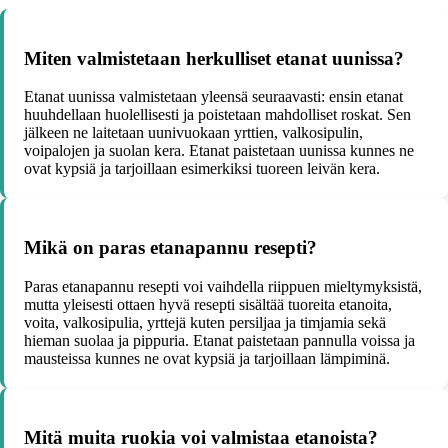
Miten valmistetaan herkulliset etanat uunissa?
Etanat uunissa valmistetaan yleensä seuraavasti: ensin etanat
huuhdellaan huolellisesti ja poistetaan mahdolliset roskat. Sen
jälkeen ne laitetaan uunivuokaan yrttien, valkosipulin,
voipalojen ja suolan kera. Etanat paistetaan uunissa kunnes ne
ovat kypsiä ja tarjoillaan esimerkiksi tuoreen leivän kera.
Mikä on paras etanapannu resepti?
Paras etanapannu resepti voi vaihdella riippuen mieltymyksistä,
mutta yleisesti ottaen hyvä resepti sisältää tuoreita etanoita,
voita, valkosipulia, yrttejä kuten persiljaa ja timjamia sekä
hieman suolaa ja pippuria. Etanat paistetaan pannulla voissa ja
mausteissa kunnes ne ovat kypsiä ja tarjoillaan lämpiminä.
Mitä muita ruokia voi valmistaa etanoista?