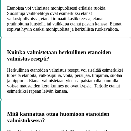
Etanoista voi valmistaa monipuolisesti erilaisia ruokia.
Suosittuja vaihtoehtoja ovat esimerkiksi etanat
valkosipulivoissa, etanat tomaattikastikkeessa, etanat
gratinoituna juustolla tai vaikkapa etanat pastan kanssa. Etanat
sopivat hyvin osaksi monipuolista ja herkullista ruokavaliota.
Kuinka valmistetaan herkullinen etanoiden
valmistus resepti?
Herkullinen etanoiden valmistus resepti voi sisältää esimerkiksi
tuoreita etanoita, valkosipulia, voita, persiljaa, timjamia, suolaa
ja pippuria. Etanat valmistetaan yleensä paistamalla pannulla
voissa mausteiden kera kunnes ne ovat kypsiä. Tarjoile etanat
esimerkiksi rapean leivän kanssa.
Mitä kannattaa ottaa huomioon etanoiden
valmistuksessa?