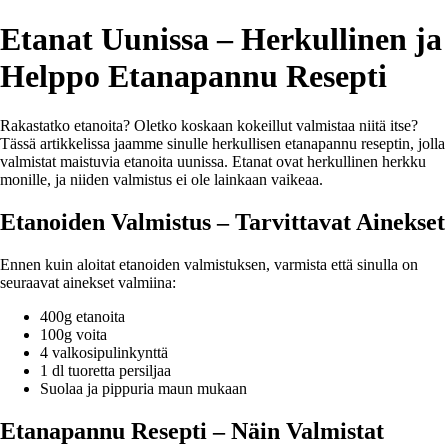
Etanat Uunissa – Herkullinen ja
Helppo Etanapannu Resepti
Rakastatko etanoita? Oletko koskaan kokeillut valmistaa niitä itse?
Tässä artikkelissa jaamme sinulle herkullisen etanapannu reseptin, jolla
valmistat maistuvia etanoita uunissa. Etanat ovat herkullinen herkku
monille, ja niiden valmistus ei ole lainkaan vaikeaa.
Etanoiden Valmistus – Tarvittavat Ainekset
Ennen kuin aloitat etanoiden valmistuksen, varmista että sinulla on
seuraavat ainekset valmiina:
400g etanoita
100g voita
4 valkosipulinkynttä
1 dl tuoretta persiljaa
Suolaa ja pippuria maun mukaan
Etanapannu Resepti – Näin Valmistat