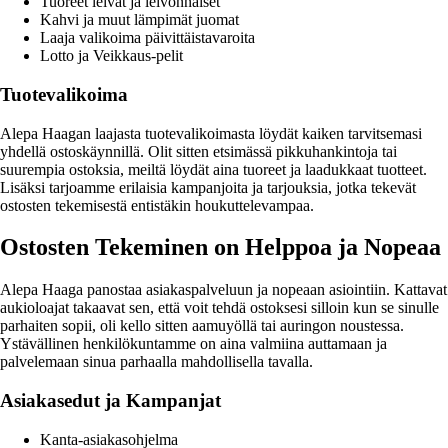
Tuoreet leivät ja leivonnaiset
Kahvi ja muut lämpimät juomat
Laaja valikoima päivittäistavaroita
Lotto ja Veikkaus-pelit
Tuotevalikoima
Alepa Haagan laajasta tuotevalikoimasta löydät kaiken tarvitsemasi
yhdellä ostoskäynnillä. Olit sitten etsimässä pikkuhankintoja tai
suurempia ostoksia, meiltä löydät aina tuoreet ja laadukkaat tuotteet.
Lisäksi tarjoamme erilaisia kampanjoita ja tarjouksia, jotka tekevät
ostosten tekemisestä entistäkin houkuttelevampaa.
Ostosten Tekeminen on Helppoa ja Nopeaa
Alepa Haaga panostaa asiakaspalveluun ja nopeaan asiointiin. Kattavat
aukioloajat takaavat sen, että voit tehdä ostoksesi silloin kun se sinulle
parhaiten sopii, oli kello sitten aamuyöllä tai auringon noustessa.
Ystävällinen henkilökuntamme on aina valmiina auttamaan ja
palvelemaan sinua parhaalla mahdollisella tavalla.
Asiakasedut ja Kampanjat
Kanta-asiakasohjelma