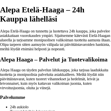
Alepa Etelä-Haaga – 24h
Kauppa lähelläsi
Alepa Etelä-Haaga on tunnettu ja luotettava 24h kauppa, joka palvelee
asiakkaitaan vuorokauden ympäri. Sijaitsemme kätevästi Etelä-Haagan
alueella ja tarjoamme monipuolisen valikoiman tuotteita aamusta iltaan.
Olipa tarpeen sitten aamuyön välipala tai päivittäistavaroiden hankinta,
meiltä löydät etsimäsi helposti ja nopeasti.
Alepa Haaga – Palvelut ja Tuotevalikoima
Alepa Haaga on täyden palvelun lähikauppa, joka tarjoaa laadukkaita
tuotteita ja monipuolisia palveluita asiakkailleen. Meiltä löydät niin
päivittäistavarat, kuten tuoreet vihannekset ja hedelmät, leivät ja
leivonnaiset, kuin myös kattavan valikoiman juomia, kuten
virvoitusjuomia, oluita ja viinejä.
Palvelumme
24h aukiolo